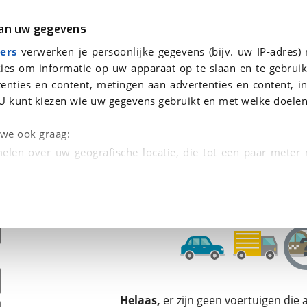
r
Kampeer
van uw gegevens
ers
verwerken je persoonlijke gegevens (bijv. uw IP-adres)
ies om informatie op uw apparaat op te slaan en te gebruik
enties en content, metingen aan advertenties en content, in
oor je gevonden
U kunt kiezen wie uw gegevens gebruikt en met welke doelen
dsbeurt en Puntencheck
n we ook graag:
elen over uw geografische locatie, die tot een paar meter
entificeren door het actief te scannen op specifieke
 persoonlijke gegevens worden verwerkt en stel uw voo
unt uw toestemming op elk moment wijzigen of in
kbare technieken zorgen we voor een betere en meer persoon
Helaas,
er zijn geen voertuigen die
en ervoor dat de website goed werkt. Ook gebruiken we anal