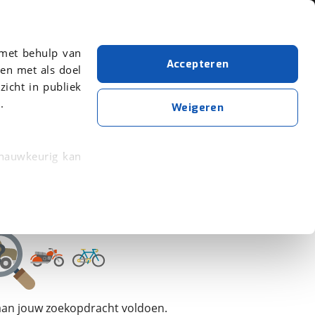
Over viaBOVAG.nl
 met behulp van
Accepteren
en met als doel
zicht in publiek
.
Burstner
Weigeren
Wis alle filters
Zoekopdracht opslaan
 nauwkeurig kan
 eigenschappen
rkeuren in het
trekken in de
lijke ervaring.
 aan jouw zoekopdracht voldoen.
ytische cookies