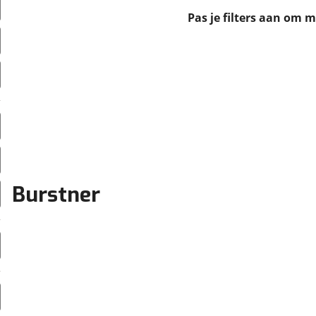
erbeteren. We tonen je graag relevante advertenties en geb
Pas je filters aan om 
ag op en buiten onze website volgt – uiteraard op anoni
laimer en privacyverklaring
. Als je weigert, plaatsen we a
che cookies. Je voorkeuren kun je later altijd aan
Burstner