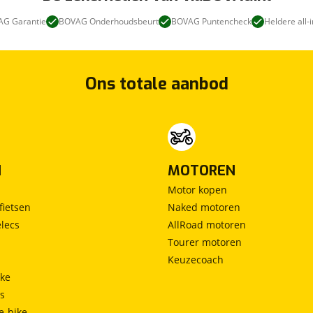
G Garantie
BOVAG Onderhoudsbeurt
BOVAG Puntencheck
Heldere all-i
Ons totale aanbod
N
MOTOREN
Motor kopen
fietsen
Naked motoren
lecs
AllRoad motoren
Tourer motoren
Keuzecoach
ke
ts
e-bike