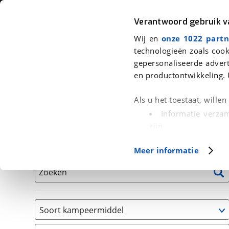
Auto
Fiets
Moto
Verantwoord gebruik 
Wij en
onze 1022 partn
<
Terug
|
Home
>
Kampeer
>
Kampeervoertuigen
technologieën zoals cook
gepersonaliseerde advert
We hebben 0 kampeervoertuigen v
en productontwikkeling. 
Alle occasions inclusief BOVAG Garantie, Onderhou
Als u het toestaat, wille
Informatie verzam
zijn
Uw apparaat id
Basisgegevens
Meer informatie
(fingerprinting)
Lees meer over hoe uw
Zoeken
detailgedeelte
in. U k
Cookieverklaring.
Soort kampeermiddel
Met cookies en vergelij
Caravan
Functionele cookies zorg
(
0
)