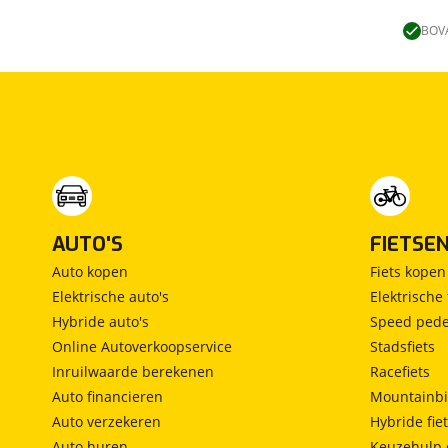
Lengtebed
(
0
)
Ronde zit
(
0
)
BOVA
Slaapbank
(
0
)
Standaardzit
(
0
)
Vast bed
(
0
)
Treinzit
(
0
)
Vrijstaand bed
(
0
)
Middendinette
(
0
)
AUTO'S
FIETSE
Auto kopen
Fiets kopen
Elektrische auto's
Elektrische 
Hybride auto's
Speed pede
Online Autoverkoopservice
Stadsfiets
Inruilwaarde berekenen
Racefiets
Auto financieren
Mountainbi
Auto verzekeren
Hybride fie
Auto huren
Keuzehulp 