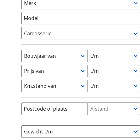
Merk
om de site continu te v
Camper
(
0
)
technologie die je gedr
Vouwwagen
(
0
)
Model
weten? Bekijk onze
disc
en beperkte analytis
Carrosserie
voorkeurenpagina
.
Alkoof
(
0
)
Busmodel
(
0
)
Bouwjaar van
t/m
Caravan
(
0
)
Half-integraal
(
0
)
Prijs van
t/m
Integraal
(
0
)
Km.stand van
t/m
Opzetunit
(
0
)
Overig
(
0
)
Vouwwagen
(
0
)
Postcode of plaats
Afstand
Gewicht t/m