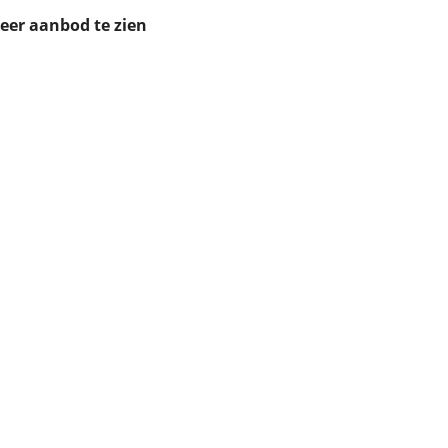
ruiken daarvoor
meer aanbod te zien
eme basis. Meer
lleen functionele
passen via de