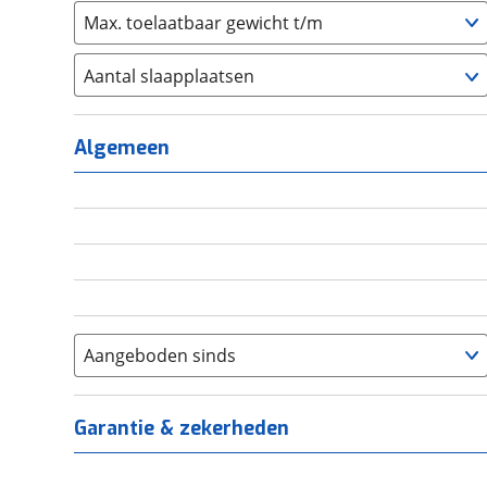
Max. toelaatbaar gewicht t/m
Aantal slaapplaatsen
1
(
0
)
2
(
0
)
Algemeen
3
(
0
)
4
(
0
)
5
(
0
)
6+
(
0
)
Aangeboden sinds
Garantie & zekerheden