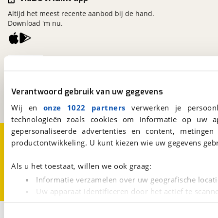
Altijd het meest recente aanbod bij de hand.
Download 'm nu.
viaBOVAG.nl
Kosterijland
15
3981 AJ
Bunnik
Verantwoord gebruik van uw gegevens
Een initiatief van
BOVAG
Wij en
onze 1022 partners
verwerken je persoonl
technologieën zoals cookies om informatie op uw a
gepersonaliseerde advertenties en content, metingen
Over viaBOVAG.nl
Disclaimer- en Privacyverklaring
productontwikkeling. U kunt kiezen wie uw gegevens gebr
Cookievoorkeuren
Vacatures
Als u het toestaat, willen we ook graag:
Informatie verzamelen over uw geografische locati
Uw apparaat identificeren door het actief te scann
Lees meer over hoe uw persoonlijke gegevens worden ve
1
U kunt uw toestemming op elk moment wijzigen of intrekk
Opslaan