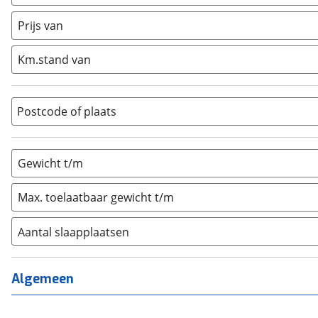
Caravan
(
0
)
Half-integraal
(
0
)
Prijs van
Integraal
(
0
)
Km.stand van
Opzetunit
(
0
)
Overig
(
0
)
Vouwwagen
(
0
)
Postcode of plaats
Gewicht t/m
Max. toelaatbaar gewicht t/m
Aantal slaapplaatsen
1
(
0
)
2
(
0
)
Algemeen
3
(
0
)
4
(
0
)