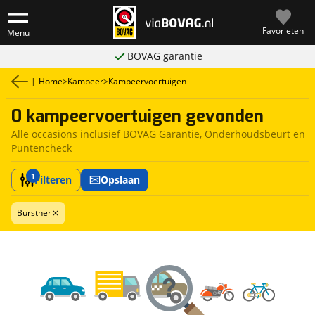
Favorieten
Menu
BOVAG garantie
|
Home
>
Kampeer
>
Kampeervoertuigen
0 kampeervoertuigen gevonden
Alle occasions inclusief BOVAG Garantie, Onderhoudsbeurt en
Puntencheck
1
Filteren
Opslaan
Burstner