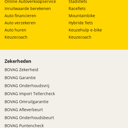
Online Autoverkoopservice
Stadsfiets
Inruilwaarde berekenen
Racefiets
Auto financieren
Mountainbike
Auto verzekeren
Hybride fiets
Auto huren
Keuzehulp e-bike
Keuzecoach
Keuzecoach
Zekerheden
BOVAG Zekerheid
BOVAG Garantie
BOVAG Onderhoudsvrij
BOVAG Import Tellercheck
BOVAG Omruilgarantie
BOVAG Afleverbeurt
BOVAG Onderhoudsbeurt
BOVAG Puntencheck