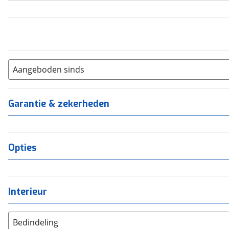
5
(
0
)
6+
(
0
)
Aangeboden sinds
Garantie & zekerheden
Opties
Interieur
Bedindeling