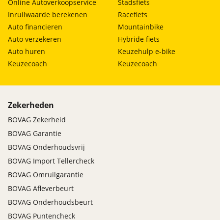
Online Autoverkoopservice
Stadsfiets
Inruilwaarde berekenen
Racefiets
Auto financieren
Mountainbike
Auto verzekeren
Hybride fiets
Auto huren
Keuzehulp e-bike
Keuzecoach
Keuzecoach
Zekerheden
BOVAG Zekerheid
BOVAG Garantie
BOVAG Onderhoudsvrij
BOVAG Import Tellercheck
BOVAG Omruilgarantie
BOVAG Afleverbeurt
BOVAG Onderhoudsbeurt
BOVAG Puntencheck