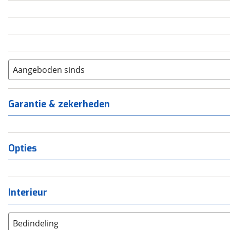
5
(
0
)
6+
(
0
)
Aangeboden sinds
Garantie & zekerheden
Opties
Interieur
Bedindeling