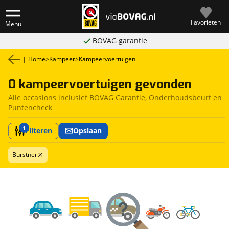
Favorieten
Menu
BOVAG garantie
|
Home
>
Kampeer
>
Kampeervoertuigen
0 kampeervoertuigen gevonden
Alle occasions inclusief BOVAG Garantie, Onderhoudsbeurt en
Puntencheck
1
Filteren
Opslaan
Burstner