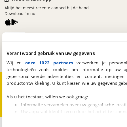
Altijd het meest recente aanbod bij de hand.
Download 'm nu.
viaBOVAG.nl
Kosterijland
15
3981 AJ
Bunnik
Verantwoord gebruik van uw gegevens
Een initiatief van
BOVAG
Wij en
onze 1022 partners
verwerken je persoonl
technologieën zoals cookies om informatie op uw a
gepersonaliseerde advertenties en content, metingen
Over viaBOVAG.nl
Disclaimer- en Privacyverklaring
productontwikkeling. U kunt kiezen wie uw gegevens gebr
Cookievoorkeuren
Vacatures
Als u het toestaat, willen we ook graag:
Informatie verzamelen over uw geografische locati
Uw apparaat identificeren door het actief te scann
Lees meer over hoe uw persoonlijke gegevens worden ve
1
U kunt uw toestemming op elk moment wijzigen of intrekk
Opslaan