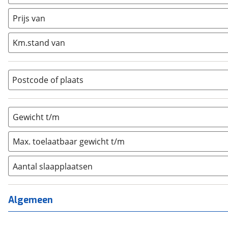
Caravan
(
0
)
Half-integraal
(
0
)
Prijs van
Integraal
(
0
)
Km.stand van
Opzetunit
(
0
)
Overig
(
0
)
Vouwwagen
(
0
)
Postcode of plaats
Gewicht t/m
Max. toelaatbaar gewicht t/m
Aantal slaapplaatsen
1
(
0
)
2
(
0
)
Algemeen
3
(
0
)
4
(
0
)