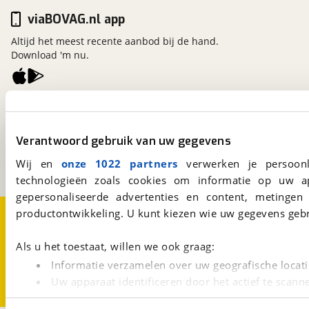
viaBOVAG.nl app
Altijd het meest recente aanbod bij de hand.
Download 'm nu.
viaBOVAG.nl
Kosterijland
15
3981 AJ
Bunnik
Verantwoord gebruik van uw gegevens
Een initiatief van
Wij en
onze 1022 partners
verwerken je persoonl
BOVAG
technologieën zoals cookies om informatie op uw a
gepersonaliseerde advertenties en content, metingen
Over viaBOVAG.nl
Disclaimer- en Privacyverklaring
productontwikkeling. U kunt kiezen wie uw gegevens gebr
Cookievoorkeuren
Vacatures
Als u het toestaat, willen we ook graag:
Informatie verzamelen over uw geografische locati
Uw apparaat identificeren door het actief te scann
Lees meer over hoe uw persoonlijke gegevens worden ve