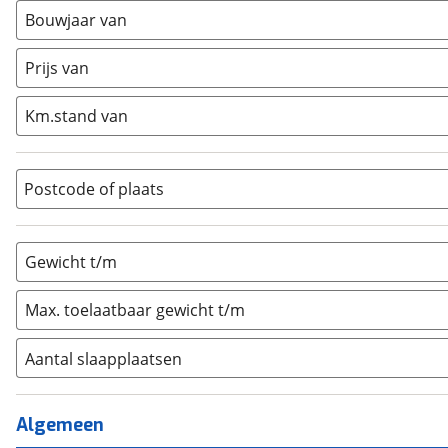
Busmodel
(
0
)
Bouwjaar van
Caravan
(
1
)
Half-integraal
(
0
)
Prijs van
Integraal
(
0
)
Km.stand van
Opzetunit
(
0
)
Overig
(
0
)
Vouwwagen
(
0
)
Postcode of plaats
Gewicht t/m
Max. toelaatbaar gewicht t/m
Aantal slaapplaatsen
1
(
0
)
2
(
0
)
Algemeen
3
(
0
)