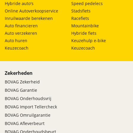
Hybride auto's
Speed pedelecs
Online Autoverkoopservice
Stadsfiets
Inruilwaarde berekenen
Racefiets
Auto financieren
Mountainbike
Auto verzekeren
Hybride fiets
Auto huren
Keuzehulp e-bike
Keuzecoach
Keuzecoach
Zekerheden
BOVAG Zekerheid
BOVAG Garantie
BOVAG Onderhoudsvrij
BOVAG Import Tellercheck
BOVAG Omruilgarantie
BOVAG Afleverbeurt
BOVAG Onderhoudsbeurt