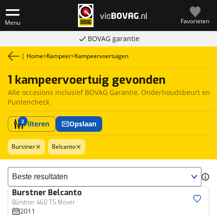
Favorieten
Menu
BOVAG garantie
|
Home
>
Kampeer
>
Kampeervoertuigen
1 kampeervoertuig gevonden
Alle occasions inclusief BOVAG Garantie, Onderhoudsbeurt en
Puntencheck
2
Filteren
Opslaan
Burstner
Belcanto
Sorteer resultaten
Burstner
Belcanto
Bürstner 460 TS Mover
2011