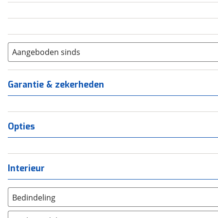
6+
(
0
)
Aangeboden sinds
Garantie & zekerheden
Opties
Interieur
Bedindeling
Twee aparte bedden
(
0
)