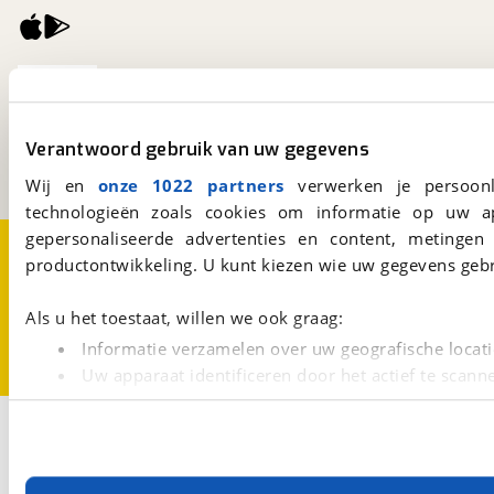
viaBOVAG.nl
Kosterijland
15
3981 AJ
Bunnik
Verantwoord gebruik van uw gegevens
Een initiatief van
BOVAG
Wij en
onze 1022 partners
verwerken je persoonl
technologieën zoals cookies om informatie op uw a
gepersonaliseerde advertenties en content, metingen
Over viaBOVAG.nl
Disclaimer- en Privacyverklaring
productontwikkeling. U kunt kiezen wie uw gegevens gebr
Cookievoorkeuren
Vacatures
Als u het toestaat, willen we ook graag:
Informatie verzamelen over uw geografische locati
Uw apparaat identificeren door het actief te scann
Lees meer over hoe uw persoonlijke gegevens worden ve
2
Opslaan
U kunt uw toestemming op elk moment wijzigen of intrekk
Burstner
Caravan
Met cookies en vergelijkbare technieken zorgen we voor 