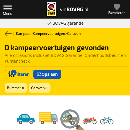
Favorieten
Menu
BOVAG garantie
|
Kampeer
>
Kampeervoertuigen
>
Caravan
0 kampeervoertuigen gevonden
Alle occasions inclusief BOVAG Garantie, Onderhoudsbeurt en
Puntencheck
2
Filteren
Opslaan
Burstner
Caravan