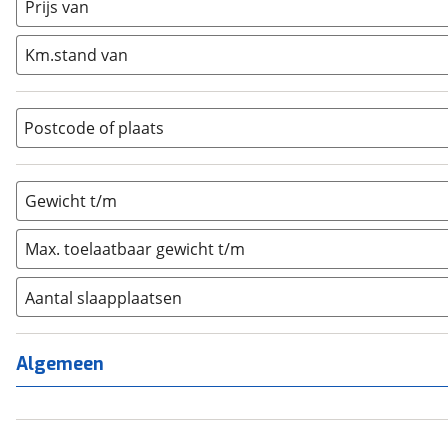
Half-integraal
(
0
)
Prijs van
Integraal
(
0
)
Km.stand van
Opzetunit
(
0
)
Overig
(
0
)
Vouwwagen
(
0
)
Postcode of plaats
Gewicht t/m
Max. toelaatbaar gewicht t/m
Aantal slaapplaatsen
1
(
0
)
2
(
0
)
Algemeen
3
(
0
)
4
(
0
)
5
(
0
)