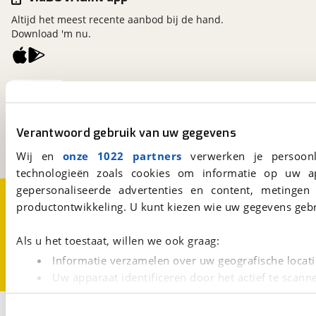
Altijd het meest recente aanbod bij de hand.
Download 'm nu.
viaBOVAG.nl
Kosterijland
15
3981 AJ
Bunnik
Verantwoord gebruik van uw gegevens
Een initiatief van
BOVAG
Wij en
onze 1022 partners
verwerken je persoonl
technologieën zoals cookies om informatie op uw a
gepersonaliseerde advertenties en content, metingen
Over viaBOVAG.nl
Disclaimer- en Privacyverklaring
productontwikkeling. U kunt kiezen wie uw gegevens gebr
Cookievoorkeuren
Vacatures
Als u het toestaat, willen we ook graag:
Informatie verzamelen over uw geografische locati
Uw apparaat identificeren door het actief te scann
Lees meer over hoe uw persoonlijke gegevens worden ve
2
U kunt uw toestemming op elk moment wijzigen of intrekk
Opslaan