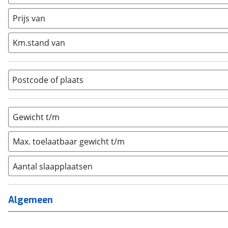
Caravan
(
0
)
Half-integraal
(
0
)
Prijs van
Integraal
(
0
)
Km.stand van
Opzetunit
(
0
)
Overig
(
0
)
Vouwwagen
(
0
)
Postcode of plaats
Gewicht t/m
Max. toelaatbaar gewicht t/m
Aantal slaapplaatsen
1
(
0
)
2
(
0
)
Algemeen
3
(
0
)
4
(
0
)