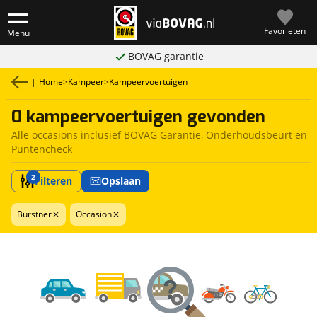
Favorieten
Menu
BOVAG garantie
|
Home
>
Kampeer
>
Kampeervoertuigen
0 kampeervoertuigen gevonden
Alle occasions inclusief BOVAG Garantie, Onderhoudsbeurt en
Puntencheck
2
Filteren
Opslaan
Burstner
Occasion