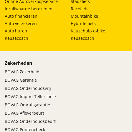
Online Autoverkoopservice
Stadsfiets
Inruilwaarde berekenen
Racefiets
Auto financieren
Mountainbike
Auto verzekeren
Hybride fiets
Auto huren
Keuzehulp e-bike
Keuzecoach
Keuzecoach
Zekerheden
BOVAG Zekerheid
BOVAG Garantie
BOVAG Onderhoudsvrij
BOVAG Import Tellercheck
BOVAG Omruilgarantie
BOVAG Afleverbeurt
BOVAG Onderhoudsbeurt
BOVAG Puntencheck