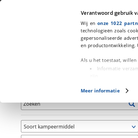
Auto
Fiets
Moto
Verantwoord gebruik 
Wij en
onze 1022 partn
<
Terug
|
Home
>
Kampeer
>
Kampeervoertuigen
technologieën zoals cook
gepersonaliseerde advert
We hebben 1 kampeervoertuig voor
en productontwikkeling. 
Alle occasions inclusief BOVAG Garantie, Onderhou
Als u het toestaat, wille
Informatie verzam
zijn
Uw apparaat id
Basisgegevens
Meer informatie
(fingerprinting)
Lees meer over hoe uw
Zoeken
detailgedeelte
in. U k
Cookieverklaring.
Soort kampeermiddel
Met cookies en vergelij
Caravan
Functionele cookies zorg
(
1
)