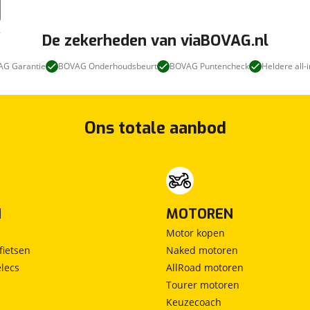
De zekerheden van viaBOVAG.nl
G Garantie
BOVAG Onderhoudsbeurt
BOVAG Puntencheck
Heldere all-i
Ons totale aanbod
N
MOTOREN
Motor kopen
fietsen
Naked motoren
lecs
AllRoad motoren
Tourer motoren
Keuzecoach