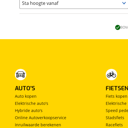
Sta hoogte vanaf
Kastbed
(
0
)
Kleine zit
(
0
)
Lengte stapelbed
(
0
)
L-vorm zit
(
0
)
Lengtebed
(
0
)
Ronde zit
(
0
)
BOVA
Slaapbank
(
0
)
Standaardzit
(
0
)
Vast bed
(
1
)
Treinzit
(
1
)
Vrijstaand bed
(
0
)
Middendinette
(
0
)
AUTO'S
FIETSE
Auto kopen
Fiets kopen
Elektrische auto's
Elektrische 
Hybride auto's
Speed pede
Online Autoverkoopservice
Stadsfiets
Inruilwaarde berekenen
Racefiets