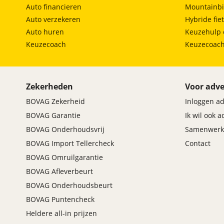
Auto financieren
Mountainbi
Auto verzekeren
Hybride fie
Auto huren
Keuzehulp 
Keuzecoach
Keuzecoac
Zekerheden
Voor adve
BOVAG Zekerheid
Inloggen a
BOVAG Garantie
Ik wil ook 
BOVAG Onderhoudsvrij
Samenwerk
BOVAG Import Tellercheck
Contact
BOVAG Omruilgarantie
BOVAG Afleverbeurt
BOVAG Onderhoudsbeurt
BOVAG Puntencheck
Heldere all-in prijzen