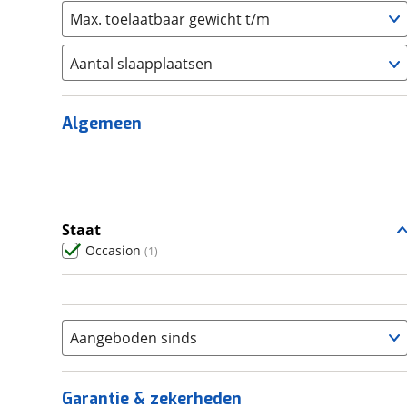
Max. toelaatbaar gewicht t/m
Aantal slaapplaatsen
1
(
0
)
2
(
1
)
Algemeen
3
(
0
)
4
(
0
)
5
(
0
)
6+
(
0
)
Staat
Occasion
(
1
)
Aangeboden sinds
Garantie & zekerheden