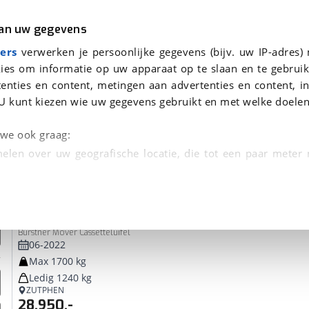
r
Kampeer
van uw gegevens
ers
verwerken je persoonlijke gegevens (bijv. uw IP-adres)
ies om informatie op uw apparaat op te slaan en te gebruik
enties en content, metingen aan advertenties en content, in
 je gevonden
U kunt kiezen wie uw gegevens gebruikt en met welke doelen
dsbeurt en Puntencheck
n we ook graag:
elen over uw geografische locatie, die tot een paar meter
entificeren door het actief te scannen op specifieke
Burstner
Averso 470 TS Harmony Line
 persoonlijke gegevens worden verwerkt en stel uw voo
Bürstner Mover Cassetteluifel
unt uw toestemming op elk moment wijzigen of in
06-2022
Max 1700 kg
Ledig 1240 kg
kbare technieken zorgen we voor een betere en meer persoon
ZUTPHEN
28.950,-
en ervoor dat de website goed werkt. Ook gebruiken we anal