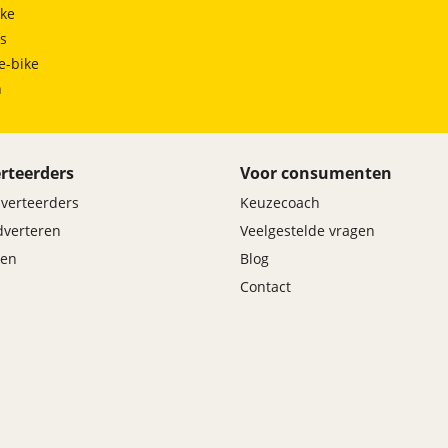
ke
ts
e-bike
h
rteerders
Voor consumenten
dverteerders
Keuzecoach
adverteren
Veelgestelde vragen
en
Blog
Contact