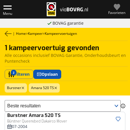
Favorieten
Menu
BOVAG garantie
|
Home
>
Kampeer
>
Kampeervoertuigen
1 kampeervoertuig gevonden
Alle occasions inclusief BOVAG Garantie, Onderhoudsbeurt en
Puntencheck
2
Filteren
Opslaan
Burstner
Amara 520 TS
Sorteer resultaten
Burstner
Amara 520 TS
Bürstner Queensbed Dakairco Mover
07-2004