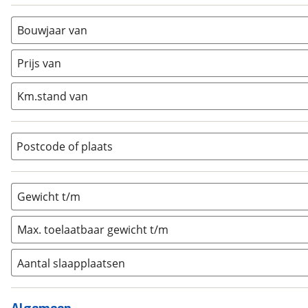
Alkoof
(
0
)
Busmodel
(
0
)
Bouwjaar van
Caravan
(
1
)
Half-integraal
(
0
)
Prijs van
Integraal
(
0
)
Km.stand van
Opzetunit
(
0
)
Overig
(
0
)
Vouwwagen
(
0
)
Postcode of plaats
Gewicht t/m
Max. toelaatbaar gewicht t/m
Aantal slaapplaatsen
1
(
0
)
2
(
1
)