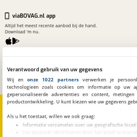
viaBOVAG.nl app
Altijd het meest recente aanbod bij de hand.
Download 'm nu.
viaBOVAG.nl
Kosterijland
15
3981 AJ
Bunnik
Verantwoord gebruik van uw gegevens
Een initiatief van
Wij en
onze 1022 partners
verwerken je persoonl
BOVAG
technologieën zoals cookies om informatie op uw a
gepersonaliseerde advertenties en content, metingen
Over viaBOVAG.nl
Disclaimer- en Privacyverklaring
productontwikkeling. U kunt kiezen wie uw gegevens gebr
Cookievoorkeuren
Vacatures
Als u het toestaat, willen we ook graag:
Informatie verzamelen over uw geografische locati
Uw apparaat identificeren door het actief te scann