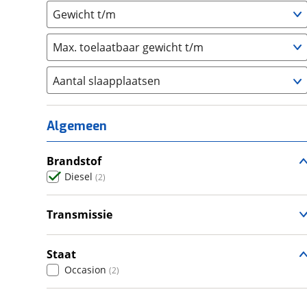
Gewicht t/m
Max. toelaatbaar gewicht t/m
Aantal slaapplaatsen
1
(
0
)
2
(
0
)
Algemeen
3
(
0
)
4
Brandstof
(
0
)
Diesel
(
2
)
5
(
2
)
6+
(
0
)
Transmissie
Handgeschakeld
(
2
)
Staat
Occasion
(
2
)