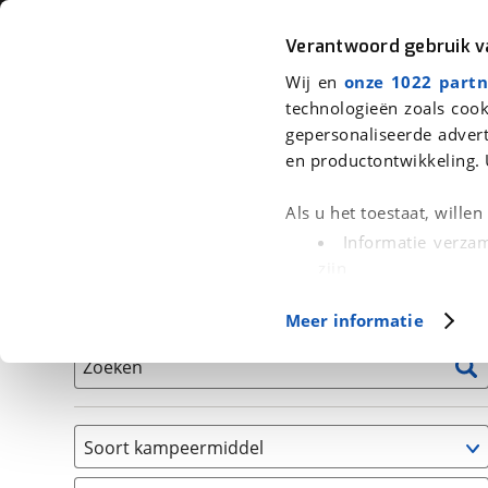
Auto
Fiets
Moto
Verantwoord gebruik 
Wij en
onze 1022 partn
<
Terug
|
Home
>
Kampeer
>
Kampeervoertuigen
technologieën zoals cook
gepersonaliseerde advert
We hebben 2 kampeervoertuigen v
en productontwikkeling. 
Alle occasions inclusief BOVAG Garantie, Onderhou
Als u het toestaat, wille
Informatie verzam
zijn
Uw apparaat id
Basisgegevens
Meer informatie
(fingerprinting)
Lees meer over hoe uw
Zoeken
detailgedeelte
in. U k
Cookieverklaring.
Soort kampeermiddel
Met cookies en vergelij
Camper
Functionele cookies zorg
(
2
)