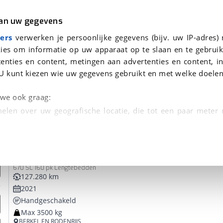
r
Kampeer
van uw gegevens
ers
verwerken je persoonlijke gegevens (bijv. uw IP-adres)
ies om informatie op uw apparaat op te slaan en te gebruik
enties en content, metingen aan advertenties en content, in
oor je gevonden
U kunt kiezen wie uw gegevens gebruikt en met welke doelen
dsbeurt en Puntencheck
n we ook graag:
elen over uw geografische locatie, die tot een paar meter
entificeren door het actief te scannen op specifieke
Adria
Matrix M
 persoonlijke gegevens worden verwerkt en stel uw voo
670 SL 160 pk Lengtebedden
unt uw toestemming op elk moment wijzigen of in
127.280 km
2021
Handgeschakeld
kbare technieken zorgen we voor een betere en meer persoon
Max 3500 kg
en ervoor dat de website goed werkt. Ook gebruiken we anal
BERKEL EN RODENRIJS