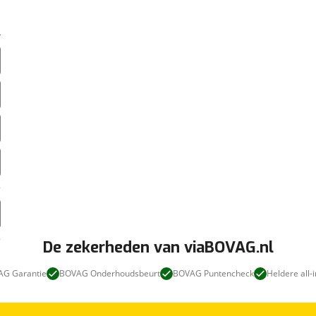
De zekerheden van viaBOVAG.nl
G Garantie
BOVAG Onderhoudsbeurt
BOVAG Puntencheck
Heldere all-i