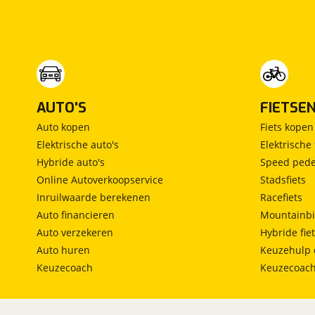
Vrijstaand bed
(
0
)
Middendinette
(
0
)
AUTO'S
FIETSE
Auto kopen
Fiets kopen
Elektrische auto's
Elektrische 
Hybride auto's
Speed pede
Online Autoverkoopservice
Stadsfiets
Inruilwaarde berekenen
Racefiets
Auto financieren
Mountainbi
Auto verzekeren
Hybride fie
Auto huren
Keuzehulp 
Keuzecoach
Keuzecoac