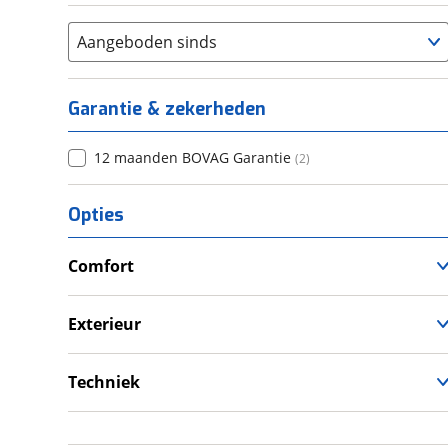
Aangeboden sinds
Garantie & zekerheden
12 maanden BOVAG Garantie
(
2
)
Opties
Comfort
Douche
Televisie
Exterieur
Verwarmde leefruimte
Fietsendrager
Wasruimte met toilet
Luifel
Techniek
Schotel
Omvormer
Zonnepanelen
Schoonwatertank