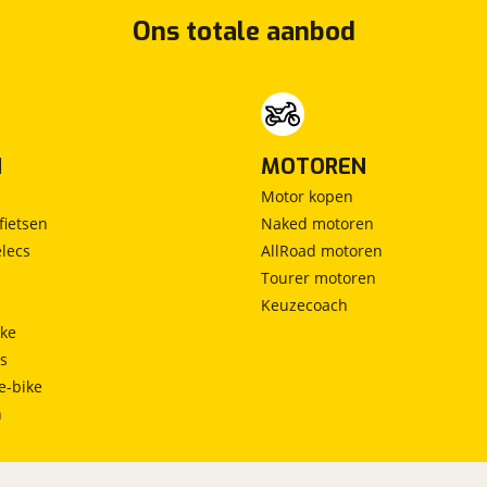
Ons totale aanbod
N
MOTOREN
Motor kopen
fietsen
Naked motoren
lecs
AllRoad motoren
Tourer motoren
Keuzecoach
ke
ts
e-bike
h