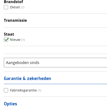
4
Brandstof
(
0
)
Diesel
(
1
)
5
(
0
)
6+
(
0
)
Transmissie
Automatisch
(
1
)
Staat
Nieuw
(
1
)
Aangeboden sinds
Garantie & zekerheden
Fabrieksgarantie
(
1
)
Opties