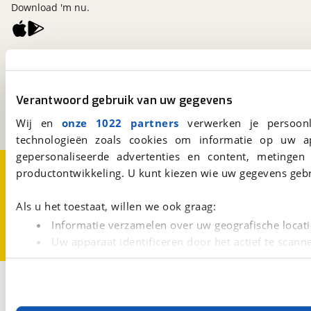
Download 'm nu.
viaBOVAG.nl
Kosterijland
15
3981 AJ
Bunnik
Verantwoord gebruik van uw gegevens
Een initiatief van
BOVAG
Wij en
onze 1022 partners
verwerken je persoonl
technologieën zoals cookies om informatie op uw a
gepersonaliseerde advertenties en content, metingen
Over viaBOVAG.nl
Disclaimer- en Privacyverklaring
productontwikkeling. U kunt kiezen wie uw gegevens gebr
Cookievoorkeuren
Vacatures
Als u het toestaat, willen we ook graag:
Informatie verzamelen over uw geografische locati
Uw apparaat identificeren door het actief te scann
Lees meer over hoe uw persoonlijke gegevens worden ve
U kunt uw toestemming op elk moment wijzigen of intrekk
3
Opslaan
Adria
Nieuw
Compact Max