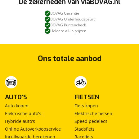
De zekerheden van viaBOVAG.nl
BOVAG Garantie
BOVAG Onderhoudsbeurt
BOVAG Puntencheck
Heldere all-in prijzen
Ons totale aanbod
AUTO'S
FIETSEN
Auto kopen
Fiets kopen
Elektrische auto's
Elektrische fietsen
Hybride auto's
Speed pedelecs
Online Autoverkoopservice
Stadsfiets
Inruilwaarde berekenen
Racefiets