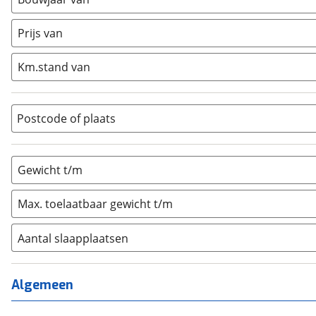
Caravan
(
0
)
Half-integraal
(
1
)
Prijs van
Integraal
(
0
)
Km.stand van
Opzetunit
(
0
)
Overig
(
0
)
Vouwwagen
(
0
)
Postcode of plaats
Gewicht t/m
Max. toelaatbaar gewicht t/m
Aantal slaapplaatsen
1
(
0
)
2
(
0
)
Algemeen
3
(
1
)