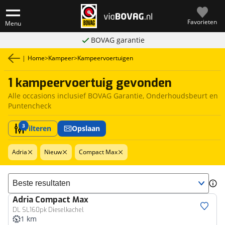
Favorieten
Menu
BOVAG garantie
|
Home
>
Kampeer
>
Kampeervoertuigen
1 kampeervoertuig gevonden
Alle occasions inclusief BOVAG Garantie, Onderhoudsbeurt en
Puntencheck
3
Filteren
Opslaan
Adria
Nieuw
Compact Max
Sorteer resultaten
Adria
Compact Max
DL SL160pk Dieselkachel
1 km