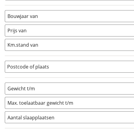
Alkoof
(
0
)
Busmodel
(
0
)
Bouwjaar van
Caravan
(
0
)
Prijs van
Half-integraal
(
1
)
Integraal
(
0
)
Km.stand van
Opzetunit
(
0
)
Overig
(
0
)
Vouwwagen
(
0
)
Postcode of plaats
Gewicht t/m
Max. toelaatbaar gewicht t/m
Aantal slaapplaatsen
1
(
0
)