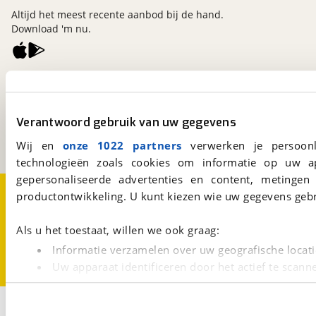
Altijd het meest recente aanbod bij de hand.
Download 'm nu.
viaBOVAG.nl
Kosterijland
15
3981 AJ
Bunnik
Verantwoord gebruik van uw gegevens
Een initiatief van
BOVAG
Wij en
onze 1022 partners
verwerken je persoonl
technologieën zoals cookies om informatie op uw a
gepersonaliseerde advertenties en content, metingen
Over viaBOVAG.nl
Disclaimer- en Privacyverklaring
productontwikkeling. U kunt kiezen wie uw gegevens gebr
Cookievoorkeuren
Vacatures
Als u het toestaat, willen we ook graag:
Informatie verzamelen over uw geografische locati
Uw apparaat identificeren door het actief te scann
Lees meer over hoe uw persoonlijke gegevens worden ve
U kunt uw toestemming op elk moment wijzigen of intrekk
3
Opslaan