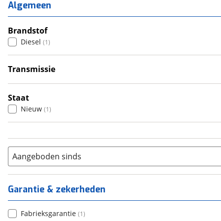
2
(
0
)
Algemeen
3
(
1
)
4
Brandstof
(
0
)
Diesel
(
1
)
5
(
0
)
6+
(
0
)
Transmissie
Automatisch
(
1
)
Staat
Nieuw
(
1
)
Aangeboden sinds
Garantie & zekerheden
Fabrieksgarantie
(
1
)