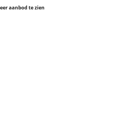
ruiken daarvoor
meer aanbod te zien
eme basis. Meer
lleen functionele
passen via de