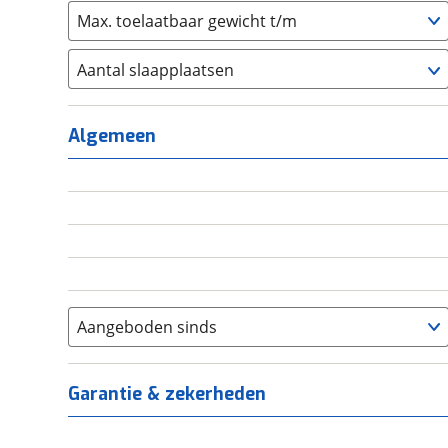
Max. toelaatbaar gewicht t/m
Aantal slaapplaatsen
1
(
0
)
2
(
0
)
Algemeen
3
(
0
)
4
(
0
)
5
(
0
)
6+
(
0
)
Aangeboden sinds
Garantie & zekerheden