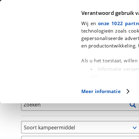
Auto
Fiets
Moto
Verantwoord gebruik 
Wij en
onze 1022 partn
<
Terug
|
Home
>
Kampeer
>
Kampeervoertuigen
technologieën zoals cook
gepersonaliseerde advert
We hebben 0 kampeervoertuigen v
en productontwikkeling. 
Alle occasions inclusief BOVAG Garantie, Onderhou
Als u het toestaat, wille
Informatie verzam
zijn
Uw apparaat id
Basisgegevens
Meer informatie
(fingerprinting)
Lees meer over hoe uw
Zoeken
detailgedeelte
in. U k
Cookieverklaring.
Soort kampeermiddel
Met cookies en vergelij
Caravan
Functionele cookies zorg
(
0
)