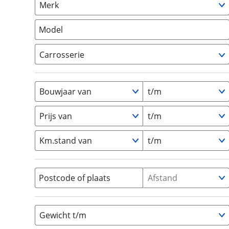
Merk
om de site continu te v
Camper
(
0
)
technologie die je gedr
Vouwwagen
(
0
)
Model
weten? Bekijk onze
disc
en beperkte analytis
Carrosserie
voorkeurenpagina
.
Alkoof
(
0
)
Busmodel
(
0
)
Bouwjaar van
t/m
Caravan
(
0
)
Half-integraal
(
0
)
Prijs van
t/m
Integraal
(
0
)
Km.stand van
t/m
Opzetunit
(
0
)
Overig
(
0
)
Vouwwagen
(
0
)
Postcode of plaats
Afstand
Gewicht t/m