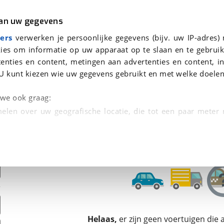
r
Kampeer
van uw gegevens
ers
verwerken je persoonlijke gegevens (bijv. uw IP-adres)
ies om informatie op uw apparaat op te slaan en te gebruik
enties en content, metingen aan advertenties en content, in
oor je gevonden
U kunt kiezen wie uw gegevens gebruikt en met welke doelen
dsbeurt en Puntencheck
n we ook graag:
elen over uw geografische locatie, die tot een paar meter
entificeren door het actief te scannen op specifieke
 persoonlijke gegevens worden verwerkt en stel uw voo
unt uw toestemming op elk moment wijzigen of in
kbare technieken zorgen we voor een betere en meer persoon
Helaas,
er zijn geen voertuigen die
en ervoor dat de website goed werkt. Ook gebruiken we anal