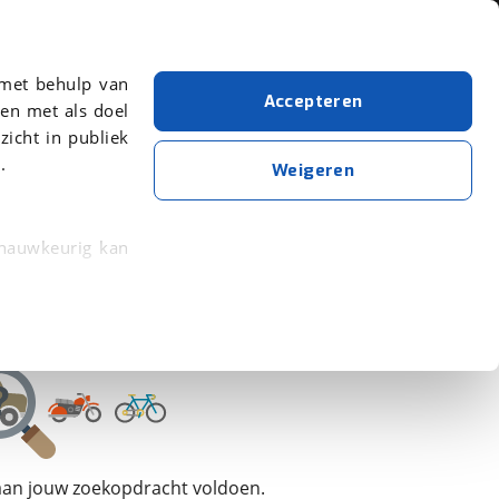
Over viaBOVAG.nl
 met behulp van
Accepteren
en met als doel
zicht in publiek
.
Adria
Wit
Weigeren
Wis alle filters
Zoekopdracht opslaan
 nauwkeurig kan
 eigenschappen
rkeuren in het
trekken in de
lijke ervaring.
 aan jouw zoekopdracht voldoen.
ytische cookies