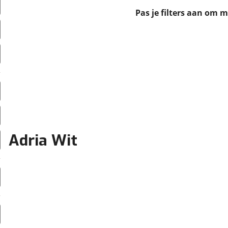
erbeteren. We tonen je graag relevante advertenties en geb
Pas je filters aan om 
ag op en buiten onze website volgt – uiteraard op anoni
laimer en privacyverklaring
. Als je weigert, plaatsen we a
che cookies. Je voorkeuren kun je later altijd aan
Adria Wit