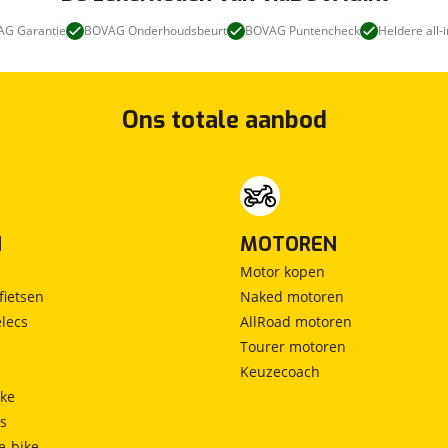
G Garantie
BOVAG Onderhoudsbeurt
BOVAG Puntencheck
Heldere all-i
Ons totale aanbod
N
MOTOREN
Motor kopen
fietsen
Naked motoren
lecs
AllRoad motoren
Tourer motoren
Keuzecoach
ke
ts
e-bike