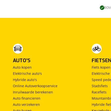
Lengtebed
(
0
)
Ronde zit
(
0
)
BOVA
Slaapbank
(
0
)
Standaardzit
(
0
)
Vast bed
(
0
)
Treinzit
(
0
)
Vrijstaand bed
(
0
)
Middendinette
(
0
)
AUTO'S
FIETSE
Auto kopen
Fiets kopen
Elektrische auto's
Elektrische 
Hybride auto's
Speed pede
Online Autoverkoopservice
Stadsfiets
Inruilwaarde berekenen
Racefiets
Auto financieren
Mountainbi
Auto verzekeren
Hybride fie
Auto huren
Keuzehulp 