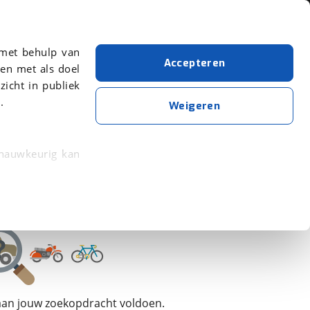
Over viaBOVAG.nl
 met behulp van
Accepteren
en met als doel
zicht in publiek
.
Motormerk: Stromer
Ja, E-bike
Weigeren
Wis alle filters
Zoekopdracht opslaan
 nauwkeurig kan
 eigenschappen
rkeuren in het
trekken in de
lijke ervaring.
 aan jouw zoekopdracht voldoen.
ytische cookies