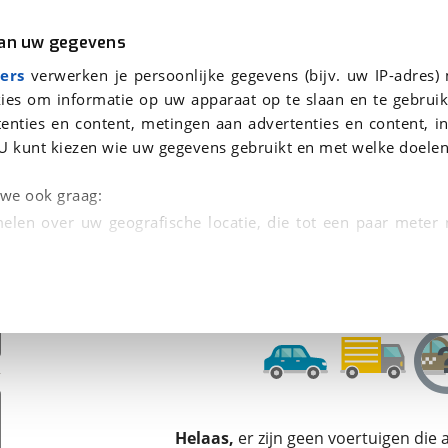
r
Kampeer
van uw gegevens
ers
verwerken je persoonlijke gegevens (bijv. uw IP-adres)
ies om informatie op uw apparaat op te slaan en te gebruik
enties en content, metingen aan advertenties en content, in
den
U kunt kiezen wie uw gegevens gebruikt en met welke doelen
Omruilgarantie, Afleverbeurt
n we ook graag:
elen over uw geografische locatie, die tot een paar meter
entificeren door het actief te scannen op specifieke
 persoonlijke gegevens worden verwerkt en stel uw voo
unt uw toestemming op elk moment wijzigen of in
kbare technieken zorgen we voor een betere en meer persoon
Helaas,
er zijn geen voertuigen die
en ervoor dat de website goed werkt. Ook gebruiken we anal