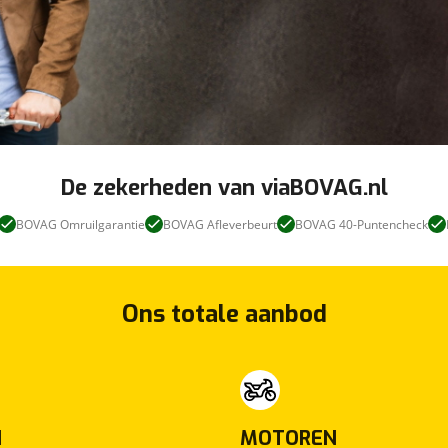
De zekerheden van viaBOVAG.nl
BOVAG Omruilgarantie
BOVAG Afleverbeurt
BOVAG 40-Puntencheck
Ons totale aanbod
N
MOTOREN