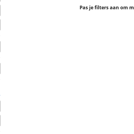
erbeteren. We tonen je graag relevante advertenties en geb
Pas je filters aan om 
ag op en buiten onze website volgt – uiteraard op anoni
laimer en privacyverklaring
. Als je weigert, plaatsen we a
che cookies. Je voorkeuren kun je later altijd aan