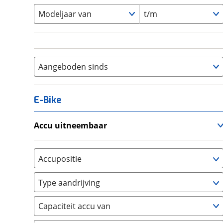
Modeljaar van
t/m
Aangeboden sinds
E-Bike
Accu uitneembaar
Ja, uitneembaar
(
0
)
Nee, vast
(
0
)
Accupositie
Bagagedrager
(
0
)
Type aandrijving
Frame
(
0
)
Achterwiel
(
0
)
Vloer
(
0
)
Capaciteit accu van
Trapas
(
0
)
Achterbank
(
0
)