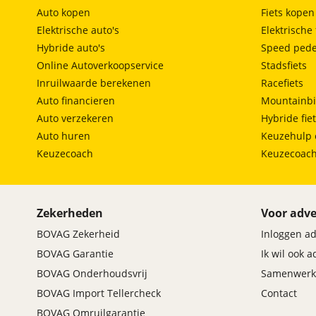
Auto kopen
Fiets kopen
Elektrische auto's
Elektrische 
Hybride auto's
Speed pede
Online Autoverkoopservice
Stadsfiets
Inruilwaarde berekenen
Racefiets
Auto financieren
Mountainbi
Auto verzekeren
Hybride fie
Auto huren
Keuzehulp 
Keuzecoach
Keuzecoac
Zekerheden
Voor adve
BOVAG Zekerheid
Inloggen a
BOVAG Garantie
Ik wil ook 
BOVAG Onderhoudsvrij
Samenwerk
BOVAG Import Tellercheck
Contact
BOVAG Omruilgarantie