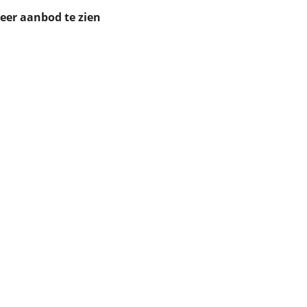
ruiken daarvoor
meer aanbod te zien
eme basis. Meer
lleen functionele
passen via de