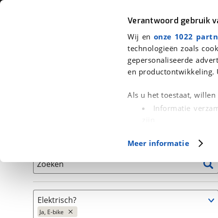
Auto
Fiets
Moto
Verantwoord gebruik 
Wij en
onze 1022 partn
<
Terug
|
Home
>
Fiets
>
Fietsen
>
Elektrische fiets
technologieën zoals cook
gepersonaliseerde advert
We hebben 0 fietsen voor je gevon
en productontwikkeling. 
Alle tweedehands fietsen inclusief BOVAG Garantie, 
Als u het toestaat, wille
en 40-Puntencheck
Informatie verzam
zijn
Uw apparaat id
Basisgegevens
Meer informatie
(fingerprinting)
Lees meer over hoe uw
Zoeken
detailgedeelte
in. U k
Cookieverklaring.
Elektrisch?
Met cookies en vergelij
Ja, E-bike
Functionele cookies zorg