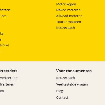
Motor kopen
fietsen
Naked motoren
lecs
AllRoad motoren
Tourer motoren
Keuzecoach
ke
ts
e-bike
h
rteerders
Voor consumenten
dverteerders
Keuzecoach
adverteren
Veelgestelde vragen
en
Blog
Contact