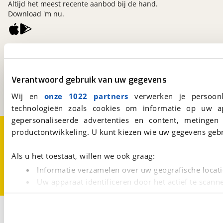
Altijd het meest recente aanbod bij de hand.
Download 'm nu.
viaBOVAG.nl
Kosterijland
15
3981 AJ
Bunnik
Verantwoord gebruik van uw gegevens
Een initiatief van
BOVAG
Wij en
onze 1022 partners
verwerken je persoonl
technologieën zoals cookies om informatie op uw a
gepersonaliseerde advertenties en content, metingen
Over viaBOVAG.nl
Disclaimer- en Privacyverklaring
productontwikkeling. U kunt kiezen wie uw gegevens gebr
Cookievoorkeuren
Vacatures
Als u het toestaat, willen we ook graag:
Informatie verzamelen over uw geografische locati
Uw apparaat identificeren door het actief te scann
Lees meer over hoe uw persoonlijke gegevens worden ve
U kunt uw toestemming op elk moment wijzigen of intrekk
2
Opslaan