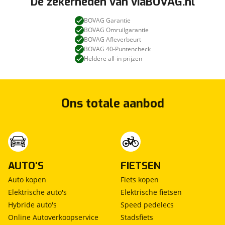
De zekerheden van viaBOVAG.nl
BOVAG Garantie
BOVAG Omruilgarantie
BOVAG Afleverbeurt
BOVAG 40-Puntencheck
Heldere all-in prijzen
Ons totale aanbod
AUTO'S
FIETSEN
Auto kopen
Fiets kopen
Elektrische auto's
Elektrische fietsen
Hybride auto's
Speed pedelecs
Online Autoverkoopservice
Stadsfiets