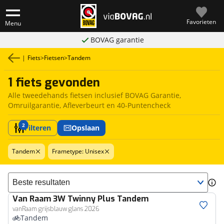
Favorieten
Menu
BOVAG garantie
|
Fiets
>
Fietsen
>
Tandem
1 fiets gevonden
Alle tweedehands fietsen inclusief BOVAG Garantie,
Omruilgarantie, Afleverbeurt en 40-Puntencheck
2
Filteren
Opslaan
Tandem
Frametype: Unisex
Sorteer resultaten
Van Raam
3W Twinny Plus Tandem
vanRaam grijsblauw glans 2026
Tandem