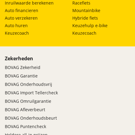
Inruilwaarde berekenen
Racefiets
Auto financieren
Mountainbike
Auto verzekeren
Hybride fiets
Auto huren
Keuzehulp e-bike
Keuzecoach
Keuzecoach
Zekerheden
BOVAG Zekerheid
BOVAG Garantie
BOVAG Onderhoudsvrij
BOVAG Import Tellercheck
BOVAG Omruilgarantie
BOVAG Afleverbeurt
BOVAG Onderhoudsbeurt
BOVAG Puntencheck
Heldere all-in prijzen