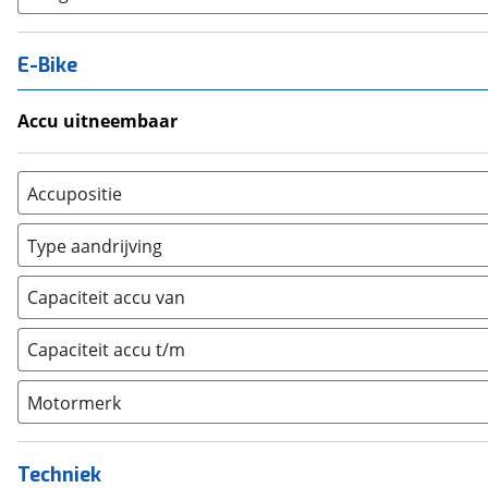
E-Bike
Accu uitneembaar
Ja, uitneembaar
(
0
)
Nee, vast
(
0
)
Accupositie
Bagagedrager
(
0
)
Type aandrijving
Frame
(
0
)
Achterwiel
(
0
)
Vloer
(
0
)
Capaciteit accu van
Trapas
(
0
)
Achterbank
(
0
)
Voorwiel
(
0
)
Capaciteit accu t/m
Kofferbak
(
0
)
Overig
(
0
)
Motormerk
Bosch
(
0
)
Yamaha
(
0
)
Techniek