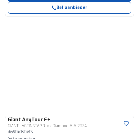
Bel aanbieder
Giant
AnyTour E+
GIANT LAGEINSTAP Black Diamond M M 2024
Stadsfiets
LageInstap