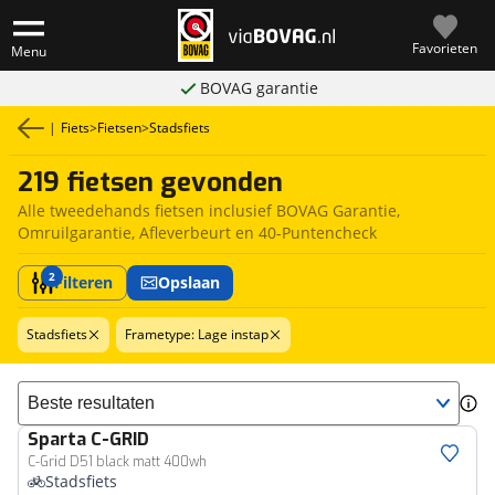
Favorieten
Menu
BOVAG garantie
|
Fiets
>
Fietsen
>
Stadsfiets
219 fietsen gevonden
Alle tweedehands fietsen inclusief BOVAG Garantie,
Omruilgarantie, Afleverbeurt en 40-Puntencheck
2
Filteren
Opslaan
Stadsfiets
Frametype: Lage instap
Sorteer resultaten
Sparta
C-GRID
C-Grid D51 black matt 400wh
Stadsfiets