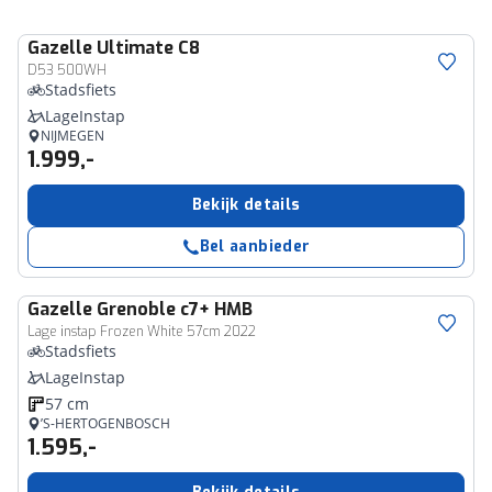
Gazelle
Ultimate C8
D53 500WH
Stadsfiets
LageInstap
NIJMEGEN
1.999,-
Bekijk details
Bel aanbieder
Gazelle
Grenoble c7+ HMB
Lage instap Frozen White 57cm 2022
Stadsfiets
LageInstap
57 cm
’S-HERTOGENBOSCH
1.595,-