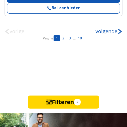
Bel aanbieder
vorige
volgende
Pagina
1
2
3
...
10
Filteren
2