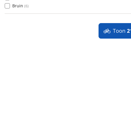
Bruin
(
6
)
Toon
2