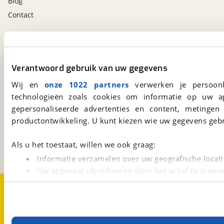
Blog
Contact
viaBOVAG.nl app
Altijd het meest recente aanbod bij de hand.
Verantwoord gebruik van uw gegevens
Download 'm nu.
Wij en
onze 1022 partners
verwerken je persoonl
technologieën zoals cookies om informatie op uw a
gepersonaliseerde advertenties en content, metingen
viaBOVAG.nl
productontwikkeling. U kunt kiezen wie uw gegevens gebr
Kosterijland
15
3981 AJ
Bunnik
Een initiatief van
Als u het toestaat, willen we ook graag:
BOVAG
Informatie verzamelen over uw geografische locati
Uw apparaat identificeren door het actief te scann
Lees meer over hoe uw persoonlijke gegevens worden ve
Over viaBOVAG.nl
Disclaimer- en Privacyverklaring
Cookievoorkeuren
Vacatures
U kunt uw toestemming op elk moment wijzigen of intrekk
Met cookies en vergelijkbare technieken zorgen we voor 