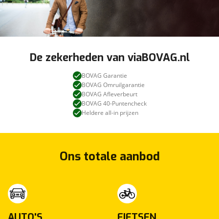
De zekerheden van viaBOVAG.nl
BOVAG Garantie
BOVAG Omruilgarantie
BOVAG Afleverbeurt
BOVAG 40-Puntencheck
Heldere all-in prijzen
Ons totale aanbod
AUTO'S
FIETSEN