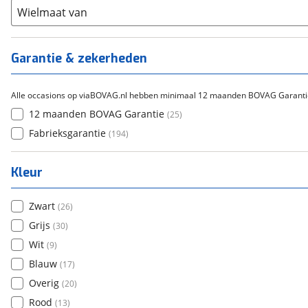
Overig
(
0
)
Staal
Wielmaat van
(
11
)
Tica
(
0
)
Titanium
(
0
)
Garantie & zekerheden
Alle occasions op viaBOVAG.nl hebben minimaal 12 maanden BOVAG Garanti
12 maanden BOVAG Garantie
(
25
)
Fabrieksgarantie
(
194
)
Kleur
Zwart
(
26
)
Grijs
(
30
)
Wit
(
9
)
Blauw
(
17
)
Overig
(
20
)
Rood
(
13
)