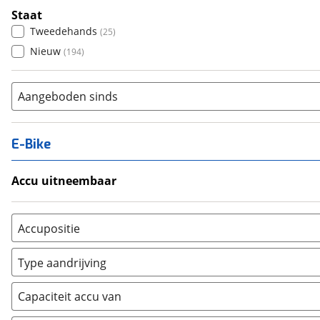
Staat
Tweedehands
(
25
)
Nieuw
(
194
)
Aangeboden sinds
E-Bike
Accu uitneembaar
Ja, uitneembaar
(
28
)
Nee, vast
(
0
)
Accupositie
Bagagedrager
(
8
)
Type aandrijving
Frame
(
23
)
Achterwiel
(
1
)
Vloer
(
0
)
Capaciteit accu van
Trapas
(
101
)
Achterbank
(
0
)