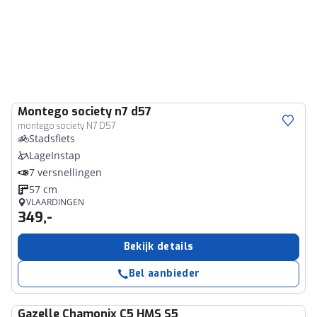
Montego
society n7 d57
montego society N7 D57
Stadsfiets
LageInstap
7 versnellingen
57 cm
VLAARDINGEN
349,-
Bekijk details
Bel aanbieder
Gazelle
Chamonix C5 HMS S5