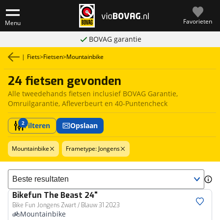
Favorieten
Menu
BOVAG garantie
|
Fiets
>
Fietsen
>
Mountainbike
24 fietsen gevonden
Alle tweedehands fietsen inclusief BOVAG Garantie,
Omruilgarantie, Afleverbeurt en 40-Puntencheck
2
Filteren
Opslaan
Mountainbike
Frametype: Jongens
Sorteer resultaten
Bikefun
The Beast 24"
Bike Fun Jongens Zwart / Blauw 31 2023
Mountainbike