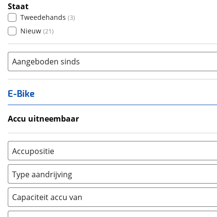
Staat
Tweedehands
(
3
)
Nieuw
(
21
)
Aangeboden sinds
E-Bike
Accu uitneembaar
Ja, uitneembaar
(
0
)
Nee, vast
(
0
)
Accupositie
Bagagedrager
(
0
)
Type aandrijving
Frame
(
0
)
Achterwiel
(
0
)
Vloer
(
0
)
Capaciteit accu van
Trapas
(
0
)
Achterbank
(
0
)
Voorwiel
(
0
)