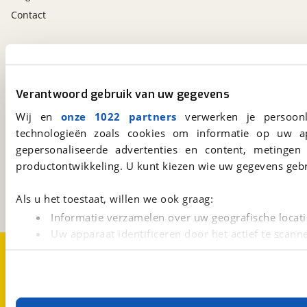
Contact
viaBOVAG.nl app
Altijd het meest recente aanbod bij de hand.
Download 'm nu.
Verantwoord gebruik van uw gegevens
Wij en
onze 1022 partners
verwerken je persoonl
technologieën zoals cookies om informatie op uw a
viaBOVAG.nl
gepersonaliseerde advertenties en content, metingen
Kosterijland
15
productontwikkeling. U kunt kiezen wie uw gegevens gebr
3981 AJ
Bunnik
Een initiatief van
Als u het toestaat, willen we ook graag:
BOVAG
Informatie verzamelen over uw geografische locati
Uw apparaat identificeren door het actief te scann
Over viaBOVAG.nl
Disclaimer- en Privacyverklaring
Lees meer over hoe uw persoonlijke gegevens worden ve
Cookievoorkeuren
Vacatures
U kunt uw toestemming op elk moment wijzigen of intrekk
Met cookies en vergelijkbare technieken zorgen we voor 