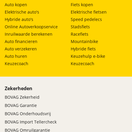
Auto kopen
Fiets kopen
Elektrische auto's
Elektrische fietsen
Hybride auto's
Speed pedelecs
Online Autoverkoopservice
Stadsfiets
Inruilwaarde berekenen
Racefiets
Auto financieren
Mountainbike
Auto verzekeren
Hybride fiets
Auto huren
Keuzehulp e-bike
Keuzecoach
Keuzecoach
Zekerheden
BOVAG Zekerheid
BOVAG Garantie
BOVAG Onderhoudsvrij
BOVAG Import Tellercheck
BOVAG Omruilgarantie