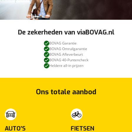
De zekerheden van viaBOVAG.nl
BOVAG Garantie
BOVAG Omruilgarantie
BOVAG Afleverbeurt
BOVAG 40-Puntencheck
Heldere all-in prijzen
Ons totale aanbod
AUTO'S
FIETSEN