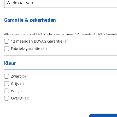
Overig
(
0
)
Staal
Wielmaat van
(
0
)
Tica
(
0
)
Titanium
(
0
)
Garantie & zekerheden
Alle occasions op viaBOVAG.nl hebben minimaal 12 maanden BOVAG Garanti
12 maanden BOVAG Garantie
(
3
)
Fabrieksgarantie
(
21
)
Kleur
Zwart
(
5
)
Grijs
(
1
)
Wit
(
1
)
Overig
(
11
)