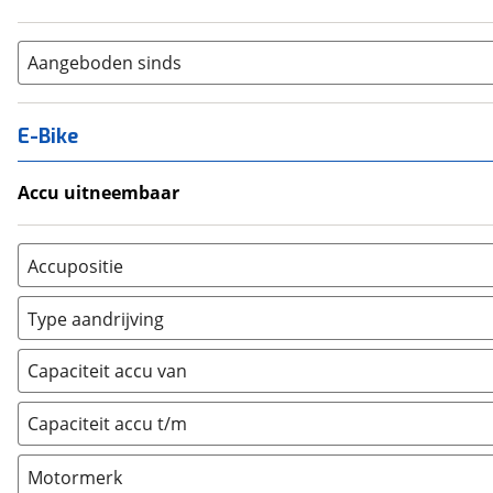
Aangeboden sinds
E-Bike
Accu uitneembaar
Ja, uitneembaar
(
0
)
Nee, vast
(
0
)
Accupositie
Bagagedrager
(
0
)
Type aandrijving
Frame
(
0
)
Achterwiel
(
0
)
Vloer
(
0
)
Capaciteit accu van
Trapas
(
0
)
Achterbank
(
0
)
Voorwiel
(
0
)
Capaciteit accu t/m
Kofferbak
(
0
)
Overig
(
0
)
Motormerk