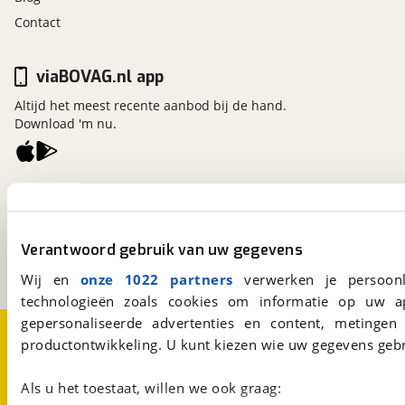
Contact
viaBOVAG.nl app
Altijd het meest recente aanbod bij de hand.
Download 'm nu.
viaBOVAG.nl
Kosterijland
15
3981 AJ
Bunnik
Verantwoord gebruik van uw gegevens
Een initiatief van
BOVAG
Wij en
onze 1022 partners
verwerken je persoonl
technologieën zoals cookies om informatie op uw a
gepersonaliseerde advertenties en content, metingen
Over viaBOVAG.nl
Disclaimer- en Privacyverklaring
productontwikkeling. U kunt kiezen wie uw gegevens gebr
Cookievoorkeuren
Vacatures
Als u het toestaat, willen we ook graag: