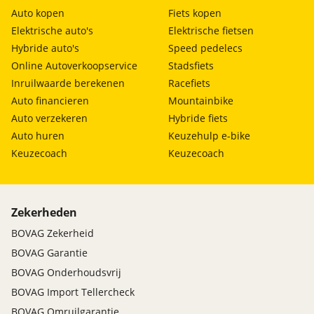
Auto kopen
Fiets kopen
Elektrische auto's
Elektrische fietsen
Hybride auto's
Speed pedelecs
Online Autoverkoopservice
Stadsfiets
Inruilwaarde berekenen
Racefiets
Auto financieren
Mountainbike
Auto verzekeren
Hybride fiets
Auto huren
Keuzehulp e-bike
Keuzecoach
Keuzecoach
Zekerheden
BOVAG Zekerheid
BOVAG Garantie
BOVAG Onderhoudsvrij
BOVAG Import Tellercheck
BOVAG Omruilgarantie