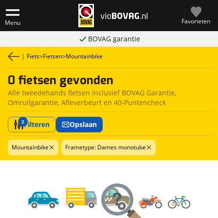
Favorieten
Menu
BOVAG garantie
|
Fiets
>
Fietsen
>
Mountainbike
0 fietsen gevonden
Alle tweedehands fietsen inclusief BOVAG Garantie,
Omruilgarantie, Afleverbeurt en 40-Puntencheck
2
Filteren
Opslaan
Mountainbike
Frametype: Dames monotube