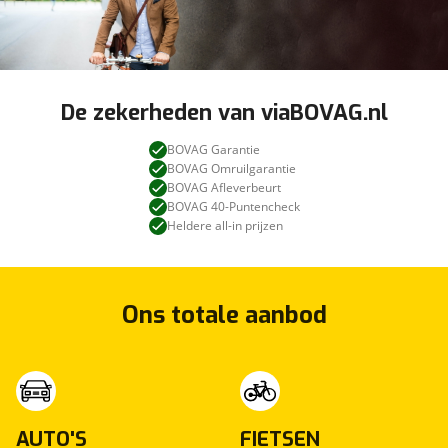
De zekerheden van viaBOVAG.nl
BOVAG Garantie
BOVAG Omruilgarantie
BOVAG Afleverbeurt
BOVAG 40-Puntencheck
Heldere all-in prijzen
Ons totale aanbod
AUTO'S
FIETSEN