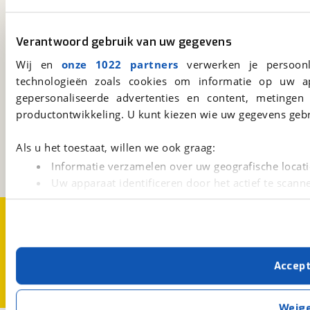
viaBOVAG.nl app
Verantwoord gebruik van uw gegevens
Altijd het meest recente aanbod bij de hand.
Download 'm nu.
Wij en
onze 1022 partners
verwerken je persoonl
technologieën zoals cookies om informatie op uw a
gepersonaliseerde advertenties en content, metingen
viaBOVAG.nl
productontwikkeling. U kunt kiezen wie uw gegevens gebr
Kosterijland
15
3981 AJ
Bunnik
Als u het toestaat, willen we ook graag:
Een initiatief van
Informatie verzamelen over uw geografische locati
BOVAG
Uw apparaat identificeren door het actief te scann
Lees meer over hoe uw persoonlijke gegevens worden ve
Over viaBOVAG.nl
Disclaimer- en Privacyverklaring
U kunt uw toestemming op elk moment wijzigen of intrekk
Cookievoorkeuren
Vacatures
Met cookies en vergelijkbare technieken zorgen we voor 
Accep
cookies zorgen ervoor dat de website goed werkt. Ook g
verbeteren. We tonen je graag relevante advertenties e
buiten onze website volgt – uiteraard op anonie
Weig