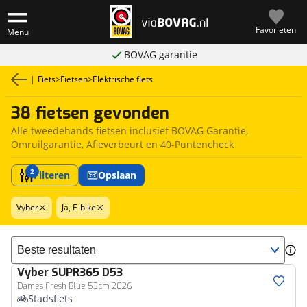
Favorieten
Menu
BOVAG garantie
|
Fiets
>
Fietsen
>
Elektrische fiets
38 fietsen gevonden
Alle tweedehands fietsen inclusief BOVAG Garantie,
Omruilgarantie, Afleverbeurt en 40-Puntencheck
2
Filteren
Opslaan
Vyber
Ja, E-bike
Sorteer resultaten
Vyber
SUPR365 D53
Dames Fresh Blue 53cm 2026
Stadsfiets