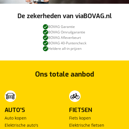
De zekerheden van viaBOVAG.nl
BOVAG Garantie
BOVAG Omruilgarantie
BOVAG Afleverbeurt
BOVAG 40-Puntencheck
Heldere all-in prijzen
Ons totale aanbod
AUTO'S
FIETSEN
Auto kopen
Fiets kopen
Elektrische auto's
Elektrische fietsen