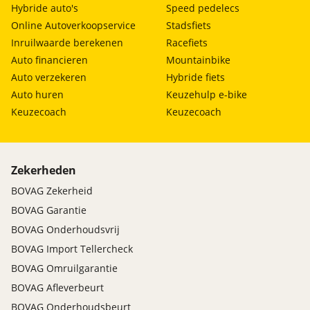
Hybride auto's
Speed pedelecs
Online Autoverkoopservice
Stadsfiets
Inruilwaarde berekenen
Racefiets
Auto financieren
Mountainbike
Auto verzekeren
Hybride fiets
Auto huren
Keuzehulp e-bike
Keuzecoach
Keuzecoach
Zekerheden
BOVAG Zekerheid
BOVAG Garantie
BOVAG Onderhoudsvrij
BOVAG Import Tellercheck
BOVAG Omruilgarantie
BOVAG Afleverbeurt
BOVAG Onderhoudsbeurt