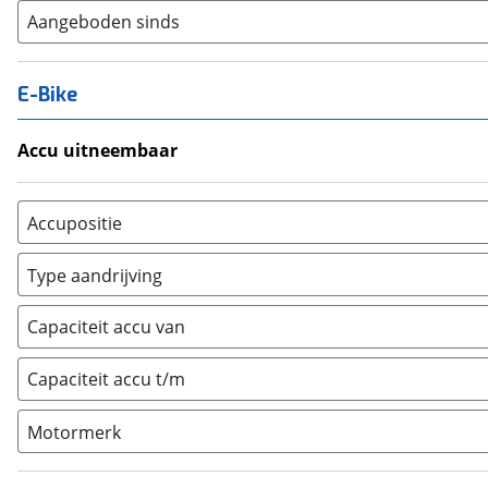
Aangeboden sinds
E-Bike
Accu uitneembaar
Ja, uitneembaar
(
0
)
Nee, vast
(
0
)
Accupositie
Bagagedrager
(
0
)
Type aandrijving
Frame
(
0
)
Achterwiel
(
0
)
Vloer
(
0
)
Capaciteit accu van
Trapas
(
0
)
Achterbank
(
0
)
Voorwiel
(
0
)
Capaciteit accu t/m
Kofferbak
(
0
)
Overig
(
0
)
Motormerk
Bosch
(
0
)