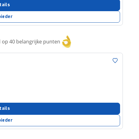
tails
bieder
op 40 belangrijke punten
tails
bieder