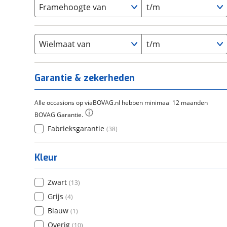
Carbon
(
0
)
15-20
Framehoogte van
t/m
(
0
)
Cortina
(
0
)
Chroom-molybdeen
(
0
)
21+
(
0
)
Flyer
(
0
)
Scandium
(
0
)
Overig
(
0
)
Staal
Wielmaat van
t/m
(
0
)
Tica
(
0
)
Titanium
(
0
)
Garantie & zekerheden
Alle occasions op viaBOVAG.nl hebben minimaal 12 maanden
BOVAG Garantie.
Fabrieksgarantie
(
38
)
Kleur
Zwart
(
13
)
Grijs
(
4
)
Blauw
(
1
)
Overig
(
10
)