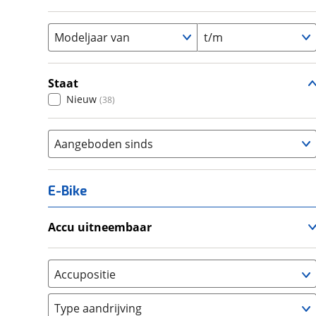
Vouwfiets
(
0
)
Modeljaar van
t/m
Staat
Nieuw
(
38
)
Aangeboden sinds
E-Bike
Accu uitneembaar
Ja, uitneembaar
(
0
)
Nee, vast
(
0
)
Accupositie
Bagagedrager
(
0
)
Type aandrijving
Frame