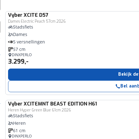
Vyber
XCITE D57
Dames Electric Peach 57cm 2026
Stadsfiets
Dames
5 versnellingen
57 cm
DINXPERLO
3.299,-
Bekijk de
Bel aan
Vyber
XCITEMNT BEAST EDITION H61
Heren Hyper Green Blue 61cm 2026
Stadsfiets
Heren
61 cm
DINXPERLO