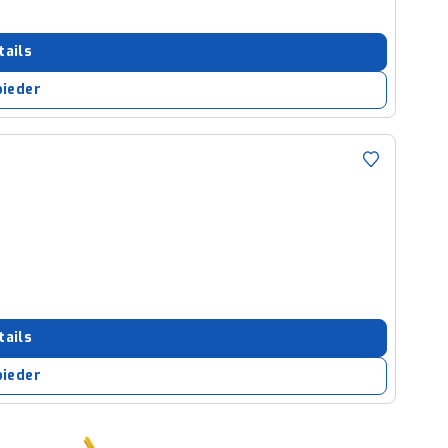
tails
bieder
tails
bieder