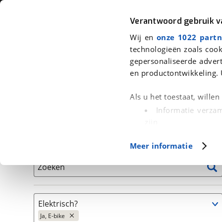
Auto
Fiets
Moto
Verantwoord gebruik 
Wij en
onze 1022 partn
<
Terug
|
Home
>
Fiets
>
Fietsen
>
Elektrische fiets
>
Stadsfiets
technologieën zoals cook
gepersonaliseerde advert
We hebben 38 fietsen voor je gevo
en productontwikkeling. 
Alle tweedehands fietsen inclusief BOVAG Garantie, 
Als u het toestaat, wille
en 40-Puntencheck
Informatie verzam
zijn
Uw apparaat id
Basisgegevens
Meer informatie
(fingerprinting)
Lees meer over hoe uw
Zoeken
detailgedeelte
in. U k
Cookieverklaring.
Elektrisch?
Met cookies en vergelij
Ja, E-bike
Functionele cookies zorg