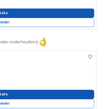
tails
bieder
anden onderhoudsvrij
tails
bieder