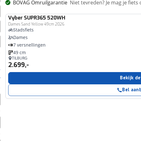
BOVAG Omruilgarantie
Niet tevreden? Je mag je fiets
Vyber
SUPR365 520WH
Dames Sand Yellow 49cm 2026
Stadsfiets
Dames
7 versnellingen
49 cm
TILBURG
2.699,-
Bekijk de
Bel aan