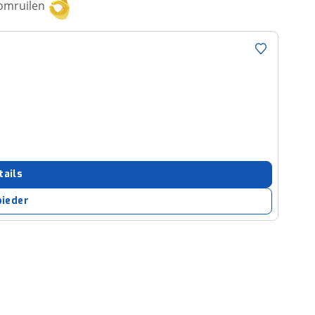
 omruilen
tails
bieder