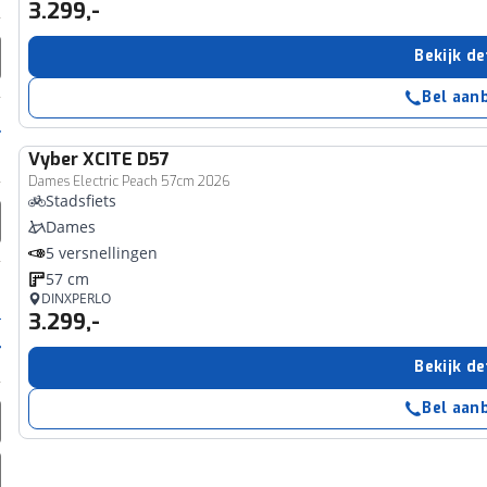
3.299,-
Bekijk de
Bel aan
Vyber
XCITE D57
Dames Electric Peach 57cm 2026
Stadsfiets
Dames
5 versnellingen
57 cm
DINXPERLO
3.299,-
Bekijk de
Bel aan