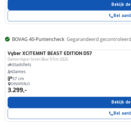
Bekijk de
Bel aan
BOVAG 40-Puntencheck
Gegarandeerd gecontroleerd 
Vyber
XCITEMNT BEAST EDITION D57
Dames Hyper Green Blue 57cm 2026
Stadsfiets
Dames
57 cm
DINXPERLO
3.299,-
Bekijk de
Bel aan