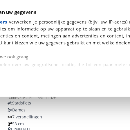
r
Kampeer
van uw gegevens
ers
verwerken je persoonlijke gegevens (bijv. uw IP-adres)
ies om informatie op uw apparaat op te slaan en te gebruik
enties en content, metingen aan advertenties en content, in
nden
U kunt kiezen wie uw gegevens gebruikt en met welke doelen
Omruilgarantie, Afleverbeurt
n we ook graag:
elen over uw geografische locatie, die tot een paar meter
entificeren door het actief te scannen op specifieke
Vyber
SUPR365 D53
 persoonlijke gegevens worden verwerkt en stel uw voo
Dames Fresh Blue 53cm 2026
unt uw toestemming op elk moment wijzigen of in
Stadsfiets
Dames
7 versnellingen
kbare technieken zorgen we voor een betere en meer persoon
53 cm
en ervoor dat de website goed werkt. Ook gebruiken we anal
DINXPERLO