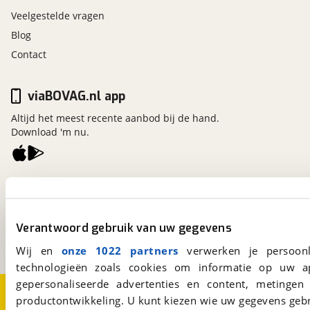
Veelgestelde vragen
Blog
Contact
viaBOVAG.nl app
Altijd het meest recente aanbod bij de hand.
Download 'm nu.
viaBOVAG.nl
Kosterijland
15
3981 AJ
Bunnik
Verantwoord gebruik van uw gegevens
Een initiatief van
BOVAG
Wij en
onze 1022 partners
verwerken je persoonl
technologieën zoals cookies om informatie op uw a
gepersonaliseerde advertenties en content, metingen
Over viaBOVAG.nl
Disclaimer- en Privacyverklaring
productontwikkeling. U kunt kiezen wie uw gegevens gebr
Cookievoorkeuren
Vacatures