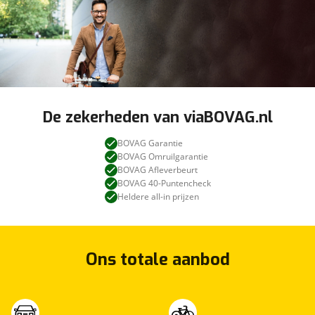
De zekerheden van viaBOVAG.nl
BOVAG Garantie
BOVAG Omruilgarantie
BOVAG Afleverbeurt
BOVAG 40-Puntencheck
Heldere all-in prijzen
Ons totale aanbod