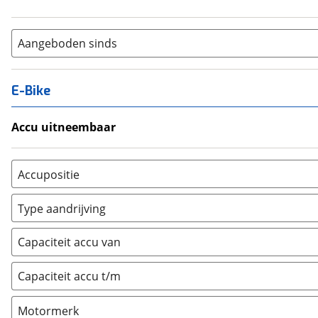
Aangeboden sinds
E-Bike
Accu uitneembaar
Ja, uitneembaar
(
0
)
Nee, vast
(
0
)
Accupositie
Bagagedrager
(
0
)
Type aandrijving
Frame
(
0
)
Achterwiel
(
0
)
Vloer
(
0
)
Capaciteit accu van
Trapas
(
0
)
Achterbank
(
0
)
Voorwiel
(
0
)
Capaciteit accu t/m
Kofferbak
(
0
)
Overig
(
0
)
Motormerk