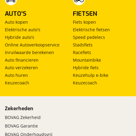
AUTO'S
FIETSEN
Auto kopen
Fiets kopen
Elektrische auto's
Elektrische fietsen
Hybride auto's
Speed pedelecs
Online Autoverkoopservice
Stadsfiets
Inruilwaarde berekenen
Racefiets
Auto financieren
Mountainbike
Auto verzekeren
Hybride fiets
Auto huren
Keuzehulp e-bike
Keuzecoach
Keuzecoach
Zekerheden
BOVAG Zekerheid
BOVAG Garantie
BOVAG Onderhoudsvrij