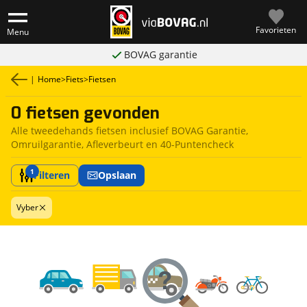
Favorieten
Menu
BOVAG garantie
|
Home
>
Fiets
>
Fietsen
0 fietsen gevonden
Alle tweedehands fietsen inclusief BOVAG Garantie,
Omruilgarantie, Afleverbeurt en 40-Puntencheck
1
Filteren
Opslaan
Vyber