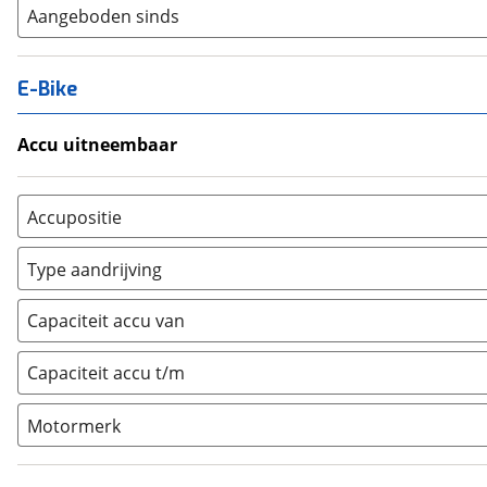
Aangeboden sinds
E-Bike
Accu uitneembaar
Ja, uitneembaar
(
0
)
Nee, vast
(
0
)
Accupositie
Bagagedrager
(
0
)
Type aandrijving
Frame
(
0
)
Achterwiel
(
0
)
Vloer
(
0
)
Capaciteit accu van
Trapas
(
0
)
Achterbank
(
0
)
Voorwiel
(
0
)
Capaciteit accu t/m
Kofferbak
(
0
)
Overig
(
0
)
Motormerk
Bosch
(
1
)