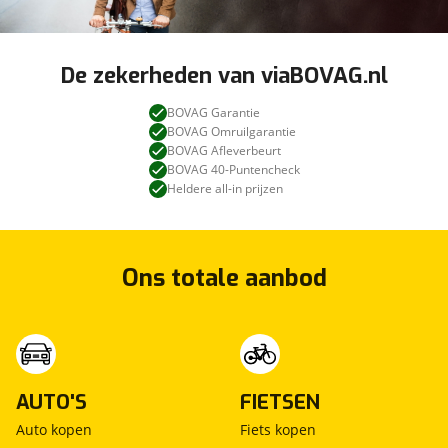
De zekerheden van viaBOVAG.nl
BOVAG Garantie
BOVAG Omruilgarantie
BOVAG Afleverbeurt
BOVAG 40-Puntencheck
Heldere all-in prijzen
Ons totale aanbod
AUTO'S
FIETSEN
Auto kopen
Fiets kopen