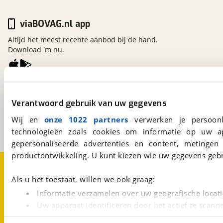
viaBOVAG.nl app
Altijd het meest recente aanbod bij de hand.
Download 'm nu.
viaBOVAG.nl
Kosterijland
15
Verantwoord gebruik van uw gegevens
3981 AJ
Bunnik
Wij en
onze 1022 partners
verwerken je persoonl
Een initiatief van
BOVAG
technologieën zoals cookies om informatie op uw a
gepersonaliseerde advertenties en content, metingen
productontwikkeling. U kunt kiezen wie uw gegevens gebr
Over viaBOVAG.nl
Disclaimer- en Privacyverklaring
Cookievoorkeuren
Vacatures
Als u het toestaat, willen we ook graag:
Informatie verzamelen over uw geografische locati
Uw apparaat identificeren door het actief te scann
Lees meer over hoe uw persoonlijke gegevens worden ve