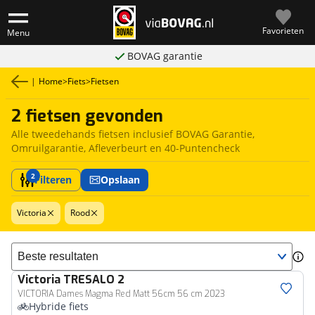
Favorieten
Menu
BOVAG garantie
|
Home
>
Fiets
>
Fietsen
2 fietsen gevonden
Alle tweedehands fietsen inclusief BOVAG Garantie,
Omruilgarantie, Afleverbeurt en 40-Puntencheck
2
Filteren
Opslaan
Victoria
Rood
Sorteer resultaten
Victoria
TRESALO 2
VICTORIA Dames Magma Red Matt 56cm 56 cm 2023
Hybride fiets