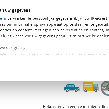
r
Kampeer
van uw gegevens
ers
verwerken je persoonlijke gegevens (bijv. uw IP-adres)
ies om informatie op uw apparaat op te slaan en te gebruik
enties en content, metingen aan advertenties en content, in
den
U kunt kiezen wie uw gegevens gebruikt en met welke doelen
Omruilgarantie, Afleverbeurt
n we ook graag:
elen over uw geografische locatie, die tot een paar meter
entificeren door het actief te scannen op specifieke
 persoonlijke gegevens worden verwerkt en stel uw voo
unt uw toestemming op elk moment wijzigen of in
kbare technieken zorgen we voor een betere en meer persoon
Helaas,
er zijn geen voertuigen die
en ervoor dat de website goed werkt. Ook gebruiken we anal