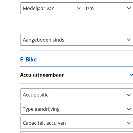
Modeljaar van
t/m
Aangeboden sinds
E-Bike
Accu uitneembaar
Ja, uitneembaar
(
0
)
Nee, vast
(
0
)
Accupositie
Bagagedrager
(
0
)
Type aandrijving
Frame
(
0
)
Achterwiel
(
0
)
Vloer
(
0
)
Capaciteit accu van
Trapas
(
0
)
Achterbank
(
0
)