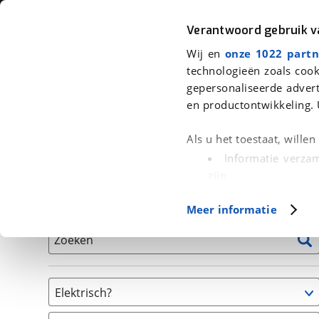
Auto
Fiets
Moto
Verantwoord gebruik 
Wij en
onze 1022 partn
<
Terug
|
Home
>
Fiets
>
Fietsen
>
Vouwfiets
technologieën zoals cook
gepersonaliseerde advert
We hebben 0 fietsen voor je gevon
en productontwikkeling. 
Alle tweedehands fietsen inclusief BOVAG Garantie, 
Als u het toestaat, wille
en 40-Puntencheck
Informatie verzam
zijn
Uw apparaat id
Basisgegevens
Meer informatie
(fingerprinting)
Lees meer over hoe uw
Zoeken
detailgedeelte
in. U k
Cookieverklaring.
Elektrisch?
Met cookies en vergelij
Niet elektrisch
Functionele cookies zorg
(
0
)