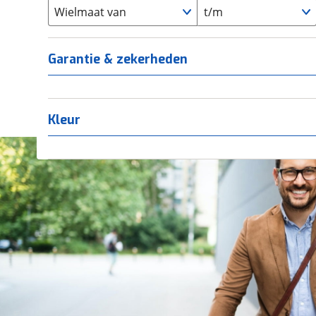
Overig
(
0
)
Staal
Wielmaat van
t/m
(
0
)
Tica
(
0
)
Titanium
(
0
)
Garantie & zekerheden
Kleur