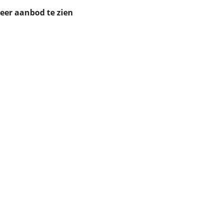
ruiken daarvoor
meer aanbod te zien
eme basis. Meer
lleen functionele
passen via de