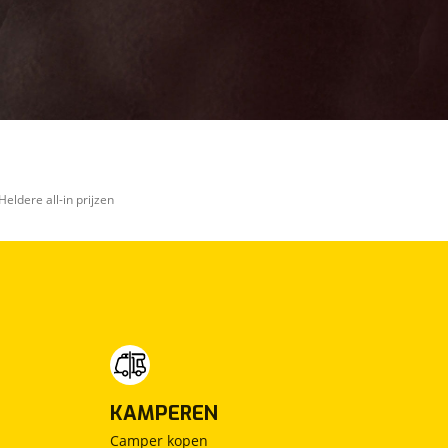
Heldere all-in prijzen
KAMPEREN
Camper kopen