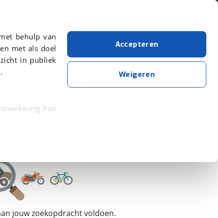
Over viaBOVAG.nl
 met behulp van
Accepteren
en met als doel
zicht in publiek
.
Vouwfiets
Velo De Ville
Weigeren
Wis alle filters
Zoekopdracht opslaan
 nauwkeurig kan
 eigenschappen
rkeuren in het
trekken in de
lijke ervaring.
 aan jouw zoekopdracht voldoen.
ytische cookies