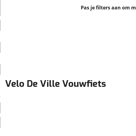
erbeteren. We tonen je graag relevante advertenties en geb
Pas je filters aan om 
ag op en buiten onze website volgt – uiteraard op anoni
laimer en privacyverklaring
. Als je weigert, plaatsen we a
che cookies. Je voorkeuren kun je later altijd aan
Velo De Ville Vouwfiets