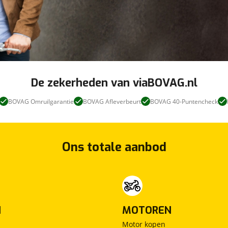
De zekerheden van viaBOVAG.nl
BOVAG Omruilgarantie
BOVAG Afleverbeurt
BOVAG 40-Puntencheck
Ons totale aanbod
N
MOTOREN
Motor kopen