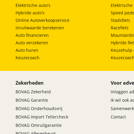
Elektrische auto's
Elektrische 
Hybride auto's
Speed pede
Online Autoverkoopservice
Stadsfiets
Inruilwaarde berekenen
Racefiets
Auto financieren
Mountainbi
Auto verzekeren
Hybride fie
Auto huren
Keuzehulp 
Keuzecoach
Keuzecoac
Zekerheden
Voor adve
BOVAG Zekerheid
Inloggen a
BOVAG Garantie
Ik wil ook 
BOVAG Onderhoudsvrij
Samenwerk
BOVAG Import Tellercheck
Contact
BOVAG Omruilgarantie
BOVAG Afleverbeurt