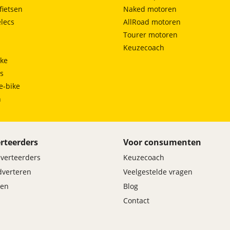
fietsen
Naked motoren
lecs
AllRoad motoren
Tourer motoren
Keuzecoach
ke
ts
e-bike
h
rteerders
Voor consumenten
dverteerders
Keuzecoach
adverteren
Veelgestelde vragen
en
Blog
Contact