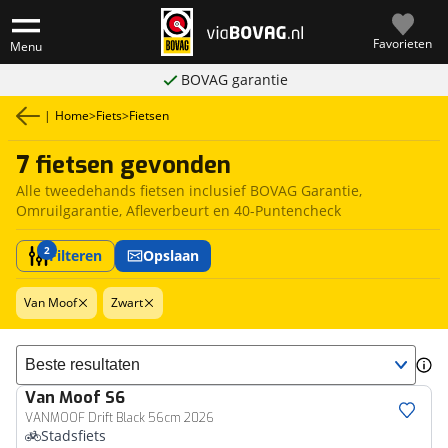
Favorieten
Menu
BOVAG garantie
|
Home
>
Fiets
>
Fietsen
7 fietsen gevonden
Alle tweedehands fietsen inclusief BOVAG Garantie,
Omruilgarantie, Afleverbeurt en 40-Puntencheck
2
Filteren
Opslaan
Van Moof
Zwart
Sorteer resultaten
Van Moof
S6
VANMOOF Drift Black 56cm 2026
Stadsfiets