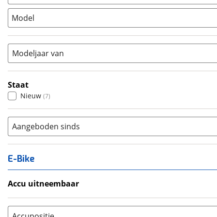
Stadsfiets
(
7
)
Model
Tandem
(
0
)
Vouwfiets
(
0
)
Modeljaar van
Staat
Nieuw
(
7
)
Aangeboden sinds
E-Bike
Accu uitneembaar
Ja, uitneembaar
(
0
)
Nee, vast
(
0
)
Accupositie