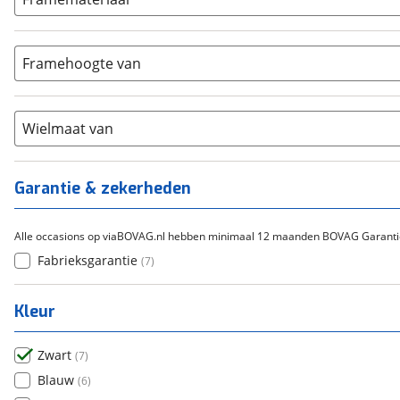
5-8
(
0
)
Bafang
(
0
)
Aluminium
(
7
)
9-14
(
0
)
Gazelle
(
0
)
Carbon
(
0
)
15-20
Framehoogte van
(
0
)
Cortina
(
0
)
Chroom-molybdeen
(
0
)
21+
(
0
)
Flyer
(
0
)
Scandium
(
0
)
Overig
(
0
)
Staal
Wielmaat van
(
0
)
Tica
(
0
)
Titanium
(
0
)
Garantie & zekerheden
Alle occasions op viaBOVAG.nl hebben minimaal 12 maanden BOVAG Garanti
Fabrieksgarantie
(
7
)
Kleur
Zwart
(
7
)
Blauw
(
6
)