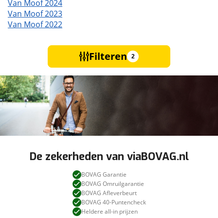
Van Moof 2024
Van Moof 2023
Van Moof 2022
Filteren
2
De zekerheden van viaBOVAG.nl
BOVAG Garantie
BOVAG Omruilgarantie
BOVAG Afleverbeurt
BOVAG 40-Puntencheck
Heldere all-in prijzen