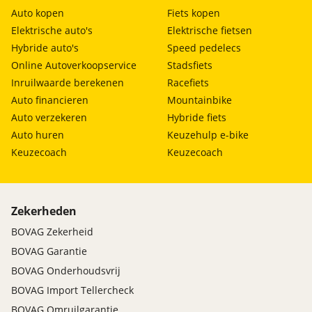
Auto kopen
Fiets kopen
Elektrische auto's
Elektrische fietsen
Hybride auto's
Speed pedelecs
Online Autoverkoopservice
Stadsfiets
Inruilwaarde berekenen
Racefiets
Auto financieren
Mountainbike
Auto verzekeren
Hybride fiets
Auto huren
Keuzehulp e-bike
Keuzecoach
Keuzecoach
Zekerheden
BOVAG Zekerheid
BOVAG Garantie
BOVAG Onderhoudsvrij
BOVAG Import Tellercheck
BOVAG Omruilgarantie