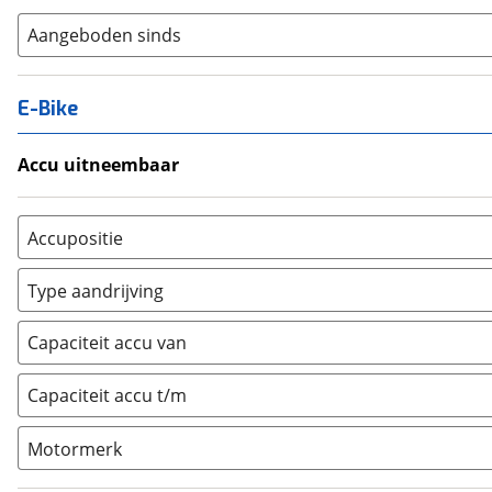
Aangeboden sinds
E-Bike
Accu uitneembaar
Ja, uitneembaar
(
0
)
Nee, vast
(
0
)
Accupositie
Bagagedrager
(
0
)
Type aandrijving
Frame
(
0
)
Achterwiel
(
0
)
Vloer
(
0
)
Capaciteit accu van
Trapas
(
0
)
Achterbank
(
0
)
Voorwiel
(
0
)
Capaciteit accu t/m
Kofferbak
(
0
)
Overig
(
0
)
Motormerk
Bosch
(
0
)