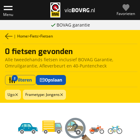
Favorieten
Menu
BOVAG garantie
|
Home
>
Fiets
>
Fietsen
0 fietsen gevonden
Alle tweedehands fietsen inclusief BOVAG Garantie,
Omruilgarantie, Afleverbeurt en 40-Puntencheck
2
Filteren
Opslaan
Ugo
Frametype: Jongens