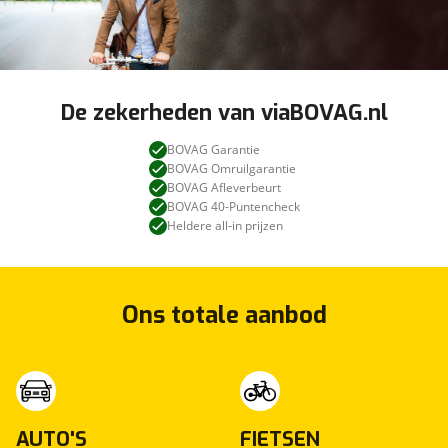
De zekerheden van viaBOVAG.nl
BOVAG Garantie
BOVAG Omruilgarantie
BOVAG Afleverbeurt
BOVAG 40-Puntencheck
Heldere all-in prijzen
Ons totale aanbod
AUTO'S
FIETSEN