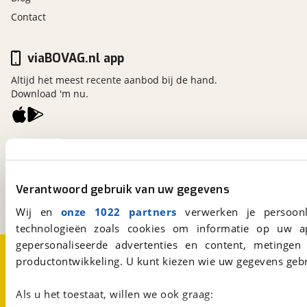
Contact
viaBOVAG.nl app
Altijd het meest recente aanbod bij de hand.
Download 'm nu.
viaBOVAG.nl
Kosterijland
15
3981 AJ
Bunnik
Verantwoord gebruik van uw gegevens
Een initiatief van
BOVAG
Wij en
onze 1022 partners
verwerken je persoonl
technologieën zoals cookies om informatie op uw a
gepersonaliseerde advertenties en content, metingen
Over viaBOVAG.nl
Disclaimer- en Privacyverklaring
productontwikkeling. U kunt kiezen wie uw gegevens gebr
Cookievoorkeuren
Vacatures
Als u het toestaat, willen we ook graag: