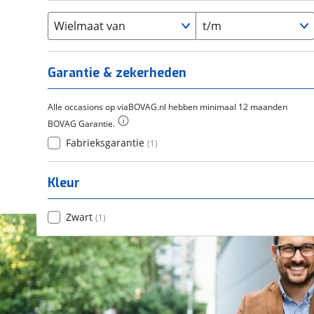
Flyer
(
0
)
Scandium
(
0
)
Overig
(
0
)
Staal
Wielmaat van
t/m
(
0
)
Tica
(
0
)
Titanium
(
0
)
Garantie & zekerheden
Alle occasions op viaBOVAG.nl hebben minimaal 12 maanden
BOVAG Garantie.
Fabrieksgarantie
(
1
)
Kleur
Zwart
(
1
)