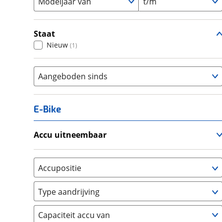
Modeljaar van
t/m
Staat
Nieuw
(
1
)
Aangeboden sinds
E-Bike
Accu uitneembaar
Ja, uitneembaar
(
0
)
Nee, vast
(
0
)
Accupositie
Bagagedrager
(
0
)
Type aandrijving
Frame
(
1
)
Achterwiel
(
0
)
Vloer
(
0
)
Capaciteit accu van
Trapas
(
1
)