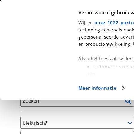
Auto
Fiets
Moto
Verantwoord gebruik 
Wij en
onze 1022 partn
<
Terug
|
Home
>
Fiets
>
Fietsen
technologieën zoals cook
gepersonaliseerde advert
We hebben 1 fiets voor je gevonde
en productontwikkeling. 
Alle tweedehands fietsen inclusief BOVAG Garantie, 
Als u het toestaat, wille
en 40-Puntencheck
Informatie verzam
zijn
Uw apparaat id
Basisgegevens
Meer informatie
(fingerprinting)
Lees meer over hoe uw
Zoeken
detailgedeelte
in. U k
Cookieverklaring.
Elektrisch?
Met cookies en vergelij
Ja, E-bike
Functionele cookies zorg
(
1
)