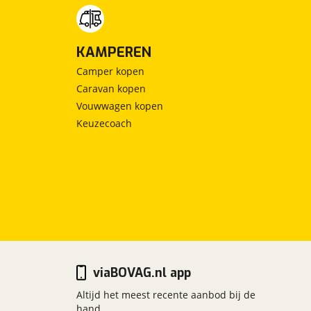
KAMPEREN
Camper kopen
Caravan kopen
Vouwwagen kopen
Keuzecoach
viaBOVAG.nl app
Altijd het meest recente aanbod bij de
hand.