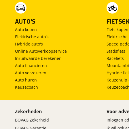
AUTO'S
FIETSE
Auto kopen
Fiets kopen
Elektrische auto's
Elektrische 
Hybride auto's
Speed pede
Online Autoverkoopservice
Stadsfiets
Inruilwaarde berekenen
Racefiets
Auto financieren
Mountainbi
Auto verzekeren
Hybride fie
Auto huren
Keuzehulp 
Keuzecoach
Keuzecoac
Zekerheden
Voor adve
BOVAG Zekerheid
Inloggen a
BOVAG Garantie
Ik wil ook 