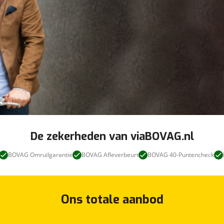
De zekerheden van viaBOVAG.nl
BOVAG Omruilgarantie
BOVAG Afleverbeurt
BOVAG 40-Puntencheck
Ons totale aanbod