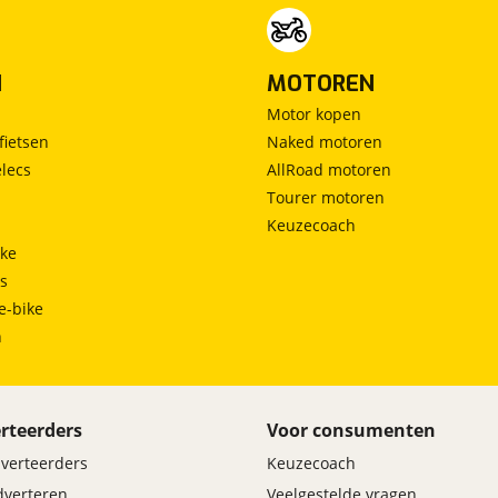
N
MOTOREN
Motor kopen
fietsen
Naked motoren
lecs
AllRoad motoren
Tourer motoren
Keuzecoach
ke
ts
e-bike
h
rteerders
Voor consumenten
dverteerders
Keuzecoach
adverteren
Veelgestelde vragen