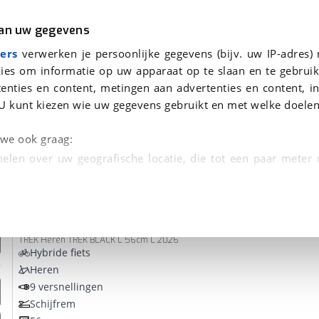
r
Kampeer
van uw gegevens
ers
verwerken je persoonlijke gegevens (bijv. uw IP-adres)
ies om informatie op uw apparaat op te slaan en te gebruik
enties en content, metingen aan advertenties en content, in
n
U kunt kiezen wie uw gegevens gebruikt en met welke doelen
Omruilgarantie, Afleverbeurt
n we ook graag:
elen over uw geografische locatie, die tot een paar meter
entificeren door het actief te scannen op specifieke
Trek
Verve+ 2 Gen 3
 persoonlijke gegevens worden verwerkt en stel uw voo
TREK Heren TREK BLACK L 56cm L 2026
unt uw toestemming op elk moment wijzigen of in
Hybride fiets
Heren
9 versnellingen
kbare technieken zorgen we voor een betere en meer persoon
Schijfrem
en ervoor dat de website goed werkt. Ook gebruiken we anal