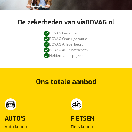
De zekerheden van viaBOVAG.nl
BOVAG Garantie
BOVAG Omruilgarantie
BOVAG Afleverbeurt
BOVAG 40-Puntencheck
Heldere all-in prijzen
Ons totale aanbod
AUTO'S
FIETSEN
Auto kopen
Fiets kopen