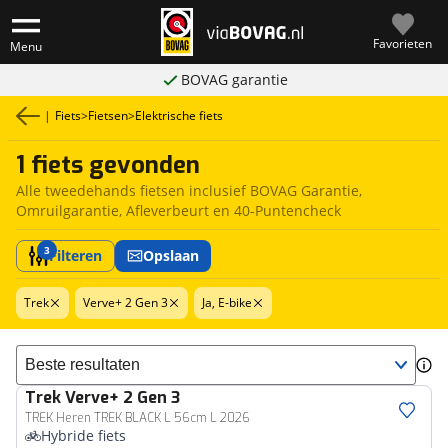
Favorieten
Menu
BOVAG garantie
|
Fiets
>
Fietsen
>
Elektrische fiets
1 fiets gevonden
Alle tweedehands fietsen inclusief BOVAG Garantie,
Omruilgarantie, Afleverbeurt en 40-Puntencheck
3
Filteren
Opslaan
Trek
Verve+ 2 Gen 3
Ja, E-bike
Sorteer resultaten
Trek
Verve+ 2 Gen 3
TREK Heren TREK BLACK L 56cm L 2026
Hybride fiets