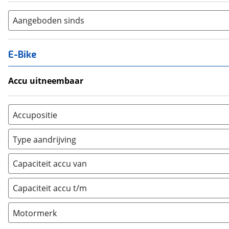
Aangeboden sinds
E-Bike
Accu uitneembaar
Ja, uitneembaar
(
0
)
Nee, vast
(
0
)
Accupositie
Bagagedrager
(
0
)
Type aandrijving
Frame
(
1
)
Achterwiel
(
0
)
Vloer
(
0
)
Capaciteit accu van
Trapas
(
1
)
Achterbank
(
0
)
Voorwiel
(
0
)
Capaciteit accu t/m
Kofferbak
(
0
)
Overig
(
0
)
Motormerk
Bosch