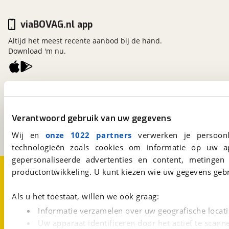
viaBOVAG.nl app
Altijd het meest recente aanbod bij de hand.
Download 'm nu.
viaBOVAG.nl
Kosterijland
15
3981 AJ
Bunnik
Verantwoord gebruik van uw gegevens
Een initiatief van
BOVAG
Wij en
onze 1022 partners
verwerken je persoonl
technologieën zoals cookies om informatie op uw a
gepersonaliseerde advertenties en content, metingen
Over viaBOVAG.nl
Disclaimer- en Privacyverklaring
productontwikkeling. U kunt kiezen wie uw gegevens gebr
Cookievoorkeuren
Vacatures
Als u het toestaat, willen we ook graag:
Informatie verzamelen over uw geografische locati
Uw apparaat identificeren door het actief te scann