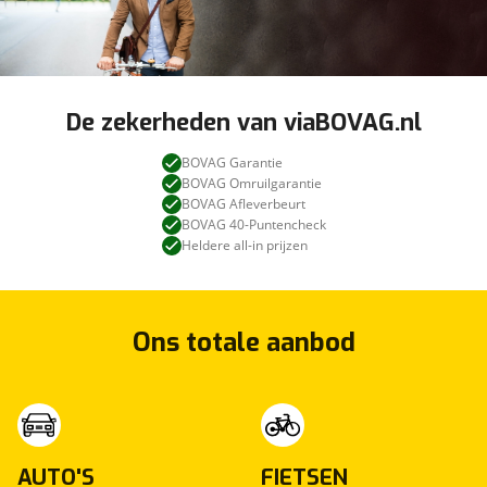
De zekerheden van viaBOVAG.nl
BOVAG Garantie
BOVAG Omruilgarantie
BOVAG Afleverbeurt
BOVAG 40-Puntencheck
Heldere all-in prijzen
Ons totale aanbod
AUTO'S
FIETSEN