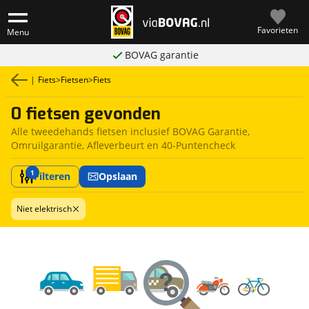
Favorieten
Menu
BOVAG garantie
|
Fiets
>
Fietsen
>
Fiets
0 fietsen gevonden
Alle tweedehands fietsen inclusief BOVAG Garantie,
Omruilgarantie, Afleverbeurt en 40-Puntencheck
1
Filteren
Opslaan
Niet elektrisch