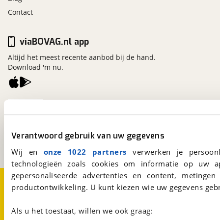
Contact
viaBOVAG.nl app
Altijd het meest recente aanbod bij de hand.
Download 'm nu.
viaBOVAG.nl
Kosterijland
15
3981 AJ
Bunnik
Verantwoord gebruik van uw gegevens
Een initiatief van
BOVAG
Wij en
onze 1022 partners
verwerken je persoonl
technologieën zoals cookies om informatie op uw a
gepersonaliseerde advertenties en content, metingen
Over viaBOVAG.nl
Disclaimer- en Privacyverklaring
productontwikkeling. U kunt kiezen wie uw gegevens gebr
Cookievoorkeuren
Vacatures
Als u het toestaat, willen we ook graag: