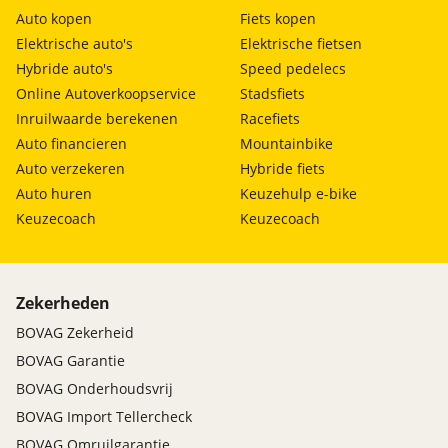
Auto kopen
Fiets kopen
Elektrische auto's
Elektrische fietsen
Hybride auto's
Speed pedelecs
Online Autoverkoopservice
Stadsfiets
Inruilwaarde berekenen
Racefiets
Auto financieren
Mountainbike
Auto verzekeren
Hybride fiets
Auto huren
Keuzehulp e-bike
Keuzecoach
Keuzecoach
Zekerheden
BOVAG Zekerheid
BOVAG Garantie
BOVAG Onderhoudsvrij
BOVAG Import Tellercheck
BOVAG Omruilgarantie