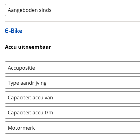
Aangeboden sinds
E-Bike
Accu uitneembaar
Ja, uitneembaar
(
0
)
Nee, vast
(
0
)
Accupositie
Bagagedrager
(
0
)
Type aandrijving
Frame
(
0
)
Achterwiel
(
0
)
Vloer
(
0
)
Capaciteit accu van
Trapas
(
0
)
Achterbank
(
0
)
Voorwiel
(
0
)
Capaciteit accu t/m
Kofferbak
(
0
)
Overig
(
0
)
Motormerk
Bosch
(
0
)