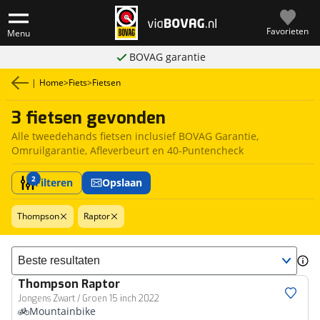
Favorieten
Menu
BOVAG garantie
|
Home
>
Fiets
>
Fietsen
3 fietsen gevonden
Alle tweedehands fietsen inclusief BOVAG Garantie,
Omruilgarantie, Afleverbeurt en 40-Puntencheck
2
Filteren
Opslaan
Thompson
Raptor
Sorteer resultaten
Thompson
Raptor
Jongens Zwart / Groen 15 inch 2022
Mountainbike