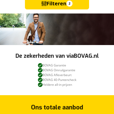
Filteren
2
De zekerheden van viaBOVAG.nl
BOVAG Garantie
BOVAG Omruilgarantie
BOVAG Afleverbeurt
BOVAG 40-Puntencheck
Heldere all-in prijzen
Ons totale aanbod