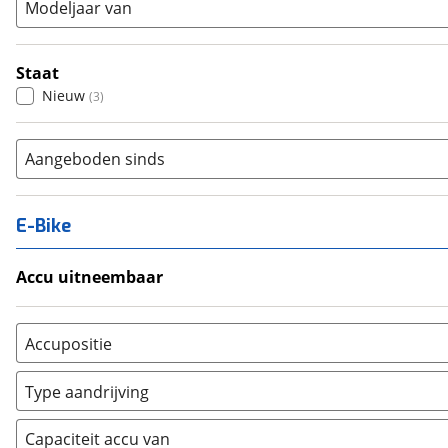
Modeljaar van
Staat
Nieuw
(
3
)
Aangeboden sinds
E-Bike
Accu uitneembaar
Ja, uitneembaar
(
0
)
Nee, vast
(
0
)
Accupositie
Bagagedrager
(
0
)
Type aandrijving
Frame
(
0
)
Achterwiel
(
0
)
Vloer
(
0
)
Capaciteit accu van