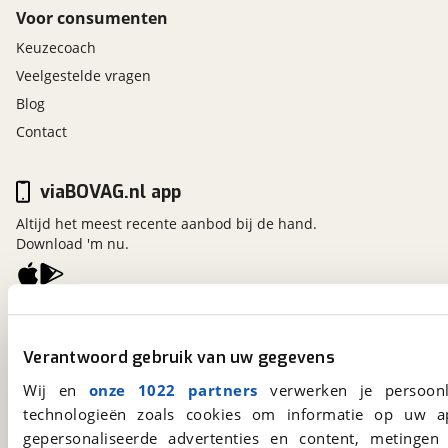
Voor consumenten
Keuzecoach
Veelgestelde vragen
Blog
Contact
viaBOVAG.nl app
Altijd het meest recente aanbod bij de hand.
Download 'm nu.
viaBOVAG.nl
Kosterijland
15
Verantwoord gebruik van uw gegevens
3981 AJ
Bunnik
Wij en
onze 1022 partners
verwerken je persoonl
Een initiatief van
BOVAG
technologieën zoals cookies om informatie op uw a
gepersonaliseerde advertenties en content, metingen