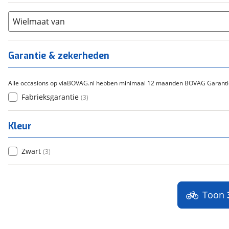
Flyer
(
0
)
Scandium
(
0
)
Overig
(
0
)
Staal
Wielmaat van
(
0
)
Tica
(
0
)
Titanium
(
0
)
Garantie & zekerheden
Alle occasions op viaBOVAG.nl hebben minimaal 12 maanden BOVAG Garanti
Fabrieksgarantie
(
3
)
Kleur
Zwart
(
3
)
Toon