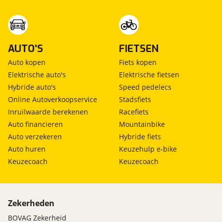
AUTO'S
FIETSEN
Auto kopen
Fiets kopen
Elektrische auto's
Elektrische fietsen
Hybride auto's
Speed pedelecs
Online Autoverkoopservice
Stadsfiets
Inruilwaarde berekenen
Racefiets
Auto financieren
Mountainbike
Auto verzekeren
Hybride fiets
Auto huren
Keuzehulp e-bike
Keuzecoach
Keuzecoach
Zekerheden
BOVAG Zekerheid