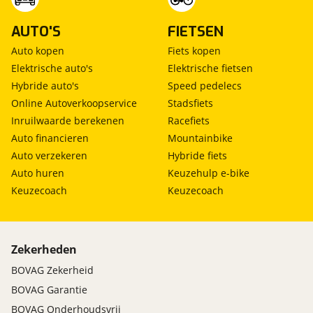
AUTO'S
FIETSEN
Auto kopen
Fiets kopen
Elektrische auto's
Elektrische fietsen
Hybride auto's
Speed pedelecs
Online Autoverkoopservice
Stadsfiets
Inruilwaarde berekenen
Racefiets
Auto financieren
Mountainbike
Auto verzekeren
Hybride fiets
Auto huren
Keuzehulp e-bike
Keuzecoach
Keuzecoach
Zekerheden
BOVAG Zekerheid
BOVAG Garantie
BOVAG Onderhoudsvrij