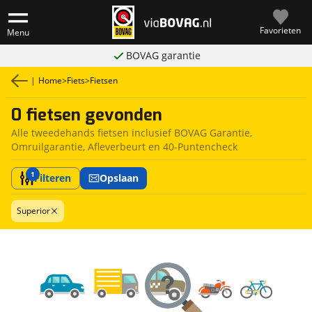
Favorieten
Menu
BOVAG garantie
|
Home
>
Fiets
>
Fietsen
0 fietsen gevonden
Alle tweedehands fietsen inclusief BOVAG Garantie,
Omruilgarantie, Afleverbeurt en 40-Puntencheck
1
Filteren
Opslaan
Superior