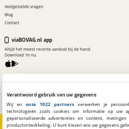
Veelgestelde vragen
Blog
Contact
viaBOVAG.nl app
Altijd het meest recente aanbod bij de hand.
Download 'm nu.
viaBOVAG.nl
Kosterijland
15
3981 AJ
Bunnik
Verantwoord gebruik van uw gegevens
Een initiatief van
BOVAG
Wij en
onze 1022 partners
verwerken je persoonl
technologieën zoals cookies om informatie op uw a
gepersonaliseerde advertenties en content, metingen
Over viaBOVAG.nl
Disclaimer- en Privacyverklaring
productontwikkeling. U kunt kiezen wie uw gegevens gebr
Cookievoorkeuren
Vacatures