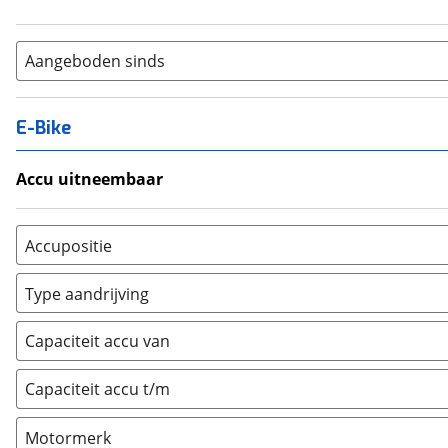
Aangeboden sinds
E-Bike
Accu uitneembaar
Ja, uitneembaar
(
0
)
Nee, vast
(
0
)
Accupositie
Bagagedrager
(
0
)
Type aandrijving
Frame
(
0
)
Achterwiel
(
0
)
Vloer
(
0
)
Capaciteit accu van
Trapas
(
0
)
Achterbank
(
0
)
Voorwiel
(
0
)
Capaciteit accu t/m
Kofferbak
(
0
)
Overig
(
0
)
Motormerk