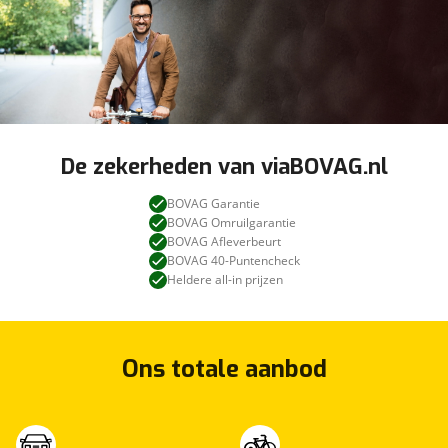
De zekerheden van viaBOVAG.nl
BOVAG Garantie
BOVAG Omruilgarantie
BOVAG Afleverbeurt
BOVAG 40-Puntencheck
Heldere all-in prijzen
Ons totale aanbod