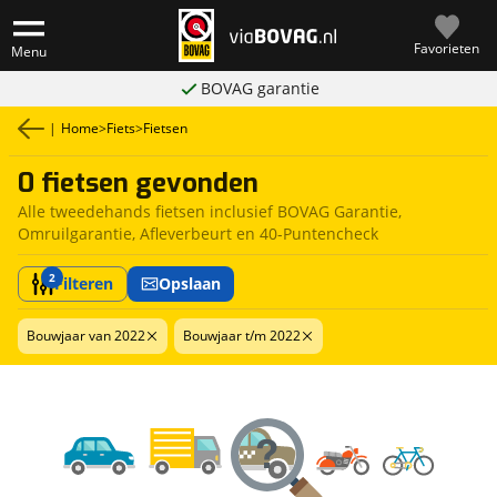
Favorieten
Menu
BOVAG garantie
|
Home
>
Fiets
>
Fietsen
0 fietsen gevonden
Alle tweedehands fietsen inclusief BOVAG Garantie,
Omruilgarantie, Afleverbeurt en 40-Puntencheck
2
Filteren
Opslaan
Bouwjaar van 2022
Bouwjaar t/m 2022