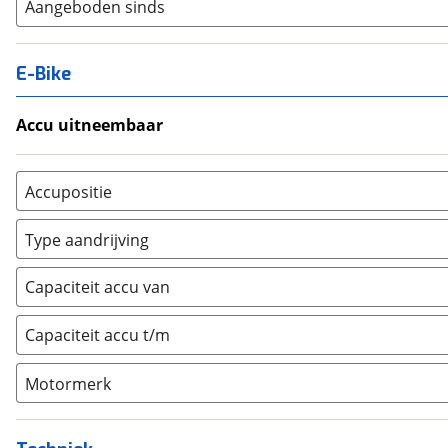
Aangeboden sinds
E-Bike
Accu uitneembaar
Ja, uitneembaar
(
0
)
Nee, vast
(
0
)
Accupositie
Bagagedrager
(
0
)
Type aandrijving
Frame
(
0
)
Achterwiel
(
0
)
Vloer
(
0
)
Capaciteit accu van
Trapas
(
0
)
Achterbank
(
0
)
Voorwiel
(
0
)
Capaciteit accu t/m
Kofferbak
(
0
)
Overig
(
0
)
Motormerk
Bosch
(
0
)
Yamaha
(
0
)