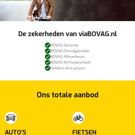
De zekerheden van viaBOVAG.nl
BOVAG Garantie
BOVAG Omruilgarantie
BOVAG Afleverbeurt
BOVAG 40-Puntencheck
Heldere all-in prijzen
Ons totale aanbod
AUTO'S
FIETSEN