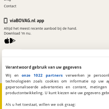
Contact
viaBOVAG.nl app
Altijd het meest recente aanbod bij de hand.
Download 'm nu.
viaBOVAG.nl
Kosterijland
15
3981 AJ
Bunnik
Verantwoord gebruik van uw gegevens
Een initiatief van
BOVAG
Wij en
onze 1022 partners
verwerken je persoonl
technologieën zoals cookies om informatie op uw a
gepersonaliseerde advertenties en content, metingen
Over viaBOVAG.nl
Disclaimer- en Privacyverklaring
productontwikkeling. U kunt kiezen wie uw gegevens gebr
Cookievoorkeuren
Vacatures
Als u het toestaat, willen we ook graag: