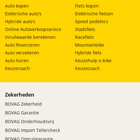
Auto kopen
Fiets kopen
Elektrische auto's
Elektrische fietsen
Hybride auto's
Speed pedelecs
Online Autoverkoopservice
Stadsfiets
Inruilwaarde berekenen
Racefiets
Auto financieren
Mountainbike
Auto verzekeren
Hybride fiets
Auto huren
Keuzehulp e-bike
Keuzecoach
Keuzecoach
Zekerheden
BOVAG Zekerheid
BOVAG Garantie
BOVAG Onderhoudsvrij
BOVAG Import Tellercheck
BOVAG Omruilgarantie