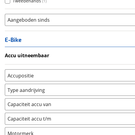
Tweedehands
(
1
)
Aangeboden sinds
E-Bike
Accu uitneembaar
Ja, uitneembaar
(
0
)
Nee, vast
(
0
)
Accupositie
Bagagedrager
(
0
)
Type aandrijving
Frame
(
0
)
Achterwiel
(
0
)
Vloer
(
0
)
Capaciteit accu van
Trapas
(
0
)
Achterbank
(
0
)
Voorwiel
(
0
)
Capaciteit accu t/m
Kofferbak
(
0
)
Overig
(
0
)
Motormerk