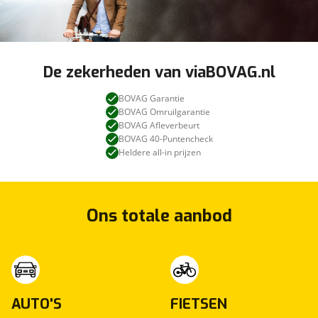
De zekerheden van viaBOVAG.nl
BOVAG Garantie
BOVAG Omruilgarantie
BOVAG Afleverbeurt
BOVAG 40-Puntencheck
Heldere all-in prijzen
Ons totale aanbod
AUTO'S
FIETSEN