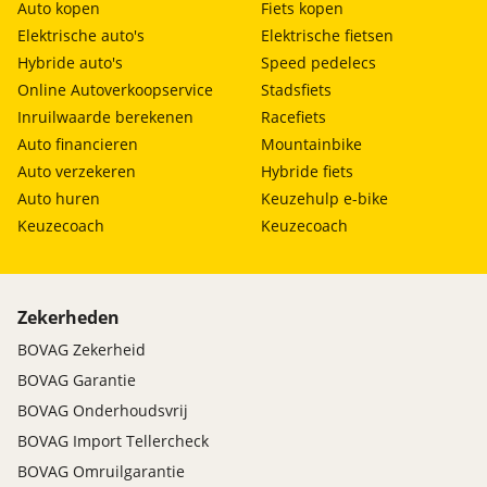
Auto kopen
Fiets kopen
Elektrische auto's
Elektrische fietsen
Hybride auto's
Speed pedelecs
Online Autoverkoopservice
Stadsfiets
Inruilwaarde berekenen
Racefiets
Auto financieren
Mountainbike
Auto verzekeren
Hybride fiets
Auto huren
Keuzehulp e-bike
Keuzecoach
Keuzecoach
Zekerheden
BOVAG Zekerheid
BOVAG Garantie
BOVAG Onderhoudsvrij
BOVAG Import Tellercheck
BOVAG Omruilgarantie