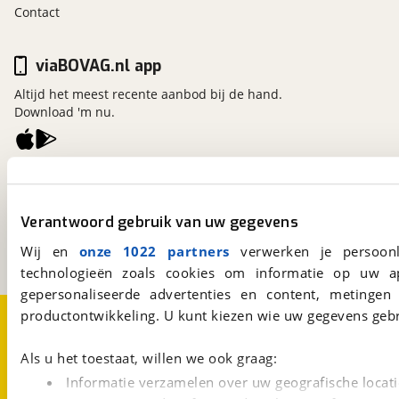
Contact
viaBOVAG.nl app
Altijd het meest recente aanbod bij de hand.
Download 'm nu.
viaBOVAG.nl
Kosterijland
15
3981 AJ
Bunnik
Verantwoord gebruik van uw gegevens
Een initiatief van
Wij en
onze 1022 partners
verwerken je persoonl
BOVAG
technologieën zoals cookies om informatie op uw a
gepersonaliseerde advertenties en content, metingen
Over viaBOVAG.nl
Disclaimer- en Privacyverklaring
productontwikkeling. U kunt kiezen wie uw gegevens gebr
Cookievoorkeuren
Vacatures
Als u het toestaat, willen we ook graag:
Informatie verzamelen over uw geografische locati