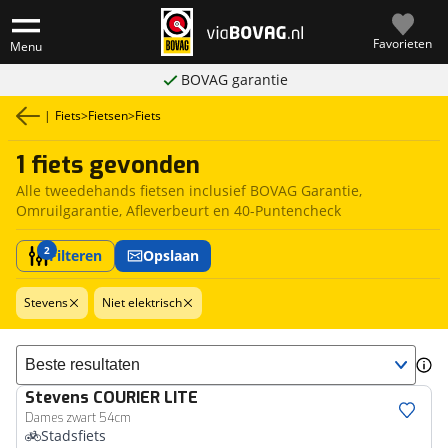
Favorieten
Menu
BOVAG garantie
|
Fiets
>
Fietsen
>
Fiets
1 fiets gevonden
Alle tweedehands fietsen inclusief BOVAG Garantie,
Omruilgarantie, Afleverbeurt en 40-Puntencheck
2
Filteren
Opslaan
Stevens
Niet elektrisch
Sorteer resultaten
Stevens
COURIER LITE
Dames zwart 54cm
Stadsfiets