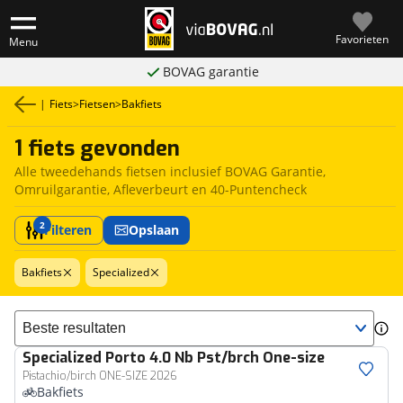
Favorieten
Menu
BOVAG garantie
|
Fiets
>
Fietsen
>
Bakfiets
1 fiets gevonden
Alle tweedehands fietsen inclusief BOVAG Garantie,
Omruilgarantie, Afleverbeurt en 40-Puntencheck
2
Filteren
Opslaan
Bakfiets
Specialized
Sorteer resultaten
Specialized
Porto 4.0 Nb Pst/brch One-size
Pistachio/birch ONE-SIZE 2026
Bakfiets