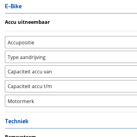
E-Bike
Accu uitneembaar
Ja, uitneembaar
(
0
)
Nee, vast
(
0
)
Accupositie
Bagagedrager
(
0
)
Type aandrijving
Frame
(
0
)
Achterwiel
(
0
)
Vloer
(
0
)
Capaciteit accu van
Trapas
(
0
)
Achterbank
(
0
)
Voorwiel
(
0
)
Capaciteit accu t/m
Kofferbak
(
0
)
Overig
(
0
)
Motormerk
Bosch
(
0
)
Yamaha
(
0
)
Techniek
Stromer
(
0
)
Giant
(
0
)