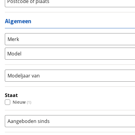
Lage instap
Postcode of plaats
(
0
)
Kinderfiets
(
0
)
Meisjes
(
0
)
Ligfiets
(
0
)
Mixed
(
0
)
Algemeen
Mountainbike
(
11
)
Unisex
(
1
)
Overig
(
0
)
Racefiets
(
39
)
Merk
Stadsfiets
(
9
)
Model
Tandem
(
0
)
Vouwfiets
(
0
)
Modeljaar van
Staat
Nieuw
(
1
)
Aangeboden sinds