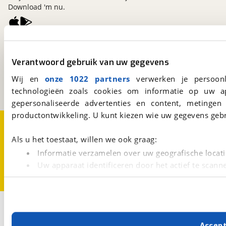
Download 'm nu.
viaBOVAG.nl
Kosterijland
15
Verantwoord gebruik van uw gegevens
3981 AJ
Bunnik
Wij en
onze 1022 partners
verwerken je persoonl
Een initiatief van
BOVAG
technologieën zoals cookies om informatie op uw a
gepersonaliseerde advertenties en content, metingen
productontwikkeling. U kunt kiezen wie uw gegevens gebr
Over viaBOVAG.nl
Disclaimer- en Privacyverklaring
Cookievoorkeuren
Vacatures
Als u het toestaat, willen we ook graag:
Informatie verzamelen over uw geografische locati
Uw apparaat identificeren door het actief te scann
Lees meer over hoe uw persoonlijke gegevens worden ve
U kunt uw toestemming op elk moment wijzigen of intrekk
2
Opslaan
Met cookies en vergelijkbare technieken zorgen we voor 
Bakfiets
Specialized
Accep