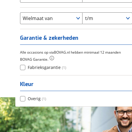
Chroom-molybdeen
(
0
)
21+
(
0
)
Flyer
(
0
)
Scandium
(
0
)
Overig
(
0
)
Staal
Wielmaat van
t/m
(
0
)
Tica
(
0
)
Titanium
(
0
)
Garantie & zekerheden
Alle occasions op viaBOVAG.nl hebben minimaal 12 maanden
BOVAG Garantie.
Fabrieksgarantie
(
1
)
Kleur
Overig
(
1
)