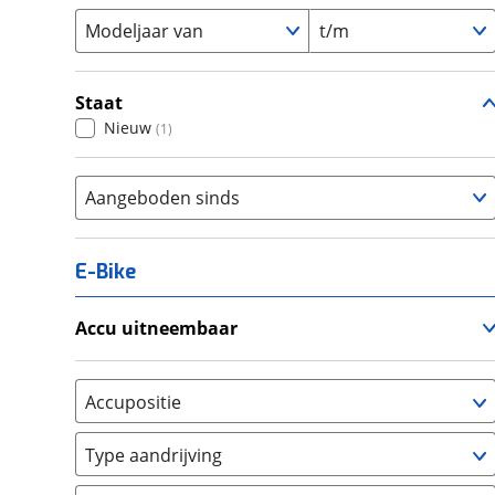
Modeljaar van
t/m
Staat
Nieuw
(
1
)
Aangeboden sinds
E-Bike
Accu uitneembaar
Ja, uitneembaar
(
0
)
Nee, vast
(
0
)
Accupositie
Bagagedrager
(
0
)
Type aandrijving
Frame
(
0
)
Achterwiel
(
0
)