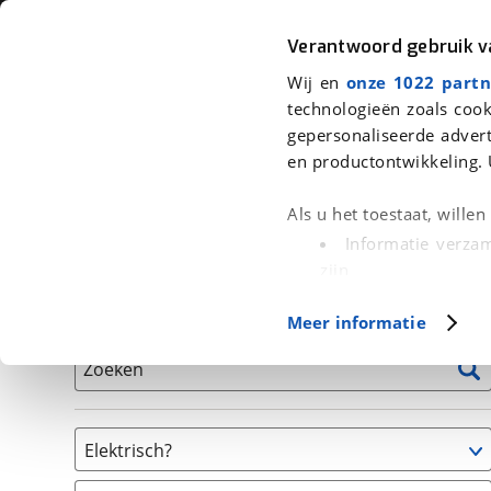
Auto
Fiets
Moto
Verantwoord gebruik 
Wij en
onze 1022 partn
<
Terug
|
Home
>
Fiets
>
Fietsen
technologieën zoals cook
gepersonaliseerde advert
We hebben 1 fiets voor je gevonde
en productontwikkeling. 
Alle tweedehands fietsen inclusief BOVAG Garantie, 
Als u het toestaat, wille
en 40-Puntencheck
Informatie verzam
zijn
Uw apparaat id
Basisgegevens
Meer informatie
(fingerprinting)
Lees meer over hoe uw
Zoeken
detailgedeelte
in. U k
Cookieverklaring.
Elektrisch?
Met cookies en vergelij
Niet elektrisch
Functionele cookies zorg
(
1
)