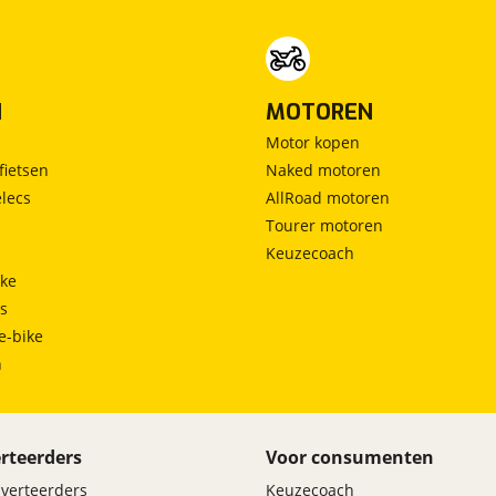
N
MOTOREN
Motor kopen
fietsen
Naked motoren
lecs
AllRoad motoren
Tourer motoren
Keuzecoach
ke
ts
e-bike
h
rteerders
Voor consumenten
dverteerders
Keuzecoach