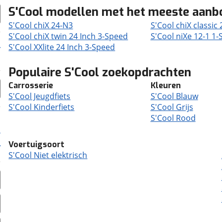
S'Cool modellen met het meeste aanb
S'Cool chiX 24-N3
S'Cool chiX classic
S'Cool chiX twin 24 Inch 3-Speed
S'Cool niXe 12-1 1
S'Cool XXlite 24 Inch 3-Speed
Populaire S'Cool zoekopdrachten
Carrosserie
Kleuren
S'Cool Jeugdfiets
S'Cool Blauw
S'Cool Kinderfiets
S'Cool Grijs
S'Cool Rood
Voertuigsoort
S'Cool Niet elektrisch