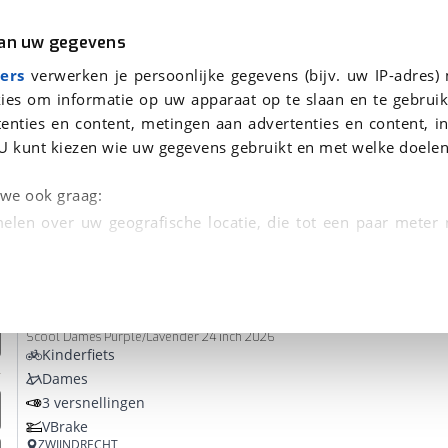
r
Kampeer
van uw gegevens
ers
verwerken je persoonlijke gegevens (bijv. uw IP-adres)
ies om informatie op uw apparaat op te slaan en te gebruik
enties en content, metingen aan advertenties en content, in
n
U kunt kiezen wie uw gegevens gebruikt en met welke doelen
Omruilgarantie, Afleverbeurt
n we ook graag:
elen over uw geografische locatie, die tot een paar meter
entificeren door het actief te scannen op specifieke
S'Cool
chiX pro
 persoonlijke gegevens worden verwerkt en stel uw voo
Scool Dames Purple/Lavender 24 inch 2026
unt uw toestemming op elk moment wijzigen of in
Kinderfiets
Dames
3 versnellingen
kbare technieken zorgen we voor een betere en meer persoon
VBrake
en ervoor dat de website goed werkt. Ook gebruiken we anal
ZWIJNDRECHT