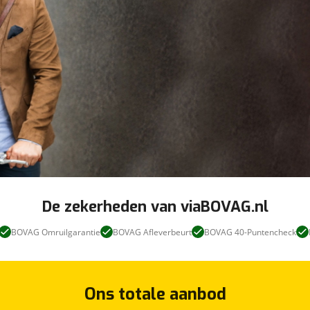
De zekerheden van viaBOVAG.nl
BOVAG Omruilgarantie
BOVAG Afleverbeurt
BOVAG 40-Puntencheck
Ons totale aanbod