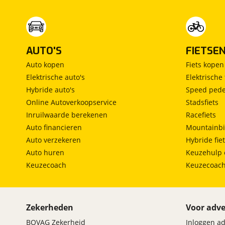
AUTO'S
FIETSE
Auto kopen
Fiets kopen
Elektrische auto's
Elektrische 
Hybride auto's
Speed pede
Online Autoverkoopservice
Stadsfiets
Inruilwaarde berekenen
Racefiets
Auto financieren
Mountainbi
Auto verzekeren
Hybride fie
Auto huren
Keuzehulp 
Keuzecoach
Keuzecoac
Zekerheden
Voor adve
BOVAG Zekerheid
Inloggen a