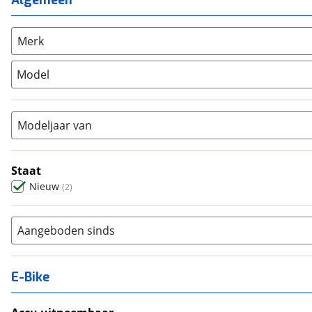
Algemeen
Unisex
(
0
)
Overig
(
0
)
Racefiets
(
0
)
Merk
Stadsfiets
(
2
)
Model
Tandem
(
0
)
Vouwfiets
(
0
)
Modeljaar van
Staat
Nieuw
(
2
)
Aangeboden sinds
E-Bike