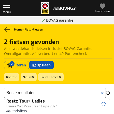
Favorieten
Menu
BOVAG garantie
|
Home
>
Fiets
>
Fietsen
2 fietsen gevonden
Alle tweedehands fietsen inclusief BOVAG Garantie,
Omruilgarantie, Afleverbeurt en 40-Puntencheck
3
Filteren
Opslaan
Roetz
Nieuw
Tour+ Ladies
Sorteer resultaten
Roetz
Tour+ Ladies
Dames Matt Moss Green Large 2024
Stadsfiets