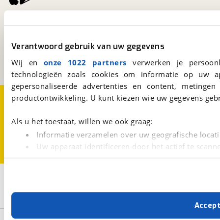
viaBOVAG.nl
Kosterijland
15
3981 AJ
Bunnik
Verantwoord gebruik van uw gegevens
Een initiatief van
Wij en
onze 1022 partners
verwerken je persoonl
BOVAG
technologieën zoals cookies om informatie op uw a
gepersonaliseerde advertenties en content, metingen
Over viaBOVAG.nl
Disclaimer- en Privacyverklaring
productontwikkeling. U kunt kiezen wie uw gegevens gebr
Cookievoorkeuren
Vacatures
Als u het toestaat, willen we ook graag:
Informatie verzamelen over uw geografische locati
Uw apparaat identificeren door het actief te scann
Lees meer over hoe uw persoonlijke gegevens worden ve
U kunt uw toestemming op elk moment wijzigen of intrekk
3
Opslaan
Met cookies en vergelijkbare technieken zorgen we voor 
Roetz
Nieuw
Tour+ Ladies
Accep
cookies zorgen ervoor dat de website goed werkt. Ook g
verbeteren. We tonen je graag relevante advertenties e