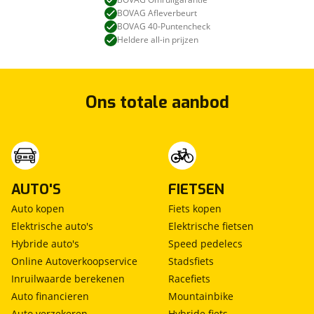
BOVAG Afleverbeurt
BOVAG 40-Puntencheck
Heldere all-in prijzen
Ons totale aanbod
AUTO'S
FIETSEN
Auto kopen
Fiets kopen
Elektrische auto's
Elektrische fietsen
Hybride auto's
Speed pedelecs
Online Autoverkoopservice
Stadsfiets
Inruilwaarde berekenen
Racefiets
Auto financieren
Mountainbike
Auto verzekeren
Hybride fiets