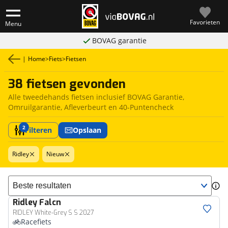
Favorieten
Menu
BOVAG garantie
|
Home
>
Fiets
>
Fietsen
38 fietsen gevonden
Alle tweedehands fietsen inclusief BOVAG Garantie,
Omruilgarantie, Afleverbeurt en 40-Puntencheck
2
Filteren
Opslaan
Ridley
Nieuw
Sorteer resultaten
Ridley
Falcn
RIDLEY White-Grey S S 2027
Racefiets