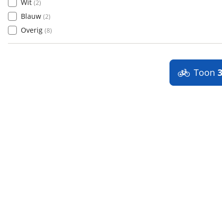
Wit
(
2
)
Blauw
(
2
)
Overig
(
8
)
Toon