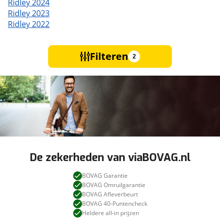
Ridley 2024
Ridley 2023
Ridley 2022
Filteren
2
De zekerheden van viaBOVAG.nl
BOVAG Garantie
BOVAG Omruilgarantie
BOVAG Afleverbeurt
BOVAG 40-Puntencheck
Heldere all-in prijzen