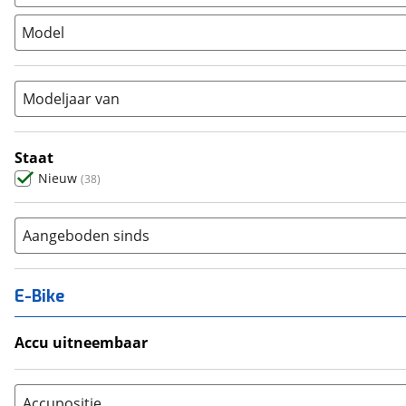
Stadsfiets
(
0
)
Model
Tandem
(
0
)
Vouwfiets
(
0
)
Modeljaar van
Staat
Nieuw
(
38
)
Aangeboden sinds
E-Bike
Accu uitneembaar
Ja, uitneembaar
(
0
)
Nee, vast
(
0
)
Accupositie