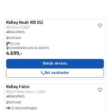
Ridley
Noah 105 Di2
Wit 52cm S 2027
Racefiets
Unisex
52 cm
OUDERKERK AAN DE AMSTEL
4.699,-
Bekijk details
Bel aanbieder
Ridley
Falcn
RIDLEY White silver L L 2027
Racefiets
Unisex
12 versnellingen