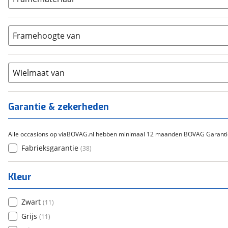
5-8
(
0
)
Bafang
(
0
)
Aluminium
(
11
)
9-14
(
6
)
Gazelle
(
0
)
Carbon
(
24
)
15-20
Framehoogte van
(
1
)
Cortina
(
0
)
Chroom-molybdeen
(
0
)
21+
(
25
)
Flyer
(
0
)
Scandium
(
0
)
Overig
(
0
)
Staal
Wielmaat van
(
0
)
Tica
(
0
)
Titanium
(
0
)
Garantie & zekerheden
Alle occasions op viaBOVAG.nl hebben minimaal 12 maanden BOVAG Garanti
Fabrieksgarantie
(
38
)
Kleur
Zwart
(
11
)
Grijs
(
11
)