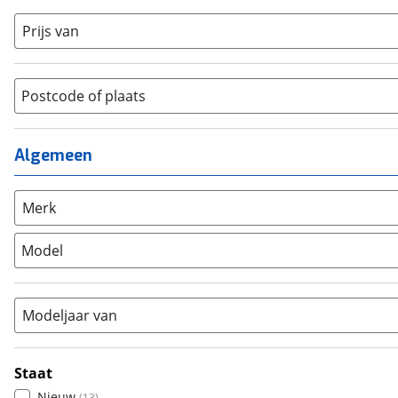
Crosshybride
(
0
)
Dames monotube
(
0
)
Prijs van
Cruiserfiets
(
0
)
Heren
(
8
)
Hybride fiets
(
0
)
Jongens
(
0
)
Jeugdfiets
(
0
)
Lage instap
Postcode of plaats
(
0
)
Kinderfiets
(
0
)
Meisjes
(
0
)
Ligfiets
(
0
)
Mixed
(
1
)
Algemeen
Mountainbike
(
0
)
Unisex
(
3
)
Overig
(
0
)
Racefiets
(
0
)
Merk
Stadsfiets
(
13
)
Model
Tandem
(
0
)
Vouwfiets
(
0
)
Modeljaar van
Staat
Nieuw
(
13
)