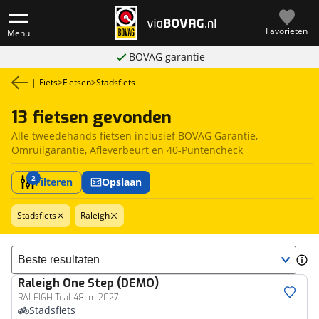
Favorieten
Menu
BOVAG garantie
|
Fiets
>
Fietsen
>
Stadsfiets
13 fietsen gevonden
Alle tweedehands fietsen inclusief BOVAG Garantie,
Omruilgarantie, Afleverbeurt en 40-Puntencheck
2
Filteren
Opslaan
Stadsfiets
Raleigh
Sorteer resultaten
Raleigh
One Step (DEMO)
RALEIGH Teal 48cm 2027
Stadsfiets