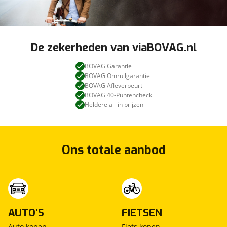
De zekerheden van viaBOVAG.nl
BOVAG Garantie
BOVAG Omruilgarantie
BOVAG Afleverbeurt
BOVAG 40-Puntencheck
Heldere all-in prijzen
Ons totale aanbod
AUTO'S
FIETSEN
Auto kopen
Fiets kopen