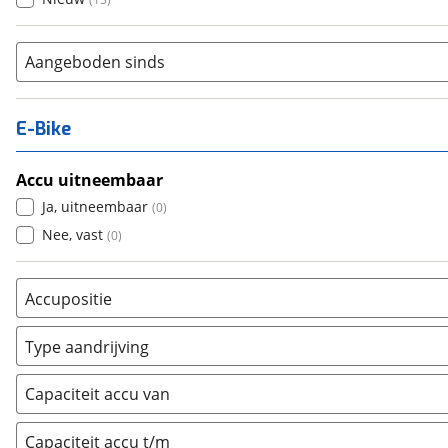
Aangeboden sinds
E-Bike
Accu uitneembaar
Ja, uitneembaar
(
0
)
Nee, vast
(
0
)
Accupositie
Bagagedrager
(
0
)
Type aandrijving
Frame
(
0
)
Achterwiel
(
0
)
Vloer
(
0
)
Capaciteit accu van
Trapas
(
0
)
Achterbank
(
0
)
Voorwiel
(
0
)
Capaciteit accu t/m
Kofferbak
(
0
)