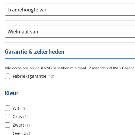
9-14
(
0
)
Carbon
(
0
)
15-20
Framehoogte van
(
0
)
Chroom-molybdeen
(
0
)
21+
(
0
)
Scandium
(
0
)
Staal
Wielmaat van
(
0
)
Tica
(
0
)
Titanium
(
0
)
Garantie & zekerheden
Alle occasions op viaBOVAG.nl hebben minimaal 12 maanden BOVAG Garanti
Fabrieksgarantie
(
13
)
Kleur
Wit
(
4
)
Grijs
(
3
)
Zwart
(
1
)
Overig
(
1
)