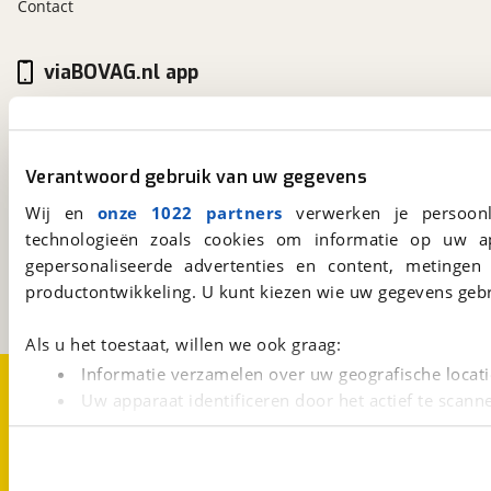
Contact
viaBOVAG.nl app
Altijd het meest recente aanbod bij de hand.
Download 'm nu.
Verantwoord gebruik van uw gegevens
Wij en
onze 1022 partners
verwerken je persoonl
viaBOVAG.nl
technologieën zoals cookies om informatie op uw a
Kosterijland
15
3981 AJ
Bunnik
gepersonaliseerde advertenties en content, metingen
Een initiatief van
productontwikkeling. U kunt kiezen wie uw gegevens gebr
BOVAG
Als u het toestaat, willen we ook graag:
Informatie verzamelen over uw geografische locati
Over viaBOVAG.nl
Disclaimer- en Privacyverklaring
Cookievoorkeuren
Vacatures
Uw apparaat identificeren door het actief te scann
Lees meer over hoe uw persoonlijke gegevens worden ve
U kunt uw toestemming op elk moment wijzigen of intrekk