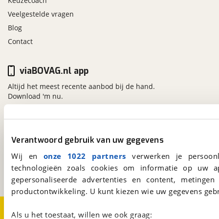
Keuzecoach
Veelgestelde vragen
Blog
Contact
viaBOVAG.nl app
Altijd het meest recente aanbod bij de hand.
Download 'm nu.
viaBOVAG.nl
Verantwoord gebruik van uw gegevens
Kosterijland
15
Wij en
onze 1022 partners
verwerken je persoonl
3981 AJ
Bunnik
technologieën zoals cookies om informatie op uw a
Een initiatief van
BOVAG
gepersonaliseerde advertenties en content, metingen
productontwikkeling. U kunt kiezen wie uw gegevens gebr
Over viaBOVAG.nl
Disclaimer- en Privacyverklaring
Als u het toestaat, willen we ook graag:
Cookievoorkeuren
Vacatures