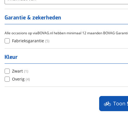
Tica
(
0
)
Titanium
(
0
)
Garantie & zekerheden
Alle occasions op viaBOVAG.nl hebben minimaal 12 maanden BOVAG Garanti
Fabrieksgarantie
(
5
)
Kleur
Zwart
(
1
)
Overig
(
4
)
Toon