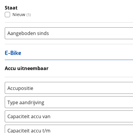
Staat
Nieuw
(
5
)
Aangeboden sinds
E-Bike
Accu uitneembaar
Ja, uitneembaar
(
0
)
Nee, vast
(
0
)
Accupositie
Bagagedrager
(
0
)
Type aandrijving
Frame
(
0
)
Achterwiel
(
0
)
Vloer
(
0
)
Capaciteit accu van
Trapas
(
5
)
Achterbank
(
0
)
Voorwiel
(
0
)
Capaciteit accu t/m
Kofferbak
(
0
)