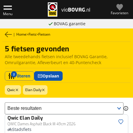
Favorieten
Menu
BOVAG garantie
|
Home
>
Fiets
>
Fietsen
5 fietsen gevonden
Alle tweedehands fietsen inclusief BOVAG Garantie,
Omruilgarantie, Afleverbeurt en 40-Puntencheck
2
Filteren
Opslaan
Qwic
Elan Daily
Sorteer resultaten
Qwic
Elan Daily
QWIC Dames Asphalt Black M 49cm 2026
Stadsfiets