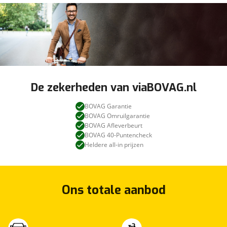
De zekerheden van viaBOVAG.nl
BOVAG Garantie
BOVAG Omruilgarantie
BOVAG Afleverbeurt
BOVAG 40-Puntencheck
Heldere all-in prijzen
Ons totale aanbod