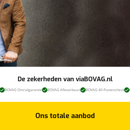
De zekerheden van viaBOVAG.nl
BOVAG Omruilgarantie
BOVAG Afleverbeurt
BOVAG 40-Puntencheck
Ons totale aanbod