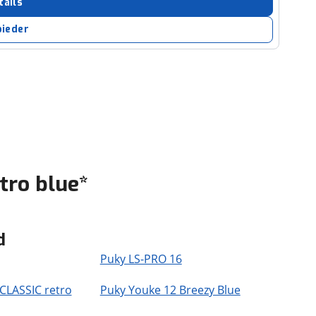
tails
bieder
tro blue*
d
Puky LS-PRO 16
CLASSIC retro
Puky Youke 12 Breezy Blue