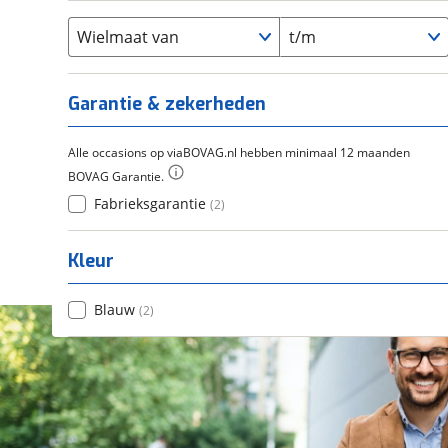
Flyer
(
0
)
Scandium
(
0
)
Overig
(
0
)
Staal
Wielmaat van
t/m
(
0
)
Tica
(
0
)
Titanium
(
0
)
Garantie & zekerheden
Alle occasions op viaBOVAG.nl hebben minimaal 12 maanden
BOVAG Garantie.
Fabrieksgarantie
(
2
)
Kleur
Blauw
(
2
)