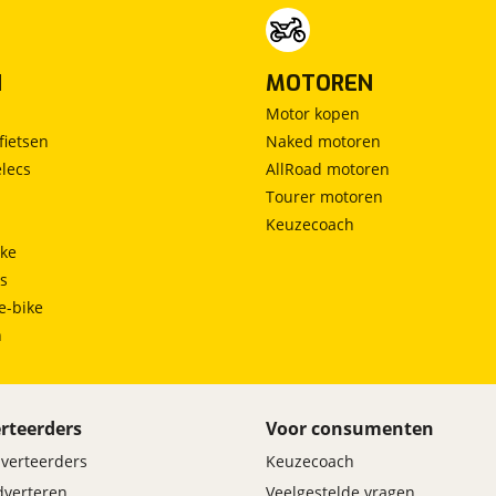
N
MOTOREN
Motor kopen
fietsen
Naked motoren
lecs
AllRoad motoren
Tourer motoren
Keuzecoach
ke
ts
e-bike
h
rteerders
Voor consumenten
dverteerders
Keuzecoach
adverteren
Veelgestelde vragen