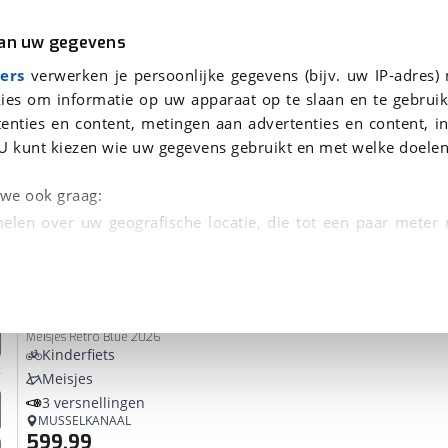
r
Kampeer
van uw gegevens
ers
verwerken je persoonlijke gegevens (bijv. uw IP-adres)
ies om informatie op uw apparaat op te slaan en te gebruik
enties en content, metingen aan advertenties en content, in
den
U kunt kiezen wie uw gegevens gebruikt en met welke doelen
Omruilgarantie, Afleverbeurt
n we ook graag:
elen over uw geografische locatie, die tot een paar meter
entificeren door het actief te scannen op specifieke
Puky
SKYRIDE 20-3 CLASSIC retro blue*
 persoonlijke gegevens worden verwerkt en stel uw voo
Meisjes Retro Blue 2026
unt uw toestemming op elk moment wijzigen of in
Kinderfiets
Meisjes
3 versnellingen
kbare technieken zorgen we voor een betere en meer persoon
MUSSELKANAAL
599,99
en ervoor dat de website goed werkt. Ook gebruiken we anal