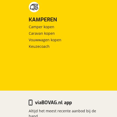
KAMPEREN
Camper kopen
Caravan kopen
Vouwwagen kopen
Keuzecoach
viaBOVAG.nl app
Altijd het meest recente aanbod bij de
hand.