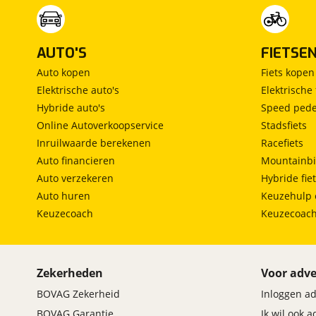
AUTO'S
FIETSE
Auto kopen
Fiets kopen
Elektrische auto's
Elektrische 
Hybride auto's
Speed pede
Online Autoverkoopservice
Stadsfiets
Inruilwaarde berekenen
Racefiets
Auto financieren
Mountainbi
Auto verzekeren
Hybride fie
Auto huren
Keuzehulp 
Keuzecoach
Keuzecoac
Zekerheden
Voor adve
BOVAG Zekerheid
Inloggen a
BOVAG Garantie
Ik wil ook 