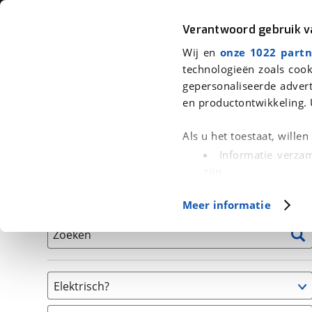
Auto
Fiets
Moto
Verantwoord gebruik 
Wij en
onze 1022 partn
<
Terug
|
Home
>
Fiets
>
Fietsen
technologieën zoals cook
gepersonaliseerde advert
We hebben 2 fietsen voor je gevon
en productontwikkeling. 
Alle tweedehands fietsen inclusief BOVAG Garantie, 
Als u het toestaat, wille
en 40-Puntencheck
Informatie verzam
zijn
Uw apparaat id
Basisgegevens
Meer informatie
(fingerprinting)
Lees meer over hoe uw
Zoeken
detailgedeelte
in. U k
Cookieverklaring.
Elektrisch?
Met cookies en vergelij
Niet elektrisch
Functionele cookies zorg
(
2
)