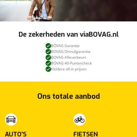
De zekerheden van viaBOVAG.nl
BOVAG Garantie
BOVAG Omruilgarantie
BOVAG Afleverbeurt
BOVAG 40-Puntencheck
Heldere all-in prijzen
Ons totale aanbod
AUTO'S
FIETSEN