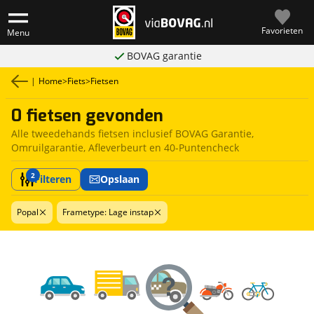
Favorieten
Menu
BOVAG garantie
|
Home
>
Fiets
>
Fietsen
0 fietsen gevonden
Alle tweedehands fietsen inclusief BOVAG Garantie,
Omruilgarantie, Afleverbeurt en 40-Puntencheck
2
Filteren
Opslaan
Popal
Frametype: Lage instap