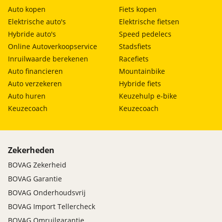
Auto kopen
Fiets kopen
Elektrische auto's
Elektrische fietsen
Hybride auto's
Speed pedelecs
Online Autoverkoopservice
Stadsfiets
Inruilwaarde berekenen
Racefiets
Auto financieren
Mountainbike
Auto verzekeren
Hybride fiets
Auto huren
Keuzehulp e-bike
Keuzecoach
Keuzecoach
Zekerheden
BOVAG Zekerheid
BOVAG Garantie
BOVAG Onderhoudsvrij
BOVAG Import Tellercheck
BOVAG Omruilgarantie