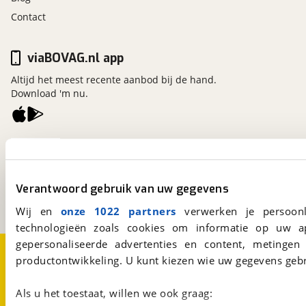
Contact
viaBOVAG.nl app
Altijd het meest recente aanbod bij de hand.
Download 'm nu.
viaBOVAG.nl
Kosterijland
15
3981 AJ
Bunnik
Verantwoord gebruik van uw gegevens
Een initiatief van
BOVAG
Wij en
onze 1022 partners
verwerken je persoonl
technologieën zoals cookies om informatie op uw a
gepersonaliseerde advertenties en content, metingen
Over viaBOVAG.nl
Disclaimer- en Privacyverklaring
productontwikkeling. U kunt kiezen wie uw gegevens gebr
Cookievoorkeuren
Vacatures
Als u het toestaat, willen we ook graag: