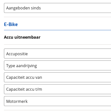
Aangeboden sinds
E-Bike
Accu uitneembaar
Ja, uitneembaar
(
0
)
Nee, vast
(
0
)
Accupositie
Bagagedrager
(
0
)
Type aandrijving
Frame
(
0
)
Achterwiel
(
0
)
Vloer
(
0
)
Capaciteit accu van
Trapas
(
0
)
Achterbank
(
0
)
Voorwiel
(
0
)
Capaciteit accu t/m
Kofferbak
(
0
)
Overig
(
0
)
Motormerk
Bosch
(
0
)