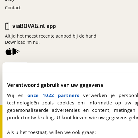
Contact
viaBOVAG.nl app
Altijd het meest recente aanbod bij de hand.
Download 'm nu.
viaBOVAG.nl
Kosterijland
15
3981 AJ
Bunnik
Verantwoord gebruik van uw gegevens
Een initiatief van
BOVAG
Wij en
onze 1022 partners
verwerken je persoonl
technologieën zoals cookies om informatie op uw a
gepersonaliseerde advertenties en content, metingen
Over viaBOVAG.nl
Disclaimer- en Privacyverklaring
productontwikkeling. U kunt kiezen wie uw gegevens gebr
Cookievoorkeuren
Vacatures
Als u het toestaat, willen we ook graag: