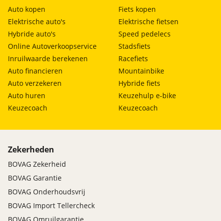
Auto kopen
Fiets kopen
Elektrische auto's
Elektrische fietsen
Hybride auto's
Speed pedelecs
Online Autoverkoopservice
Stadsfiets
Inruilwaarde berekenen
Racefiets
Auto financieren
Mountainbike
Auto verzekeren
Hybride fiets
Auto huren
Keuzehulp e-bike
Keuzecoach
Keuzecoach
Zekerheden
BOVAG Zekerheid
BOVAG Garantie
BOVAG Onderhoudsvrij
BOVAG Import Tellercheck
BOVAG Omruilgarantie