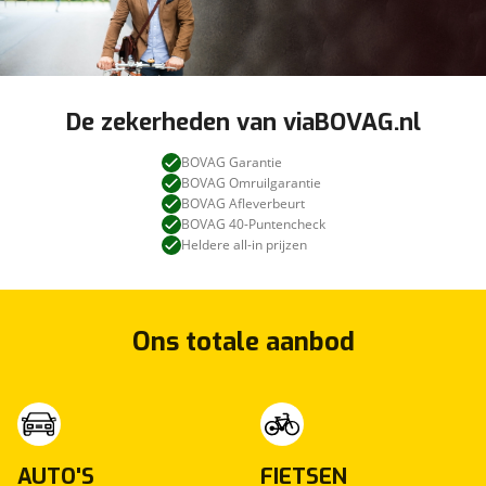
De zekerheden van viaBOVAG.nl
BOVAG Garantie
BOVAG Omruilgarantie
BOVAG Afleverbeurt
BOVAG 40-Puntencheck
Heldere all-in prijzen
Ons totale aanbod
AUTO'S
FIETSEN