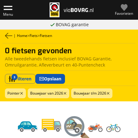
Favorieten
Menu
BOVAG garantie
|
Home
>
Fiets
>
Fietsen
0 fietsen gevonden
Alle tweedehands fietsen inclusief BOVAG Garantie,
Omruilgarantie, Afleverbeurt en 40-Puntencheck
3
Filteren
Opslaan
Pointer
Bouwjaar van 2026
Bouwjaar t/m 2026