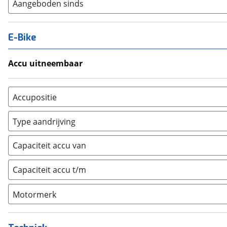
Aangeboden sinds
E-Bike
Accu uitneembaar
Ja, uitneembaar
(
0
)
Nee, vast
(
0
)
Accupositie
Bagagedrager
(
0
)
Type aandrijving
Frame
(
0
)
Achterwiel
(
0
)
Vloer
(
0
)
Capaciteit accu van
Trapas
(
0
)
Achterbank
(
0
)
Voorwiel
(
0
)
Capaciteit accu t/m
Kofferbak
(
0
)
Overig
(
0
)
Motormerk
Bosch
(
0
)
Yamaha
(
0
)