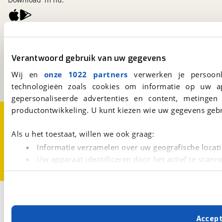
viaBOVAG.nl
Kosterijland
15
Verantwoord gebruik van uw gegevens
3981 AJ
Bunnik
Een initiatief van
Wij en
onze 1022 partners
verwerken je persoonl
BOVAG
technologieën zoals cookies om informatie op uw a
gepersonaliseerde advertenties en content, metingen
productontwikkeling. U kunt kiezen wie uw gegevens gebr
Over viaBOVAG.nl
Disclaimer- en Privacyverklaring
Cookievoorkeuren
Vacatures
Als u het toestaat, willen we ook graag:
Informatie verzamelen over uw geografische locati
Uw apparaat identificeren door het actief te scann
Lees meer over hoe uw persoonlijke gegevens worden ve
U kunt uw toestemming op elk moment wijzigen of intrekk
2
Opslaan
Met cookies en vergelijkbare technieken zorgen we voor 
Racefiets
OPEN Cycle
Accep
cookies zorgen ervoor dat de website goed werkt. Ook g