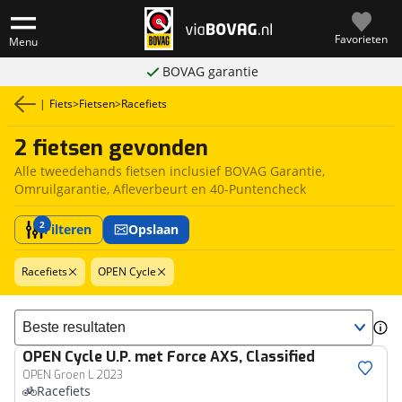
Favorieten
Menu
BOVAG garantie
|
Fiets
>
Fietsen
>
Racefiets
2 fietsen gevonden
Alle tweedehands fietsen inclusief BOVAG Garantie,
Omruilgarantie, Afleverbeurt en 40-Puntencheck
2
Filteren
Opslaan
Racefiets
OPEN Cycle
Sorteer resultaten
OPEN Cycle
U.P. met Force AXS, Classified
OPEN Groen L 2023
Racefiets