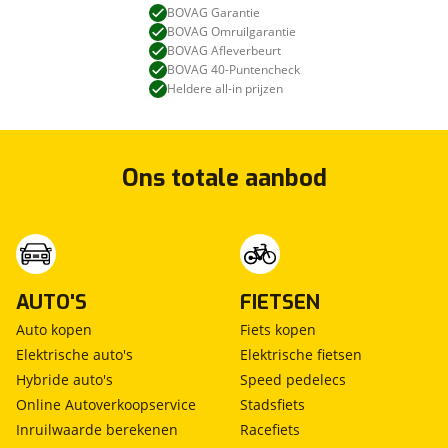
BOVAG Garantie
BOVAG Omruilgarantie
BOVAG Afleverbeurt
BOVAG 40-Puntencheck
Heldere all-in prijzen
Ons totale aanbod
AUTO'S
FIETSEN
Auto kopen
Fiets kopen
Elektrische auto's
Elektrische fietsen
Hybride auto's
Speed pedelecs
Online Autoverkoopservice
Stadsfiets
Inruilwaarde berekenen
Racefiets