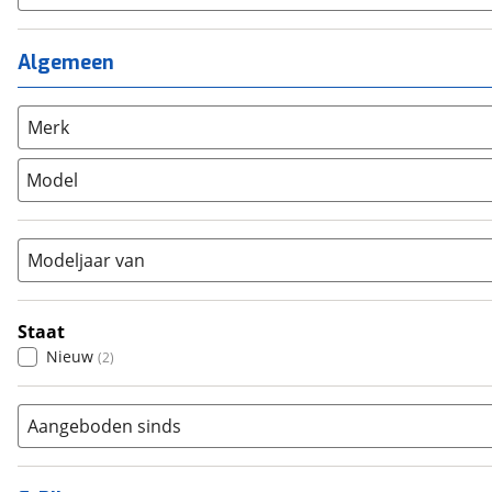
Kinderfiets
(
0
)
Meisjes
(
0
)
Ligfiets
(
0
)
Mixed
(
0
)
Algemeen
Mountainbike
(
0
)
Unisex
(
2
)
Overig
(
0
)
Racefiets
(
2
)
Merk
Stadsfiets
(
0
)
Model
Tandem
(
0
)
Vouwfiets
(
0
)
Modeljaar van
Staat
Nieuw
(
2
)
Aangeboden sinds