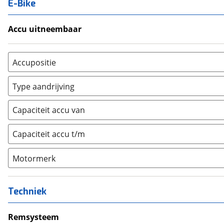
E-Bike
Accu uitneembaar
Ja, uitneembaar
(
0
)
Nee, vast
(
0
)
Accupositie
Bagagedrager
(
0
)
Type aandrijving
Frame
(
0
)
Achterwiel
(
0
)
Vloer
(
0
)
Capaciteit accu van
Trapas
(
0
)
Achterbank
(
0
)
Voorwiel
(
0
)
Capaciteit accu t/m
Kofferbak
(
0
)
Overig
(
0
)
Motormerk
Bosch
(
0
)
Yamaha
(
0
)
Techniek
Stromer
(
0
)
Giant
Remsysteem
(
0
)