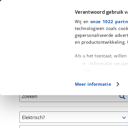
Auto
Fiets
Moto
Verantwoord gebruik 
Wij en
onze 1022 partn
<
Terug
|
Home
>
Fiets
>
Fietsen
technologieën zoals cook
gepersonaliseerde advert
We hebben 2 fietsen voor je gevon
en productontwikkeling. 
Alle tweedehands fietsen inclusief BOVAG Garantie, 
Als u het toestaat, wille
en 40-Puntencheck
Informatie verzam
zijn
Uw apparaat id
Basisgegevens
Meer informatie
(fingerprinting)
Lees meer over hoe uw
Zoeken
detailgedeelte
in. U k
Cookieverklaring.
Elektrisch?
Met cookies en vergelij
Niet elektrisch
Functionele cookies zorg
(
2
)