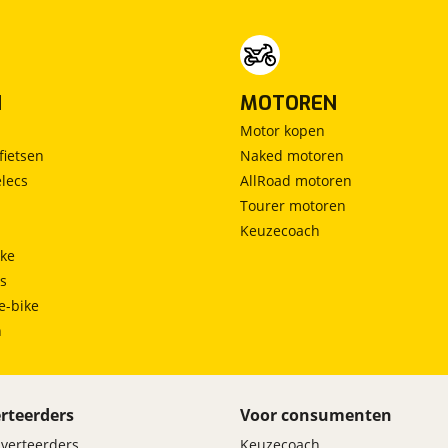
N
MOTOREN
Motor kopen
fietsen
Naked motoren
lecs
AllRoad motoren
Tourer motoren
Keuzecoach
ke
ts
e-bike
h
rteerders
Voor consumenten
dverteerders
Keuzecoach