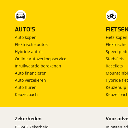
AUTO'S
FIETSE
Auto kopen
Fiets kopen
Elektrische auto's
Elektrische 
Hybride auto's
Speed pede
Online Autoverkoopservice
Stadsfiets
Inruilwaarde berekenen
Racefiets
Auto financieren
Mountainbi
Auto verzekeren
Hybride fie
Auto huren
Keuzehulp 
Keuzecoach
Keuzecoac
Zekerheden
Voor adve
BOVAG Zekerheid
Inloggen a