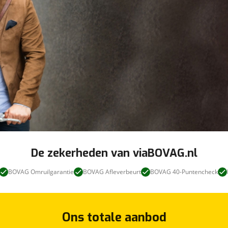
De zekerheden van viaBOVAG.nl
BOVAG Omruilgarantie
BOVAG Afleverbeurt
BOVAG 40-Puntencheck
Ons totale aanbod