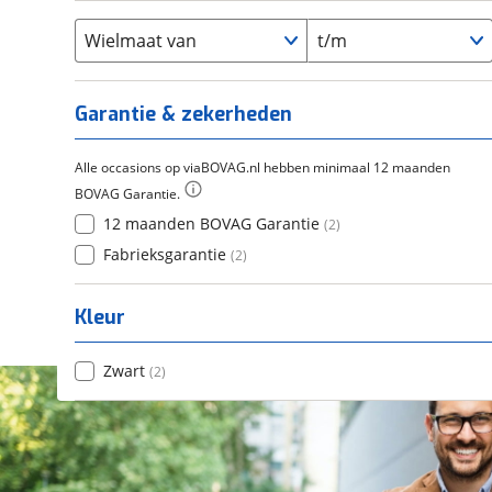
Flyer
(
0
)
Scandium
(
0
)
Overig
(
0
)
Staal
Wielmaat van
t/m
(
0
)
Tica
(
0
)
Titanium
(
0
)
Garantie & zekerheden
Alle occasions op viaBOVAG.nl hebben minimaal 12 maanden
BOVAG Garantie.
12 maanden BOVAG Garantie
(
2
)
Fabrieksgarantie
(
2
)
Kleur
Zwart
(
2
)