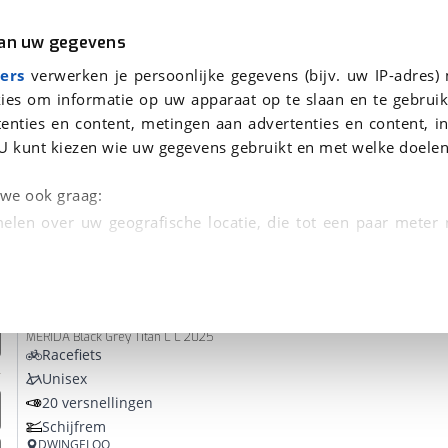
r
Kampeer
van uw gegevens
ers
verwerken je persoonlijke gegevens (bijv. uw IP-adres)
ies om informatie op uw apparaat op te slaan en te gebruik
enties en content, metingen aan advertenties en content, in
den
U kunt kiezen wie uw gegevens gebruikt en met welke doelen
Omruilgarantie, Afleverbeurt
n we ook graag:
elen over uw geografische locatie, die tot een paar meter
entificeren door het actief te scannen op specifieke
Merida
SILEX 400
 persoonlijke gegevens worden verwerkt en stel uw voo
MERIDA Black Grey Titan L L 2025
unt uw toestemming op elk moment wijzigen of in
Racefiets
Unisex
20 versnellingen
kbare technieken zorgen we voor een betere en meer persoon
Schijfrem
en ervoor dat de website goed werkt. Ook gebruiken we anal
DWINGELOO