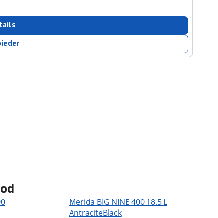
tails
bieder
bod
00
Merida BIG NINE 400 18.5 L
AntraciteBlack