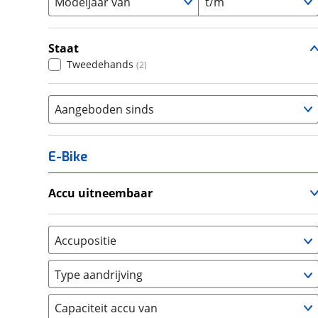
Modeljaar van
t/m
Staat
Tweedehands
(
2
)
Aangeboden sinds
E-Bike
Accu uitneembaar
Ja, uitneembaar
(
0
)
Nee, vast
(
0
)
Accupositie
Bagagedrager
(
0
)
Type aandrijving
Frame
(
0
)
Achterwiel
(
0
)
Vloer
(
0
)
Capaciteit accu van
Trapas
(
0
)