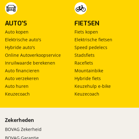
AUTO'S
FIETSEN
Auto kopen
Fiets kopen
Elektrische auto's
Elektrische fietsen
Hybride auto's
Speed pedelecs
Online Autoverkoopservice
Stadsfiets
Inruilwaarde berekenen
Racefiets
Auto financieren
Mountainbike
Auto verzekeren
Hybride fiets
Auto huren
Keuzehulp e-bike
Keuzecoach
Keuzecoach
Zekerheden
BOVAG Zekerheid
BOVAG Garantie