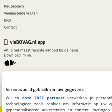
Keuzecoach
Veelgestelde vragen
Blog
Contact
viaBOVAG.nl app
Altijd het meest recente aanbod bij de hand.
Download 'm nu.
viaBOVAG.nl
Kosterijland
15
3981 AJ
Bunnik
Verantwoord gebruik van uw gegevens
Een initiatief van
BOVAG
Wij en
onze 1022 partners
verwerken je persoonl
technologieën zoals cookies om informatie op uw a
gepersonaliseerde advertenties en content, metingen
Over viaBOVAG.nl
Disclaimer- en Privacyverklaring