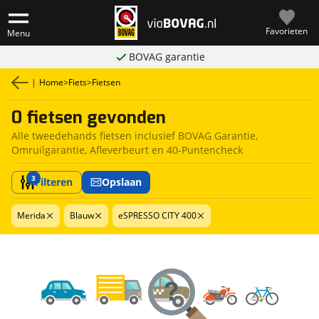
Favorieten
Menu
BOVAG garantie
|
Home
>
Fiets
>
Fietsen
0 fietsen gevonden
Alle tweedehands fietsen inclusief BOVAG Garantie,
Omruilgarantie, Afleverbeurt en 40-Puntencheck
3
Filteren
Opslaan
Merida
Blauw
eSPRESSO CITY 400