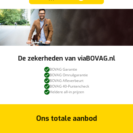
De zekerheden van viaBOVAG.nl
BOVAG Garantie
BOVAG Omruilgarantie
BOVAG Afleverbeurt
BOVAG 40-Puntencheck
Heldere all-in prijzen
Ons totale aanbod