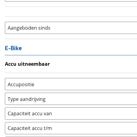
Aangeboden sinds
E-Bike
Accu uitneembaar
Ja, uitneembaar
(
0
)
Nee, vast
(
0
)
Accupositie
Bagagedrager
(
0
)
Type aandrijving
Frame
(
0
)
Achterwiel
(
0
)
Vloer
(
0
)
Capaciteit accu van
Trapas
(
0
)
Achterbank
(
0
)
Voorwiel
(
0
)
Capaciteit accu t/m
Kofferbak
(
0
)
Overig
(
0
)