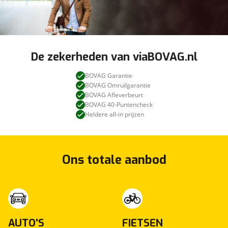
De zekerheden van viaBOVAG.nl
BOVAG Garantie
BOVAG Omruilgarantie
BOVAG Afleverbeurt
BOVAG 40-Puntencheck
Heldere all-in prijzen
Ons totale aanbod
AUTO'S
FIETSEN