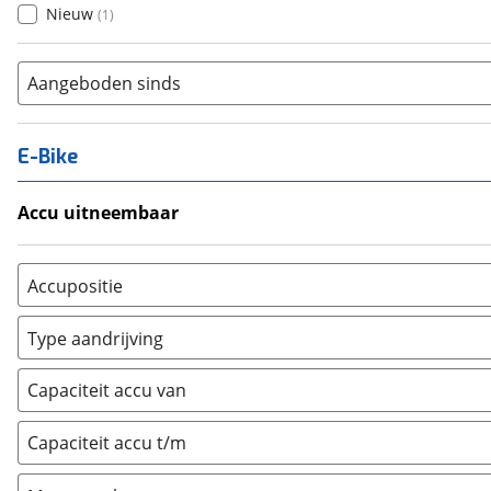
Nieuw
(
1
)
Aangeboden sinds
E-Bike
Accu uitneembaar
Ja, uitneembaar
(
0
)
Nee, vast
(
0
)
Accupositie
Bagagedrager
(
0
)
Type aandrijving
Frame
(
0
)
Achterwiel
(
0
)
Vloer
(
0
)
Capaciteit accu van
Trapas
(
0
)
Achterbank
(
0
)
Voorwiel
(
0
)
Capaciteit accu t/m
Kofferbak
(
0
)
Overig
(
0
)