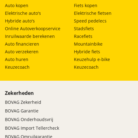
Auto kopen
Fiets kopen
Elektrische auto's
Elektrische fietsen
Hybride auto's
Speed pedelecs
Online Autoverkoopservice
Stadsfiets
Inruilwaarde berekenen
Racefiets
Auto financieren
Mountainbike
Auto verzekeren
Hybride fiets
Auto huren
Keuzehulp e-bike
Keuzecoach
Keuzecoach
Zekerheden
BOVAG Zekerheid
BOVAG Garantie
BOVAG Onderhoudsvrij
BOVAG Import Tellercheck
BOVAG Omruilgarantie