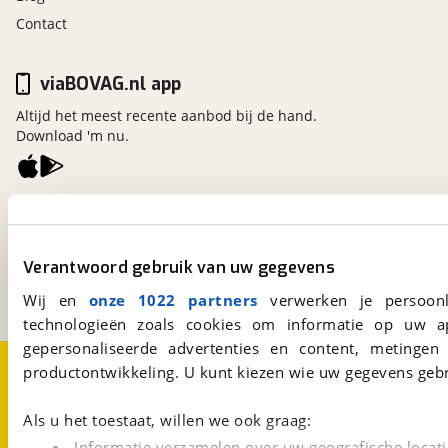
Contact
viaBOVAG.nl app
Altijd het meest recente aanbod bij de hand.
Download 'm nu.
viaBOVAG.nl
Kosterijland
15
3981 AJ
Bunnik
Verantwoord gebruik van uw gegevens
Een initiatief van
BOVAG
Wij en
onze 1022 partners
verwerken je persoonl
technologieën zoals cookies om informatie op uw a
gepersonaliseerde advertenties en content, metingen
Over viaBOVAG.nl
Disclaimer- en Privacyverklaring
productontwikkeling. U kunt kiezen wie uw gegevens gebr
Cookievoorkeuren
Vacatures
Als u het toestaat, willen we ook graag:
Informatie verzamelen over uw geografische locati