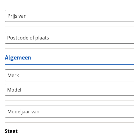
Dames
(
1
)
Crosshybride
(
0
)
Dames monotube
(
0
)
Prijs van
Cruiserfiets
(
0
)
Heren
(
0
)
Hybride fiets
(
0
)
Jongens
(
0
)
Jeugdfiets
(
0
)
Lage instap
Postcode of plaats
(
0
)
Kinderfiets
(
0
)
Meisjes
(
0
)
Ligfiets
(
0
)
Mixed
(
0
)
Algemeen
Mountainbike
(
0
)
Unisex
(
0
)
Overig
(
0
)
Racefiets
(
0
)
Merk
Stadsfiets
(
1
)
Model
Tandem
(
0
)
Vouwfiets
(
0
)
Modeljaar van
Staat