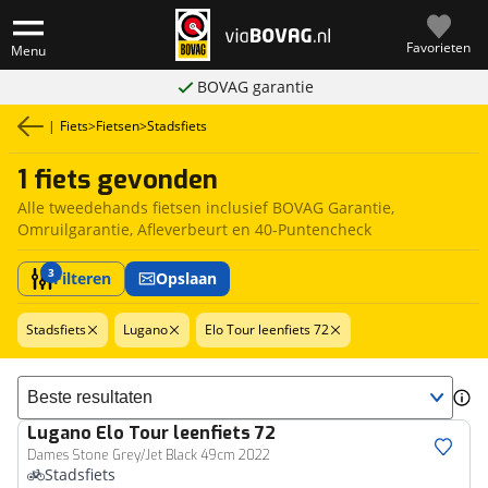
Favorieten
Menu
BOVAG garantie
|
Fiets
>
Fietsen
>
Stadsfiets
1 fiets gevonden
Alle tweedehands fietsen inclusief BOVAG Garantie,
Omruilgarantie, Afleverbeurt en 40-Puntencheck
3
Filteren
Opslaan
Stadsfiets
Lugano
Elo Tour leenfiets 72
Sorteer resultaten
Lugano
Elo Tour leenfiets 72
Dames Stone Grey/Jet Black 49cm 2022
Stadsfiets