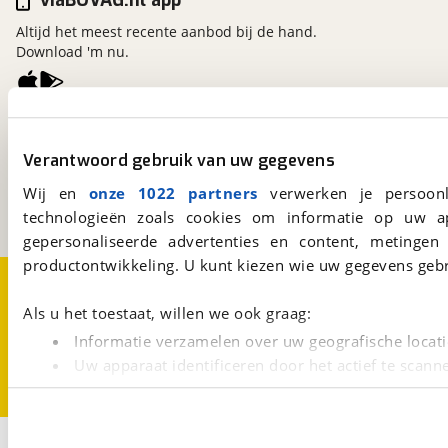
viaBOVAG.nl app
Altijd het meest recente aanbod bij de hand.
Download 'm nu.
viaBOVAG.nl
Kosterijland
15
Verantwoord gebruik van uw gegevens
3981 AJ
Bunnik
Wij en
onze 1022 partners
verwerken je persoonl
Een initiatief van
BOVAG
technologieën zoals cookies om informatie op uw a
gepersonaliseerde advertenties en content, metingen
productontwikkeling. U kunt kiezen wie uw gegevens gebr
Over viaBOVAG.nl
Disclaimer- en Privacyverklaring
Cookievoorkeuren
Vacatures
Als u het toestaat, willen we ook graag:
Informatie verzamelen over uw geografische locati
Uw apparaat identificeren door het actief te scann
Lees meer over hoe uw persoonlijke gegevens worden ve
U kunt uw toestemming op elk moment wijzigen of intrekk
2