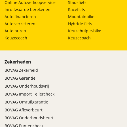
Online Autoverkoopservice
Stadsfiets
Inruilwaarde berekenen
Racefiets
Auto financieren
Mountainbike
Auto verzekeren
Hybride fiets
Auto huren
Keuzehulp e-bike
Keuzecoach
Keuzecoach
Zekerheden
BOVAG Zekerheid
BOVAG Garantie
BOVAG Onderhoudsvrij
BOVAG Import Tellercheck
BOVAG Omruilgarantie
BOVAG Afleverbeurt
BOVAG Onderhoudsbeurt
BOVAG Puntencheck