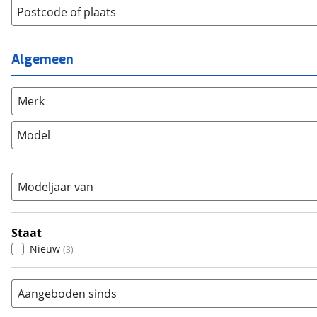
Lage instap
Postcode of plaats
(
0
)
Kinderfiets
(
3
)
Meisjes
(
3
)
Ligfiets
(
0
)
Mixed
(
0
)
Mountainbike
(
0
)
Algemeen
Unisex
(
0
)
Overig
(
0
)
Racefiets
(
0
)
Merk
Stadsfiets
(
0
)
Model
Tandem
(
0
)
Vouwfiets
(
0
)
Modeljaar van
Staat
Nieuw
(
3
)
Aangeboden sinds