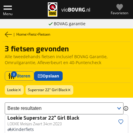
Favorieten
Menu
BOVAG garantie
|
Home
>
Fiets
>
Fietsen
3 fietsen gevonden
Alle tweedehands fietsen inclusief BOVAG Garantie,
Omruilgarantie, Afleverbeurt en 40-Puntencheck
2
Filteren
Opslaan
Loekie
Superstar 22" Girl Black
Sorteer resultaten
Loekie
Superstar 22" Girl Black
LOEKIE Meisjes Zwart 34cm 2023
Kinderfiets