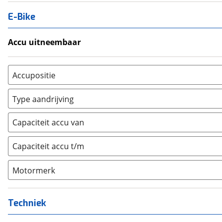
E-Bike
Accu uitneembaar
Ja, uitneembaar
(
0
)
Nee, vast
(
0
)
Accupositie
Bagagedrager
(
0
)
Type aandrijving
Frame
(
0
)
Achterwiel
(
0
)
Vloer
(
0
)
Capaciteit accu van
Trapas
(
0
)
Achterbank
(
0
)
Voorwiel
(
0
)
Capaciteit accu t/m
Kofferbak
(
0
)
Overig
(
0
)
Motormerk
Bosch
(
0
)
Yamaha
(
0
)
Techniek
Stromer
(
0
)