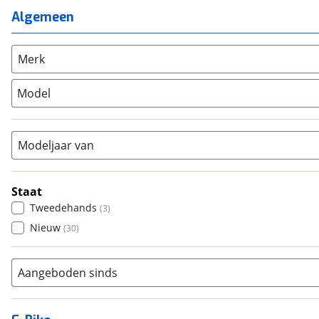
Mixed
(
0
)
Mountainbike
(
0
)
Algemeen
Unisex
(
0
)
Overig
(
0
)
Racefiets
(
0
)
Merk
Stadsfiets
(
0
)
Model
Tandem
(
0
)
Vouwfiets
(
0
)
Modeljaar van
Staat
Tweedehands
(
3
)
Nieuw
(
30
)
Aangeboden sinds