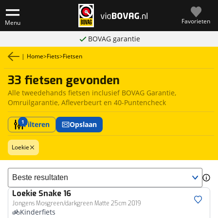
Favorieten
Menu
BOVAG garantie
|
Home
>
Fiets
>
Fietsen
33 fietsen gevonden
Alle tweedehands fietsen inclusief BOVAG Garantie,
Omruilgarantie, Afleverbeurt en 40-Puntencheck
1
Filteren
Opslaan
Loekie
Sorteer resultaten
Loekie
Snake 16
Jongens Mosgreen/darkgreen Matte 25cm 2019
Kinderfiets