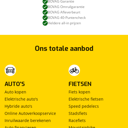
BOVAG Garantie
BOVAG Omruilgarantie
BOVAG Afleverbeurt
BOVAG 40-Puntencheck
Heldere all-in prijzen
Ons totale aanbod
AUTO'S
FIETSEN
Auto kopen
Fiets kopen
Elektrische auto's
Elektrische fietsen
Hybride auto's
Speed pedelecs
Online Autoverkoopservice
Stadsfiets
Inruilwaarde berekenen
Racefiets
Auto financieren
Mountainbike