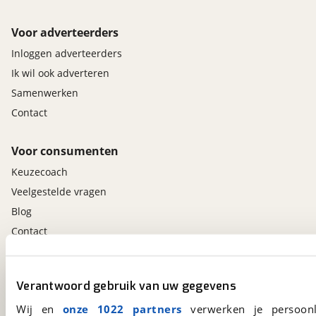
Voor adverteerders
Inloggen adverteerders
Ik wil ook adverteren
Samenwerken
Contact
Voor consumenten
Keuzecoach
Veelgestelde vragen
Blog
Contact
viaBOVAG.nl app
Verantwoord gebruik van uw gegevens
Altijd het meest recente aanbod bij de hand.
Wij en
onze 1022 partners
verwerken je persoonl
Download 'm nu.