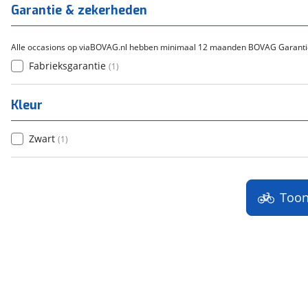
Titanium
(
0
)
Garantie & zekerheden
Alle occasions op viaBOVAG.nl hebben minimaal 12 maanden BOVAG Garanti
Fabrieksgarantie
(
1
)
Kleur
Zwart
(
1
)
Too