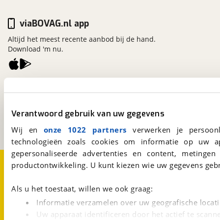
viaBOVAG.nl app
Altijd het meest recente aanbod bij de hand.
Download 'm nu.
viaBOVAG.nl
Kosterijland
15
3981 AJ
Bunnik
Verantwoord gebruik van uw gegevens
Een initiatief van
BOVAG
Wij en
onze 1022 partners
verwerken je persoonl
technologieën zoals cookies om informatie op uw a
gepersonaliseerde advertenties en content, metingen
Over viaBOVAG.nl
Disclaimer- en Privacyverklaring
productontwikkeling. U kunt kiezen wie uw gegevens gebr
Cookievoorkeuren
Vacatures
Als u het toestaat, willen we ook graag:
Informatie verzamelen over uw geografische locati
Uw apparaat identificeren door het actief te scann