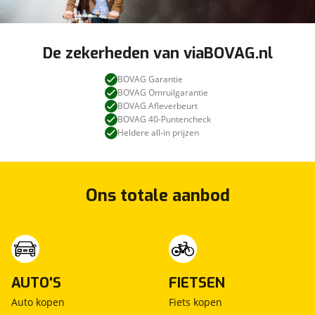
De zekerheden van viaBOVAG.nl
BOVAG Garantie
BOVAG Omruilgarantie
BOVAG Afleverbeurt
BOVAG 40-Puntencheck
Heldere all-in prijzen
Ons totale aanbod
AUTO'S
FIETSEN
Auto kopen
Fiets kopen