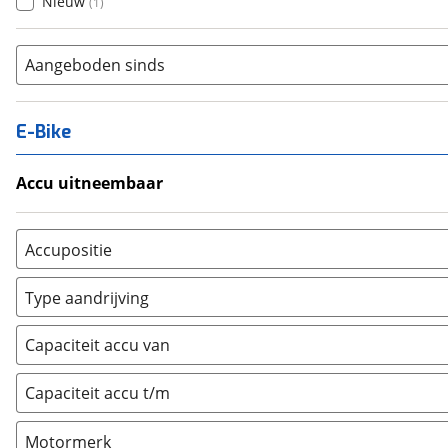
Nieuw
(
1
)
Aangeboden sinds
E-Bike
Accu uitneembaar
Ja, uitneembaar
(
1
)
Nee, vast
(
0
)
Accupositie
Bagagedrager
(
0
)
Type aandrijving
Frame
(
0
)
Achterwiel
(
0
)
Vloer
(
0
)
Capaciteit accu van
Trapas
(
0
)
Achterbank
(
0
)
Voorwiel
(
0
)
Capaciteit accu t/m
Kofferbak
(
0
)
Overig
(
0
)
Motormerk