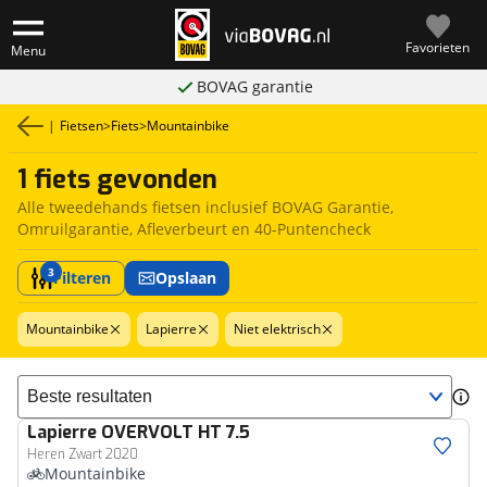
Favorieten
Menu
BOVAG garantie
|
Fietsen
>
Fiets
>
Mountainbike
1 fiets gevonden
Alle tweedehands fietsen inclusief BOVAG Garantie,
Omruilgarantie, Afleverbeurt en 40-Puntencheck
3
Filteren
Opslaan
Mountainbike
Lapierre
Niet elektrisch
Sorteer resultaten
Lapierre
OVERVOLT HT 7.5
Heren Zwart 2020
Mountainbike