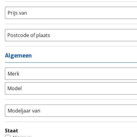
Dames
(
0
)
Crosshybride
(
0
)
Dames monotube
(
0
)
Prijs van
Cruiserfiets
(
0
)
Heren
(
1
)
Hybride fiets
(
0
)
Jongens
(
0
)
Jeugdfiets
(
0
)
Lage instap
Postcode of plaats
(
0
)
Kinderfiets
(
0
)
Meisjes
(
0
)
Ligfiets
(
0
)
Mixed
(
0
)
Algemeen
Mountainbike
(
1
)
Unisex
(
0
)
Overig
(
0
)
Racefiets
(
0
)
Merk
Stadsfiets
(
0
)
Model
Tandem
(
0
)
Vouwfiets
(
0
)
Modeljaar van
Staat