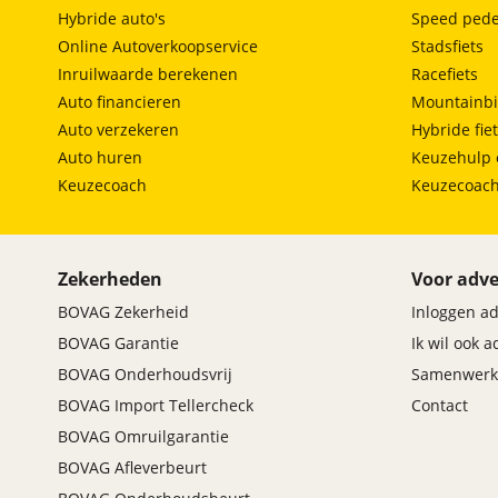
Hybride auto's
Speed pede
Online Autoverkoopservice
Stadsfiets
Inruilwaarde berekenen
Racefiets
Auto financieren
Mountainbi
Auto verzekeren
Hybride fie
Auto huren
Keuzehulp 
Keuzecoach
Keuzecoac
Zekerheden
Voor adve
BOVAG Zekerheid
Inloggen a
BOVAG Garantie
Ik wil ook 
BOVAG Onderhoudsvrij
Samenwerk
BOVAG Import Tellercheck
Contact
BOVAG Omruilgarantie
BOVAG Afleverbeurt