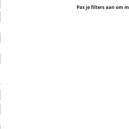
erbeteren. We tonen je graag relevante advertenties en geb
Pas je filters aan om 
ag op en buiten onze website volgt – uiteraard op anoni
laimer en privacyverklaring
. Als je weigert, plaatsen we a
che cookies. Je voorkeuren kun je later altijd aan