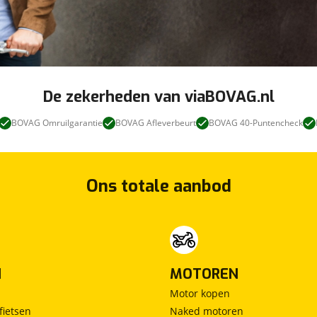
De zekerheden van viaBOVAG.nl
BOVAG Omruilgarantie
BOVAG Afleverbeurt
BOVAG 40-Puntencheck
Ons totale aanbod
N
MOTOREN
Motor kopen
fietsen
Naked motoren