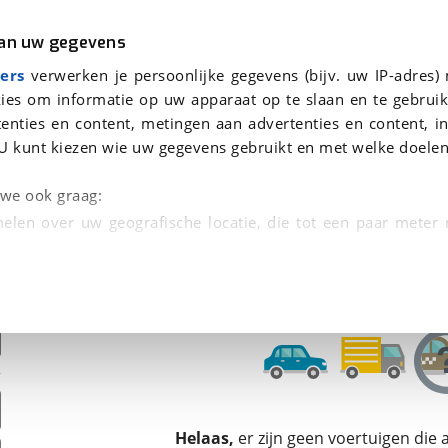
r
Kampeer
van uw gegevens
ers
verwerken je persoonlijke gegevens (bijv. uw IP-adres)
ies om informatie op uw apparaat op te slaan en te gebruik
enties en content, metingen aan advertenties en content, in
den
U kunt kiezen wie uw gegevens gebruikt en met welke doelen
Omruilgarantie, Afleverbeurt
n we ook graag:
elen over uw geografische locatie, die tot een paar meter
entificeren door het actief te scannen op specifieke
 persoonlijke gegevens worden verwerkt en stel uw voo
unt uw toestemming op elk moment wijzigen of in
kbare technieken zorgen we voor een betere en meer persoon
Helaas,
er zijn geen voertuigen die
en ervoor dat de website goed werkt. Ook gebruiken we anal