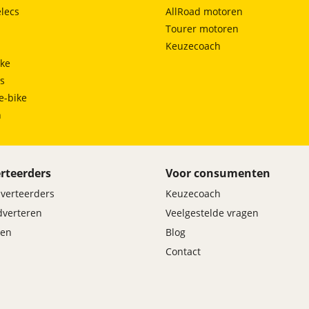
lecs
AllRoad motoren
Tourer motoren
Keuzecoach
ke
ts
e-bike
h
rteerders
Voor consumenten
dverteerders
Keuzecoach
adverteren
Veelgestelde vragen
en
Blog
Contact