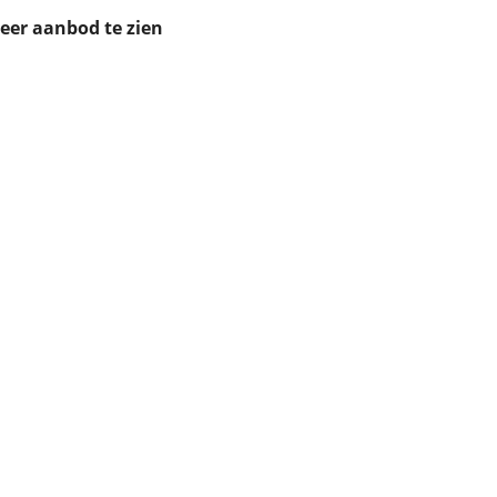
ruiken daarvoor
meer aanbod te zien
eme basis. Meer
lleen functionele
passen via de