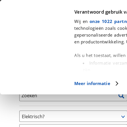
Auto
Fiets
Moto
Verantwoord gebruik 
Wij en
onze 1022 partn
<
Terug
|
Home
>
Fiets
>
Fietsen
technologieën zoals cook
gepersonaliseerde advert
We hebben 0 fietsen voor je gevon
en productontwikkeling. 
Alle tweedehands fietsen inclusief BOVAG Garantie, 
Als u het toestaat, wille
en 40-Puntencheck
Informatie verzam
zijn
Uw apparaat id
Basisgegevens
Meer informatie
(fingerprinting)
Lees meer over hoe uw
Zoeken
detailgedeelte
in. U k
Cookieverklaring.
Elektrisch?
Met cookies en vergelij
Niet elektrisch
Functionele cookies zorg
(
0
)