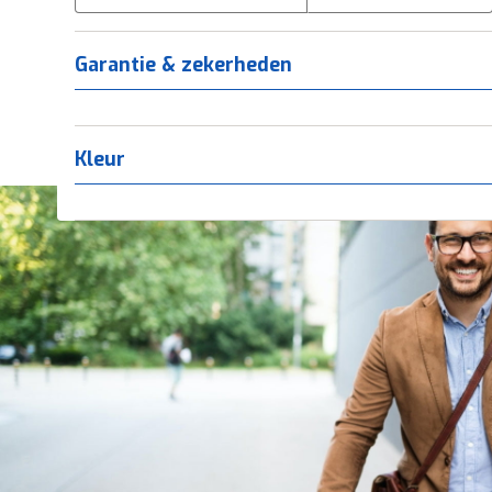
Tica
(
0
)
Titanium
(
0
)
Garantie & zekerheden
Kleur