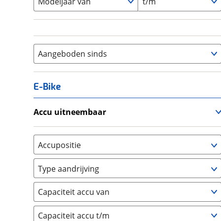
Modeljaar van
t/m
Aangeboden sinds
E-Bike
Accu uitneembaar
Ja, uitneembaar
(
0
)
Nee, vast
(
0
)
Accupositie
Bagagedrager
(
0
)
Type aandrijving
Frame
(
0
)
Achterwiel
(
0
)
Vloer
(
0
)
Capaciteit accu van
Trapas
(
0
)
Achterbank
(
0
)
Voorwiel
(
0
)
Capaciteit accu t/m
Kofferbak
(
0
)