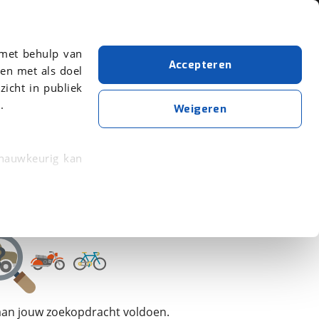
Over viaBOVAG.nl
 met behulp van
Accepteren
en met als doel
zicht in publiek
.
Kyoso
Bouwjaar van 2025
Bouwjaar t/m 2025
Weigeren
Wis alle filters
Zoekopdracht opslaan
 nauwkeurig kan
 eigenschappen
rkeuren in het
trekken in de
lijke ervaring.
 aan jouw zoekopdracht voldoen.
ytische cookies