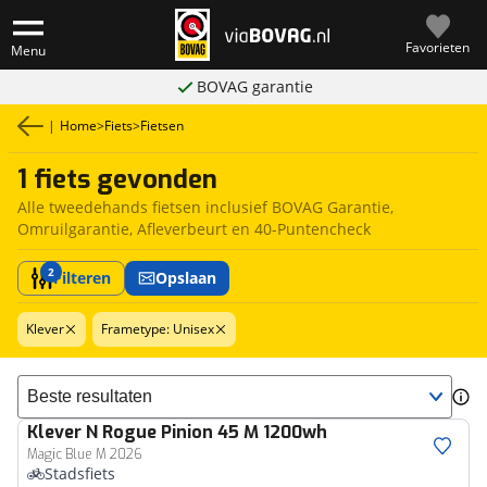
Favorieten
Menu
BOVAG garantie
|
Home
>
Fiets
>
Fietsen
1 fiets gevonden
Alle tweedehands fietsen inclusief BOVAG Garantie,
Omruilgarantie, Afleverbeurt en 40-Puntencheck
2
Filteren
Opslaan
Klever
Frametype: Unisex
Sorteer resultaten
Klever
N Rogue Pinion 45 M 1200wh
Magic Blue M 2026
Stadsfiets