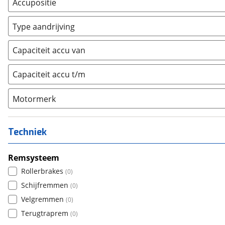
Accupositie
Bagagedrager
(
0
)
Type aandrijving
Frame
(
0
)
Achterwiel
(
0
)
Vloer
(
0
)
Capaciteit accu van
Trapas
(
0
)
Achterbank
(
0
)
Voorwiel
(
0
)
Capaciteit accu t/m
Kofferbak
(
0
)
Overig
(
0
)
Motormerk
Bosch
(
0
)
Yamaha
(
0
)
Techniek
Stromer
(
0
)
Giant
Remsysteem
(
0
)
Brose
Rollerbrakes
(
0
)
(
0
)
Panasonic
Schijfremmen
(
0
)
(
0
)
Shimano
Velgremmen
(
0
)
(
0
)
E-motion
Terugtraprem
(
0
)
(
0
)