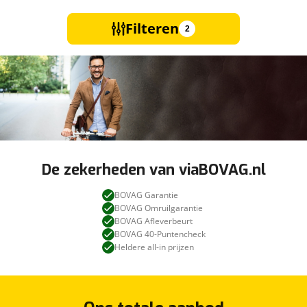
Filteren
2
De zekerheden van viaBOVAG.nl
BOVAG Garantie
BOVAG Omruilgarantie
BOVAG Afleverbeurt
BOVAG 40-Puntencheck
Heldere all-in prijzen