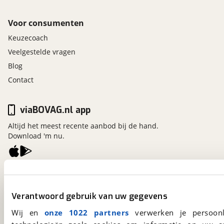
Voor consumenten
Keuzecoach
Veelgestelde vragen
Blog
Contact
viaBOVAG.nl app
Altijd het meest recente aanbod bij de hand.
Download 'm nu.
viaBOVAG.nl
Kosterijland
15
Verantwoord gebruik van uw gegevens
3981 AJ
Bunnik
Een initiatief van
Wij en
onze 1022 partners
verwerken je persoonl
BOVAG