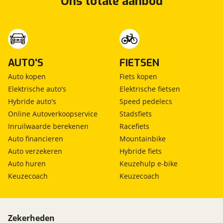
Ons totale aanbod
AUTO'S
FIETSEN
Auto kopen
Fiets kopen
Elektrische auto's
Elektrische fietsen
Hybride auto's
Speed pedelecs
Online Autoverkoopservice
Stadsfiets
Inruilwaarde berekenen
Racefiets
Auto financieren
Mountainbike
Auto verzekeren
Hybride fiets
Auto huren
Keuzehulp e-bike
Keuzecoach
Keuzecoach
Zekerheden