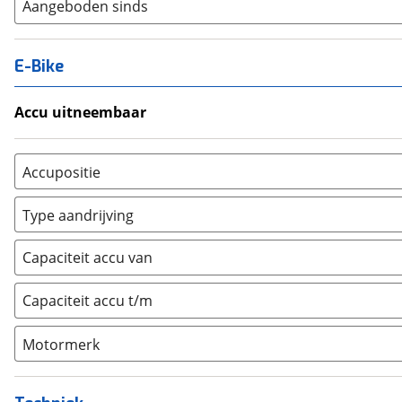
Aangeboden sinds
E-Bike
Accu uitneembaar
Ja, uitneembaar
(
0
)
Nee, vast
(
0
)
Accupositie
Bagagedrager
(
0
)
Type aandrijving
Frame
(
0
)
Achterwiel
(
0
)
Vloer
(
0
)
Capaciteit accu van
Trapas
(
0
)
Achterbank
(
0
)
Voorwiel
(
0
)
Capaciteit accu t/m
Kofferbak
(
0
)
Overig
(
0
)
Motormerk
Bosch
(
0
)
Yamaha
(
0
)