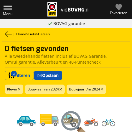
Favorieten
Menu
BOVAG garantie
|
Home
>
Fiets
>
Fietsen
0 fietsen gevonden
Alle tweedehands fietsen inclusief BOVAG Garantie,
Omruilgarantie, Afleverbeurt en 40-Puntencheck
3
Filteren
Opslaan
Klever
Bouwjaar van 2024
Bouwjaar t/m 2024