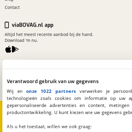
Contact
viaBOVAG.nl app
Altijd het meest recente aanbod bij de hand.
Download 'm nu.
viaBOVAG.nl
Kosterijland
15
3981 AJ
Bunnik
Verantwoord gebruik van uw gegevens
Een initiatief van
BOVAG
Wij en
onze 1022 partners
verwerken je persoonl
technologieën zoals cookies om informatie op uw a
gepersonaliseerde advertenties en content, metingen
Over viaBOVAG.nl
Disclaimer- en Privacyverklaring
productontwikkeling. U kunt kiezen wie uw gegevens gebr
Cookievoorkeuren
Vacatures
Als u het toestaat, willen we ook graag: