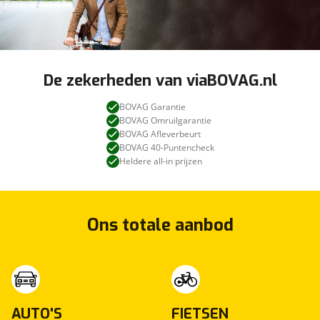
De zekerheden van viaBOVAG.nl
BOVAG Garantie
BOVAG Omruilgarantie
BOVAG Afleverbeurt
BOVAG 40-Puntencheck
Heldere all-in prijzen
Ons totale aanbod
AUTO'S
FIETSEN