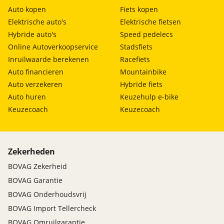
Auto kopen
Fiets kopen
Elektrische auto's
Elektrische fietsen
Hybride auto's
Speed pedelecs
Online Autoverkoopservice
Stadsfiets
Inruilwaarde berekenen
Racefiets
Auto financieren
Mountainbike
Auto verzekeren
Hybride fiets
Auto huren
Keuzehulp e-bike
Keuzecoach
Keuzecoach
Zekerheden
BOVAG Zekerheid
BOVAG Garantie
BOVAG Onderhoudsvrij
BOVAG Import Tellercheck
BOVAG Omruilgarantie